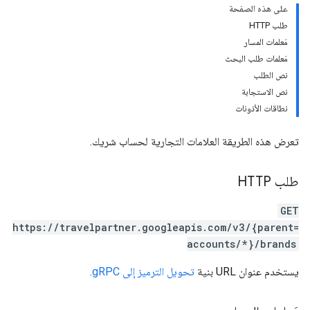
على هذه الصفحة
طلب HTTP
مَعلمات المسار
مَعلمات طلب البحث
نص الطلب
a
نص الاستجابة
نطاقات الأذونات
تعرض هذه الطريقة العلامات التجارية لحساب شريك.
طلب HTTP
GET
https://travelpartner.googleapis.com/v3/{parent=
accounts/*}/brands
يستخدم عنوان URL بنية
تحويل الترميز إلى gRPC
.