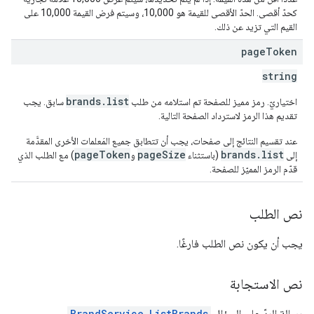
كحدّ أقصى. الحدّ الأقصى للقيمة هو 10,000، وسيتم فرض القيمة 10,000 على
القيم التي تزيد عن ذلك.
page
Token
string
brands.list
اختياريّ. رمز مميز للصفحة تم استلامه من طلب
سابق. يجب
تقديم هذا الرمز لاسترداد الصفحة التالية.
عند تقسيم النتائج إلى صفحات، يجب أن تتطابق جميع المَعلمات الأخرى المقدَّمة
pageToken
pageSize
brands.list
إلى
(باستثناء
و
) مع الطلب الذي
قدّم الرمز المميّز للصفحة.
نص الطلب
يجب أن يكون نص الطلب فارغًا.
نص الاستجابة
رسالة الردّ على السؤال
BrandService.ListBrands