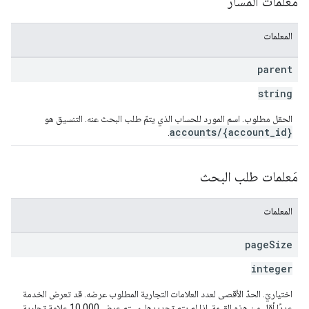
مَعلمات المسار
المعلمات
parent
string
الحقل مطلوب. اسم المورد للحساب الذي يتمّ طلب البحث عنه. التنسيق هو
accounts/{account_id}
.
مَعلمات طلب البحث
المعلمات
page
Size
integer
اختياريّ. الحدّ الأقصى لعدد العلامات التجارية المطلوب عرضه. قد تعرض الخدمة
عددًا أقل من هذه القيمة. إذا لم يتم تحديدها، سيتم عرض 10,000 علامة تجارية