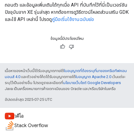
ถอนตัว และข้อมูลเพิ่มเติมได้ทุกเมื่อ API ที่บันทึกไว้ที่นี่เป็นเวอร์ชัน
ปัจจุบันจาก XE รุ่นล่าสุด หากต้องการดูวิธีดาวน์โหลดส่วนเสริม GDK
และใช้ API เหล่านี้ โปรดดู
คู่มือเริ่มใช้งานฉบับย่อ
ข้อมูลนี้มีประโยชน์ไหม
เนื้อหาของหน้าเว็บนี้ได้รับอนุญาตภายใต้
ใบอนุญาตที่ต้องระบุที่มาของครีเอทีฟคอม
มอนส์ 4.0
และตัวอย่างโค้ดได้รับอนุญาตภายใต้
ใบอนุญาต Apache 2.0
เว้นแต่จะ
ระบุไว้เป็นอย่างอื่น โปรดดูรายละเอียดที่
นโยบายเว็บไซต์ Google Developers
Java เป็นเครื่องหมายการค้าจดทะเบียนของ Oracle และ/หรือบริษัทในเครือ
อัปเดตล่าสุด 2025-07-25 UTC
วิดีโอ
Stack Overflow