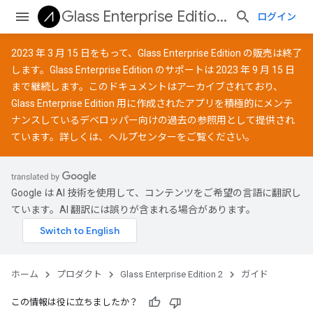
Glass Enterprise Edition 2
ログイン
2023 年 3 月 15 日をもって、Glass Enterprise Edition の販売は終了
します。Glass Enterprise Edition のサポートは 2023 年 9 月 15 日
まで継続します。このドキュメントはアーカイブされており、
Glass Enterprise Edition 用に作成されたアプリを積極的にメンテ
ナンスしているデベロッパー向けの過去の参照用として提供され
ています。詳しくは、
ヘルプセンター
をご覧ください。
Google は AI 技術を使用して、コンテンツをご希望の言語に翻訳し
ています。AI 翻訳には誤りが含まれる場合があります。
ホーム
プロダクト
Glass Enterprise Edition 2
ガイド
この情報は役に立ちましたか？