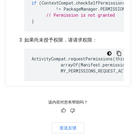
if
(
ContextCompat
.
checkSelfPermission
(
this
!=
PackageManager
.
PERMISSION_GRA
// Permission is not granted
}
如果尚未授予权限，请请求权限：
ActivityCompat.requestPermissions(thisActiv
            arrayOf(Manifest.permission.AC
该内容对您有帮助吗？
发送反馈