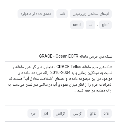
آب‌های سطحی-زیرزمینی
ناسا
مشتق شده از ماهواره
،
glcf
آب
umd
شبکه‌های جرمی ماهانه GRACE - Ocean EOFR
شبکه‌های جرم ماهانه GRACE Tellus ناهنجاری‌های گرانشی ماهانه را
نسبت به میانگین زمانی پایه 2004-2010 ارائه می‌دهد. داده‌های
موجود در این مجموعه داده‌ها واحدهای "ضخامت معادل آب" هستند که
انحرافات جرم را از نظر میزان عمودی آب در سانتی‌متر نشان می‌دهند. به
ارائه دهنده مراجعه کنید ...
crs
gfz
گریس
گرانش
jpl
جرم