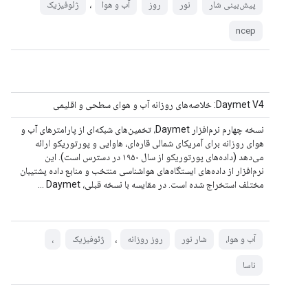
،
پیش‌بینی شار
نور
روز
آب و هوا
ژئوفیزیک
ncep
Daymet V4: خلاصه‌های روزانه آب و هوای سطحی و اقلیمی
نسخه چهارم نرم‌افزار Daymet، تخمین‌های شبکه‌ای از پارامترهای آب و
هوای روزانه برای آمریکای شمالی قاره‌ای، هاوایی و پورتوریکو ارائه
می‌دهد (داده‌های پورتوریکو از سال ۱۹۵۰ در دسترس است). این
نرم‌افزار از داده‌های ایستگاه‌های هواشناسی منتخب و منابع داده پشتیبان
مختلف استخراج شده است. در مقایسه با نسخه قبلی، Daymet ...
،
آب و هوا،
شار نور
روز روزانه
ژئوفیزیک
،
ناسا