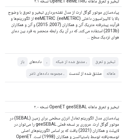
تبخیر و تعرق ماهانه OpenET eeMETRIC نسخه ۲.۱
پیاده‌سازی موتور گوگل ارث از مدل نقشه‌برداری تبخیر و تعرق با وضوح
بالا با کالیبراسیون داخلی (eeMETRIC). eeMETRIC از الگوریتم‌ها و
فرآیند پیشرفته متریک آلن و همکاران (2007؛ 2015) و آلن و همکاران
(2013b) استفاده می‌کند، که در آن یک رابطه منحصر به فرد بین دمای
هوای نزدیک سطح ...
داده‌های
تبخیر و تعرق
، مشتق شده از شبکه
،
باز
مشتق شده از لندست
ماهانه
، مجموعه داده‌های ناشر
تبخیر و تعرق ماهانه OpenET geeSEBAL نسخه ۲.۰
پیاده‌سازی مدل الگوریتم تعادل انرژی سطحی برای زمین (SEBAL) در
موتور گوگل ارث. مروری بر نسخه فعلی geeSEBAL را می‌توان در
لایپلت و همکاران (2021) یافت که بر اساس الگوریتم‌های اصلی
توسعه‌یافته توسط باستیاانسن و همکاران (1998) است. OpenET