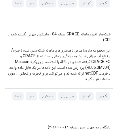
گریس
گرانش
جی‌پی‌ال
ماسکون
مس
ناسا
شبکه‌های انبوه ماهانه GRACE نسخه 04 - ماسکون جهانی (فیلتر شده با
CRI)
این مجموعه داده‌ها شامل ناهنجاری‌های ماهانه شبکه‌بندی شده ذخیره/
ارتفاع آب جهانی نسبت به میانگین زمانی است که از GRACE و
GRACE-FO گرفته شده و در JPL با استفاده از رویکرد Mascon
(RL06.3Mv04) پردازش شده است. این داده‌ها در یک فایل داده واحد
با فرمت netCDF ارائه شده‌اند و می‌توانند برای تجزیه و تحلیل ... مورد
استفاده قرار گیرند.
گریس
گرانش
جی‌پی‌ال
ماسکون
مس
ناسا
پایگاه داده جهانی سیل نسخه ۱ (۲۰۰۰-۲۰۱۸)