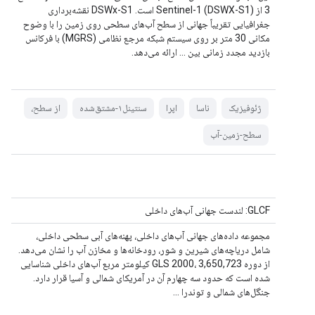
3 از Sentinel-1 (DSWX-S1) است. DSWx-S1 نقشه‌برداری
جغرافیایی تقریباً جهانی از سطح آب‌های سطحی روی زمین را با وضوح
مکانی 30 متر بر روی سیستم شبکه مرجع نظامی (MGRS) با فرکانس
بازدید مجدد زمانی بین ... ارائه می‌دهد.
ژئوفیزیک
ناسا
اپرا
سنتینل۱-مشتق‌شده
از سطح،
سطح-زمین-آب
GLCF: لندست جهانی آب‌های داخلی
مجموعه داده‌های جهانی آب‌های داخلی، پهنه‌های آبی سطحی داخلی،
شامل دریاچه‌های شیرین و شور، رودخانه‌ها و مخازن آب را نشان می‌دهد.
از دوره GLS 2000، 3,650,723 کیلومتر مربع آب‌های داخلی شناسایی
شده است که حدود سه چهارم آن در آمریکای شمالی و آسیا قرار دارد.
جنگل‌های شمالی و توندرا ...