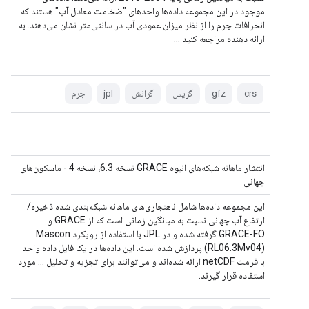
موجود در این مجموعه داده‌ها واحدهای "ضخامت معادل آب" هستند که
انحرافات جرم را از نظر میزان عمودی آب در سانتی‌متر نشان می‌دهند. به
ارائه دهنده مراجعه کنید ...
crs
gfz
گریس
گرانش
jpl
جرم
انتشار ماهانه شبکه‌های انبوه GRACE نسخه 6.3، نسخه 4 - ماسکون‌های
جهانی
این مجموعه داده‌ها شامل ناهنجاری‌های ماهانه شبکه‌بندی شده ذخیره/
ارتفاع آب جهانی نسبت به میانگین زمانی است که از GRACE و
GRACE-FO گرفته شده و در JPL با استفاده از رویکرد Mascon
(RL06.3Mv04) پردازش شده است. این داده‌ها در یک فایل داده واحد
با فرمت netCDF ارائه شده‌اند و می‌توانند برای تجزیه و تحلیل ... مورد
استفاده قرار گیرند.