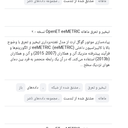
مشتق شده از لندست
ماهانه
، مجموعه داده‌های ناشر
تبخیر و تعرق ماهانه OpenET eeMETRIC نسخه ۲.۰
پیاده‌سازی موتور گوگل ارث از مدل نقشه‌برداری تبخیر و تعرق با وضوح
بالا با کالیبراسیون داخلی (eeMETRIC). eeMETRIC از الگوریتم‌ها و
فرآیند پیشرفته متریک آلن و همکاران (2007؛ 2015) و آلن و همکاران
(2013b) استفاده می‌کند، که در آن یک رابطه منحصر به فرد بین دمای
هوای نزدیک سطح ...
داده‌های
تبخیر و تعرق
، مشتق شده از شبکه
،
باز
مشتق شده از لندست
ماهانه
، مجموعه داده‌های ناشر