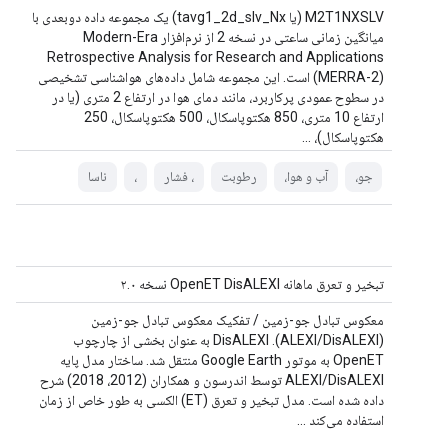
M2T1NXSLV (یا tavg1_2d_slv_Nx) یک مجموعه داده دوبعدی با
میانگین زمانی ساعتی در نسخه 2 از نرم‌افزار Modern-Era
Retrospective Analysis for Research and Applications
(MERRA-2) است. این مجموعه شامل داده‌های هواشناسی تشخیصی
در سطوح عمودی پرکاربرد، مانند دمای هوا در ارتفاع 2 متری (یا در
ارتفاع 10 متری، 850 هکتوپاسکال، 500 هکتوپاسکال، 250
هکتوپاسکال)، ...
جو،
آب و هوا،
رطوبت
، فشار
،
ناسا
تبخیر و تعرق ماهانه OpenET DisALEXI نسخه ۲.۰
معکوس تبادل جو-زمین / تفکیک معکوس تبادل جو-زمین
(ALEXI/DisALEXI). DisALEXI به عنوان بخشی از چارچوب
OpenET به موتور Google Earth منتقل شد. ساختار مدل پایه
ALEXI/DisALEXI توسط اندرسون و همکاران (2012، 2018) شرح
داده شده است. مدل تبخیر و تعرق (ET) الکسی به طور خاص از زمان
استفاده می‌کند ...