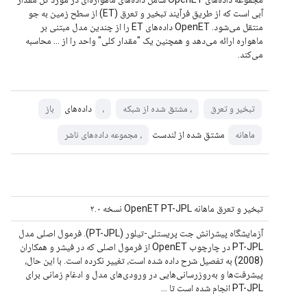
آبی است که از طریق فرآیند تبخیر و تعرق (ET) از سطح زمین به جو
منتقل می‌شود. OpenET داده‌های ET را از چندین مدل مبتنی بر
ماهواره ارائه می‌دهد و همچنین یک "مقدار کلی" واحد را از ... محاسبه
می‌کند.
داده‌های
تبخیر و تعرق
، مشتق شده از شبکه
،
باز
مشتق شده از لندست
ماهانه
، مجموعه داده‌های ناشر
تبخیر و تعرق ماهانه OpenET PT-JPL نسخه ۲.۰
آزمایشگاه پیشرانش جت پریستلی-تیلور (PT-JPL). فرمول اصلی مدل
PT-JPL در چارچوب OpenET از فرمول اصلی که در فیشر و همکاران
(2008) به تفصیل شرح داده شده است، تغییر نکرده است. با این حال،
پیشرفت‌ها و به‌روزرسانی‌هایی در ورودی‌های مدل و ادغام زمانی برای
PT-JPL انجام شده است تا ...