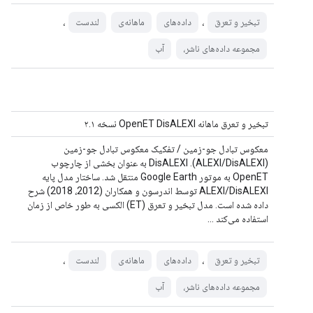
،
،
تبخیر و تعرق
داده‌های
ماهانه‌ی
لندست
مجموعه داده‌های ناشر،
آب
تبخیر و تعرق ماهانه OpenET DisALEXI نسخه ۲.۱
معکوس تبادل جو-زمین / تفکیک معکوس تبادل جو-زمین
(ALEXI/DisALEXI). DisALEXI به عنوان بخشی از چارچوب
OpenET به موتور Google Earth منتقل شد. ساختار مدل پایه
ALEXI/DisALEXI توسط اندرسون و همکاران (2012، 2018) شرح
داده شده است. مدل تبخیر و تعرق (ET) الکسی به طور خاص از زمان
استفاده می‌کند ...
،
،
تبخیر و تعرق
داده‌های
ماهانه‌ی
لندست
مجموعه داده‌های ناشر،
آب