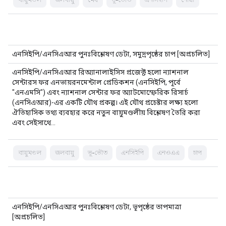
এনসিইপি/এনসিএআর পুনঃবিশ্লেষণ ডেটা, সমুদ্রপৃষ্ঠের চাপ [অপ্রচলিত]
এনসিইপি/এনসিএআর রিঅ্যানালাইসিস প্রজেক্ট হলো ন্যাশনাল
সেন্টারস ফর এনভায়রনমেন্টাল প্রেডিকশন (এনসিইপি, পূর্বে
"এনএমসি") এবং ন্যাশনাল সেন্টার ফর অ্যাটমোস্ফেরিক রিসার্চ
(এনসিএআর)-এর একটি যৌথ প্রকল্প। এই যৌথ প্রচেষ্টার লক্ষ্য হলো
ঐতিহাসিক তথ্য ব্যবহার করে নতুন বায়ুমণ্ডলীয় বিশ্লেষণ তৈরি করা
এবং সেইসাথে…
বায়ুমণ্ডল
জলবায়ু
ভূ-ভৌত
এনসিইপি
এনওএএ
চাপ
এনসিইপি/এনসিএআর পুনঃবিশ্লেষণ ডেটা, ভূপৃষ্ঠের তাপমাত্রা
[অপ্রচলিত]