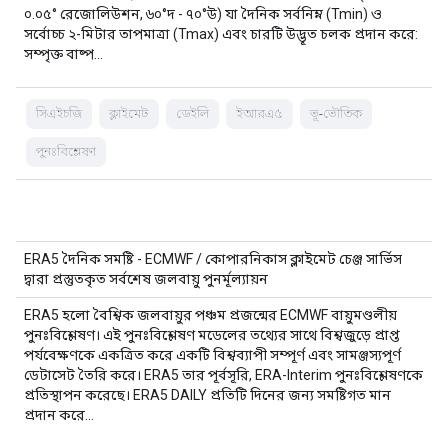
০.০৫° রেজোলিউশন, ৬০°দ - ৭০°উ) যা দৈনিক সর্বনিম্ন (Tmin) ও
সর্বোচ্চ ২-মিটার তাপমাত্রা (Tmax) এবং চারটি উদ্ভূত চলক প্রদান করে:
সম্পৃক্ত বাষ্প…
সিএইচজি
ক্লাইমেট
ডেইলি
ইআরএ৫
ভূ-ভৌতিক
পুনঃবিশ্লেষণ
ERA5 দৈনিক সমষ্টি - ECMWF / কোপারনিকাস ক্লাইমেট চেঞ্জ সার্ভিস
দ্বারা প্রস্তুতকৃত সর্বশেষ জলবায়ু পুনর্মূল্যায়ন
ERA5 হলো বৈশ্বিক জলবায়ুর পঞ্চম প্রজন্মের ECMWF বায়ুমণ্ডলীয়
পুনঃবিশ্লেষণ। এই পুনঃবিশ্লেষণ মডেলের তথ্যের সাথে বিশ্বজুড়ে প্রাপ্ত
পর্যবেক্ষণকে একত্রিত করে একটি বিশ্বব্যাপী সম্পূর্ণ এবং সামঞ্জস্যপূর্ণ
ডেটাসেট তৈরি করে। ERA5 তার পূর্বসূরি, ERA-Interim পুনঃবিশ্লেষণকে
প্রতিস্থাপন করেছে। ERA5 DAILY প্রতিটি দিনের জন্য সমষ্টিগত মান
প্রদান করে…