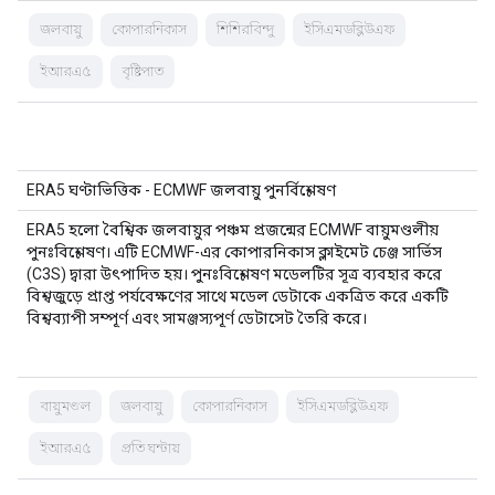
জলবায়ু
কোপারনিকাস
শিশিরবিন্দু
ইসিএমডব্লিউএফ
ইআরএ৫
বৃষ্টিপাত
ERA5 ঘণ্টাভিত্তিক - ECMWF জলবায়ু পুনর্বিশ্লেষণ
ERA5 হলো বৈশ্বিক জলবায়ুর পঞ্চম প্রজন্মের ECMWF বায়ুমণ্ডলীয়
পুনঃবিশ্লেষণ। এটি ECMWF-এর কোপারনিকাস ক্লাইমেট চেঞ্জ সার্ভিস
(C3S) দ্বারা উৎপাদিত হয়। পুনঃবিশ্লেষণ মডেলটির সূত্র ব্যবহার করে
বিশ্বজুড়ে প্রাপ্ত পর্যবেক্ষণের সাথে মডেল ডেটাকে একত্রিত করে একটি
বিশ্বব্যাপী সম্পূর্ণ এবং সামঞ্জস্যপূর্ণ ডেটাসেট তৈরি করে।
বায়ুমণ্ডল
জলবায়ু
কোপারনিকাস
ইসিএমডব্লিউএফ
ইআরএ৫
প্রতি ঘন্টায়