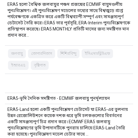
ERA5 হলো বৈশ্বিক জলবায়ুর পঞ্চম প্রজন্মের ECMWF বায়ুমণ্ডলীয়
পুনঃবিশ্লেষণ। এই পুনঃবিশ্লেষণ মডেলের তথ্যের সাথে বিশ্বজুড়ে প্রাপ্ত
পর্যবেক্ষণকে একত্রিত করে একটি বিশ্বব্যাপী সম্পূর্ণ এবং সামঞ্জস্যপূর্ণ
ডেটাসেট তৈরি করে। ERA5 তার পূর্বসূরি, ERA-Interim পুনঃবিশ্লেষণকে
প্রতিস্থাপন করেছে। ERA5 MONTHLY প্রতিটি মাসের জন্য সমষ্টিগত মান
প্রদান করে…
জলবায়ু
কোপারনিকাস
শিশিরবিন্দু
ইসিএমডব্লিউএফ
ইআরএ৫
বৃষ্টিপাত
ERA5-ভূমি দৈনিক সমষ্টিগত - ECMWF জলবায়ু পুনর্মূল্যায়ন
ERA5-Land হলো একটি পুনঃবিশ্লেষণ ডেটাসেট যা ERA5-এর তুলনায়
উন্নত রেজোলিউশনে কয়েক দশক ধরে ভূমি চলকগুলোর বিবর্তনের
একটি সামঞ্জস্যপূর্ণ চিত্র প্রদান করে। ECMWF ERA5 জলবায়ু
পুনঃবিশ্লেষণের ভূমি উপাদানটিকে পুনরায় চালিয়ে ERA5-Land তৈরি
করা হয়েছে। পুনঃবিশ্লেষণ মডেল ডেটার সাথে …