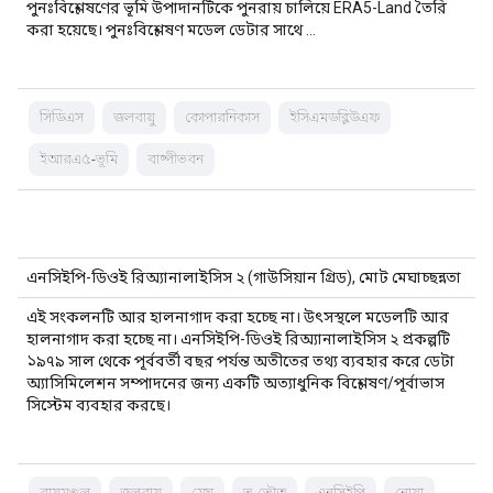
পুনঃবিশ্লেষণের ভূমি উপাদানটিকে পুনরায় চালিয়ে ERA5-Land তৈরি
করা হয়েছে। পুনঃবিশ্লেষণ মডেল ডেটার সাথে …
সিডিএস
জলবায়ু
কোপারনিকাস
ইসিএমডব্লিউএফ
ইআরএ৫-ভূমি
বাষ্পীভবন
এনসিইপি-ডিওই রিঅ্যানালাইসিস ২ (গাউসিয়ান গ্রিড), মোট মেঘাচ্ছন্নতা
এই সংকলনটি আর হালনাগাদ করা হচ্ছে না। উৎসস্থলে মডেলটি আর
হালনাগাদ করা হচ্ছে না। এনসিইপি-ডিওই রিঅ্যানালাইসিস ২ প্রকল্পটি
১৯৭৯ সাল থেকে পূর্ববর্তী বছর পর্যন্ত অতীতের তথ্য ব্যবহার করে ডেটা
অ্যাসিমিলেশন সম্পাদনের জন্য একটি অত্যাধুনিক বিশ্লেষণ/পূর্বাভাস
সিস্টেম ব্যবহার করছে।
বায়ুমণ্ডল
জলবায়ু
মেঘ
ভূ-ভৌত
এনসিইপি
নোয়া