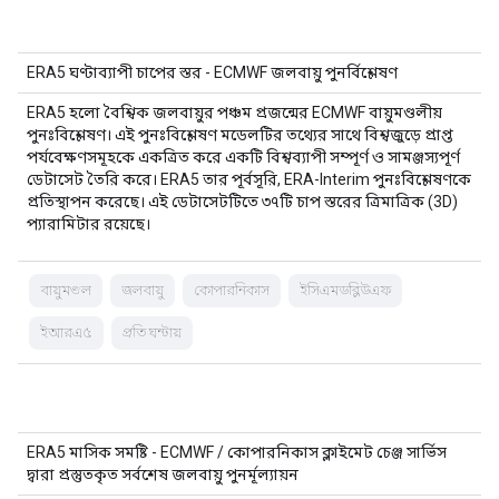
ERA5 ঘণ্টাব্যাপী চাপের স্তর - ECMWF জলবায়ু পুনর্বিশ্লেষণ
ERA5 হলো বৈশ্বিক জলবায়ুর পঞ্চম প্রজন্মের ECMWF বায়ুমণ্ডলীয়
পুনঃবিশ্লেষণ। এই পুনঃবিশ্লেষণ মডেলটির তথ্যের সাথে বিশ্বজুড়ে প্রাপ্ত
পর্যবেক্ষণসমূহকে একত্রিত করে একটি বিশ্বব্যাপী সম্পূর্ণ ও সামঞ্জস্যপূর্ণ
ডেটাসেট তৈরি করে। ERA5 তার পূর্বসূরি, ERA-Interim পুনঃবিশ্লেষণকে
প্রতিস্থাপন করেছে। এই ডেটাসেটটিতে ৩৭টি চাপ স্তরের ত্রিমাত্রিক (3D)
প্যারামিটার রয়েছে।
বায়ুমণ্ডল
জলবায়ু
কোপারনিকাস
ইসিএমডব্লিউএফ
ইআরএ৫
প্রতি ঘন্টায়
ERA5 মাসিক সমষ্টি - ECMWF / কোপারনিকাস ক্লাইমেট চেঞ্জ সার্ভিস
দ্বারা প্রস্তুতকৃত সর্বশেষ জলবায়ু পুনর্মূল্যায়ন