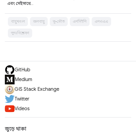
এবং সেইসাথে…
বায়ুমণ্ডল
জলবায়ু
ভূ-ভৌত
এনসিইপি
এনওএএ
পুনঃবিশ্লেষণ
GitHub
Medium
GIS Stack Exchange
Twitter
Videos
জুড়ে থাকা