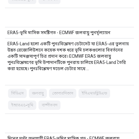
ERA5-ভূমি মাসিক সমষ্টিগত - ECMWF জলবায়ু পুনর্মূল্যায়ন
ERA5-Land হলো একটি পুনঃবিশ্লেষণ ডেটাসেট যা ERA5-এর তুলনায়
উন্নত রেজোলিউশনে কয়েক দশক ধরে ভূমি চলকগুলোর বিবর্তনের
একটি সামঞ্জস্যপূর্ণ চিত্র প্রদান করে। ECMWF ERA5 জলবায়ু
পুনঃবিশ্লেষণের ভূমি উপাদানটিকে পুনরায় চালিয়ে ERA5-Land তৈরি
করা হয়েছে। পুনঃবিশ্লেষণ মডেল ডেটার সাথে …
সিডিএস
জলবায়ু
কোপারনিকাস
ইসিএমডব্লিউএফ
ইআরএ৫-ভূমি
বাষ্পীভবন
দিনের ঘণ্টা অনুযায়ী ERA5-ভূমির মাসিক গড় - ECMWF জলবায়ু