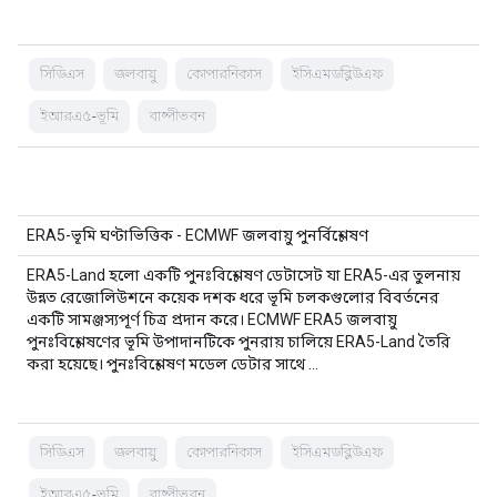
সিডিএস
জলবায়ু
কোপারনিকাস
ইসিএমডব্লিউএফ
ইআরএ৫-ভূমি
বাষ্পীভবন
ERA5-ভূমি ঘণ্টাভিত্তিক - ECMWF জলবায়ু পুনর্বিশ্লেষণ
ERA5-Land হলো একটি পুনঃবিশ্লেষণ ডেটাসেট যা ERA5-এর তুলনায়
উন্নত রেজোলিউশনে কয়েক দশক ধরে ভূমি চলকগুলোর বিবর্তনের
একটি সামঞ্জস্যপূর্ণ চিত্র প্রদান করে। ECMWF ERA5 জলবায়ু
পুনঃবিশ্লেষণের ভূমি উপাদানটিকে পুনরায় চালিয়ে ERA5-Land তৈরি
করা হয়েছে। পুনঃবিশ্লেষণ মডেল ডেটার সাথে …
সিডিএস
জলবায়ু
কোপারনিকাস
ইসিএমডব্লিউএফ
ইআরএ৫-ভূমি
বাষ্পীভবন