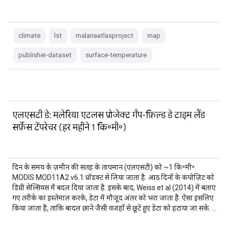
climate
lst
malariaatlasproject
map
publisher-dataset
surface-temperature
एलएसटी डे: मलेरिया एटलस प्रोजेक्ट गैप-फ़िल्ड डे टाइम लैंड
सर्फ़ेस टेंपरेचर (हर महीने 1 कि॰मी॰)
दिन के समय के ज़मीन की सतह के तापमान (एलएसटी) को ~1 कि॰मी॰
MODIS MOD11A2 v6.1 प्रॉडक्ट से लिया जाता है. आठ दिनों के कंपोज़िट को
डिग्री सेल्सियस में बदल दिया जाता है. इसके बाद, Weiss et al (2014) में बताए
गए तरीके का इस्तेमाल करके, डेटा में मौजूद अंतर को भरा जाता है. ऐसा इसलिए
किया जाता है, ताकि बादल छाने जैसी वजहों से छूटे हुए डेटा को हटाया जा सके. …