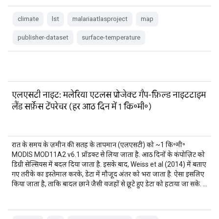
climate
lst
malariaatlasproject
map
publisher-dataset
surface-temperature
एलएसटी नाइट: मलेरिया एटलस प्रोजेक्ट गैप-फ़िल्ड नाइटटाइम
लैंड सर्फ़ेस टेंपरेचर (हर आठ दिन में 1 कि॰मी॰)
रात के समय के ज़मीन की सतह के तापमान (एलएसटी) को ~1 कि॰मी॰
MODIS MOD11A2 v6.1 प्रॉडक्ट से लिया जाता है. आठ दिनों के कंपोज़िट को
डिग्री सेल्सियस में बदल दिया जाता है. इसके बाद, Weiss et al (2014) में बताए
गए तरीके का इस्तेमाल करके, डेटा में मौजूद अंतर को भरा जाता है. ऐसा इसलिए
किया जाता है, ताकि बादल छाने जैसी वजहों से छूटे हुए डेटा को हटाया जा सके. …