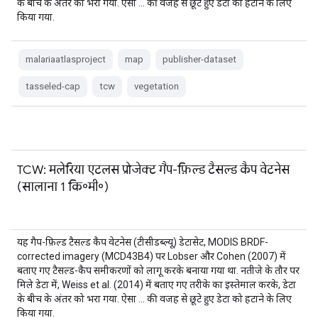
के बीच के अंतर को भरा गया. ऐसा … की वजह से छूटे हुए डेटा को हटाने के लिए
किया गया.
malariaatlasproject
map
publisher-dataset
tasseled-cap
tcw
vegetation
TCW: मलेरिया एटलस प्रोजेक्ट गैप-फ़िल्ड टैसल्ड कैप वेटनेस
(सालाना 1 कि॰मी॰)
यह गैप-फ़िल्ड टैसल्ड कैप वेटनेस (टीसीडब्ल्यू) डेटासेट, MODIS BRDF-
corrected imagery (MCD43B4) पर Lobser और Cohen (2007) में
बताए गए टैसल्ड-कैप समीकरणों को लागू करके बनाया गया था. नतीजे के तौर पर
मिले डेटा में, Weiss et al. (2014) में बताए गए तरीके का इस्तेमाल करके, डेटा
के बीच के अंतर को भरा गया. ऐसा … की वजह से छूटे हुए डेटा को हटाने के लिए
किया गया.