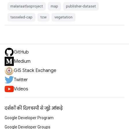
malariaatlasproject
map
publisher-dataset
tasseled-cap
tcw
vegetation
GitHub
Medium
GIS Stack Exchange
Twitter
Videos
दर्शकों की दिलचस्पी से जुड़े आंकड़े
Google Developer Program
Google Developer Groups