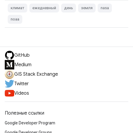
климат
ежедневный
день
земля
nasa
noaa
GitHub
Medium
GIS Stack Exchange
Twitter
Videos
Полезные ссылки
Google Developer Program
Google Developer Groups