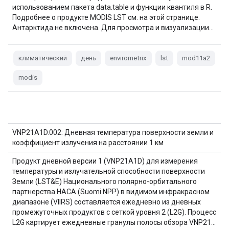
использованием пакета data.table и функции квантиля в R.
Подробнее о продукте MODIS LST см. на этой странице.
Антарктида не включена. Для просмотра и визуализации…
климатический
день
envirometrix
lst
mod11a2
modis
VNP21A1D.002: Дневная температура поверхности земли и
коэффициент излучения на расстоянии 1 км
Продукт дневной версии 1 (VNP21A1D) для измерения
температуры и излучательной способности поверхности
Земли (LST&E) Национального полярно-орбитального
партнерства НАСА (Suomi NPP) в видимом инфракрасном
диапазоне (VIIRS) составляется ежедневно из дневных
промежуточных продуктов с сеткой уровня 2 (L2G). Процесс
L2G картирует ежедневные гранулы полосы обзора VNP21…