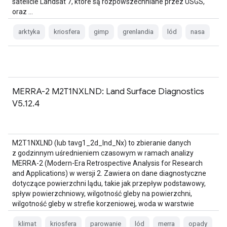
satelicie Landsat 7, które są rozpowszechniane przez USGS,
oraz …
arktyka
kriosfera
gimp
grenlandia
lód
nasa
MERRA-2 M2T1NXLND: Land Surface Diagnostics
V5.12.4
M2T1NXLND (lub tavg1_2d_lnd_Nx) to zbieranie danych
z godzinnym uśrednieniem czasowym w ramach analizy
MERRA-2 (Modern-Era Retrospective Analysis for Research
and Applications) w wersji 2. Zawiera on dane diagnostyczne
dotyczące powierzchni lądu, takie jak przepływ podstawowy,
spływ powierzchniowy, wilgotność gleby na powierzchni,
wilgotność gleby w strefie korzeniowej, woda w warstwie
powierzchniowej, woda w …
klimat
kriosfera
parowanie
lód
merra
opady