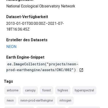
National Ecological Observatory Network
Dataset-Verfügbarkeit
2013-01-01T00:00:00Z–2021-07-
18T16:36:45Z
Ersteller des Datasets
NEON
Earth Engine-Snippet
ee.ImageCollection("projects/neon-
prod-earthengine/assets/CNC/002")
open_in_new
Tags
airborne
canopy
forest
highres
hyperspectral
neon
neon-prod-earthengine
nitrogen