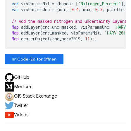
var
visParamsNit
=
{
bands
:
[
'Nitrogen_Percent'
],
m
var
visParamsUnc
=
{
min
:
0.4
,
max
:
0.7
,
palette
:
[
// Add the masked nitrogen and uncertainty layers 
Map
.
addLayer
(
cnc_unc_masked
,
visParamsUnc
,
'HARV 2
Map
.
addLayer
(
cnc_masked
,
visParamsNit
,
'HARV 2019 
Map
.
centerObject
(
cnc_harv2019
,
11
);
Im Code-Editor öffnen
GitHub
Medium
GIS Stack Exchange
Twitter
Videos