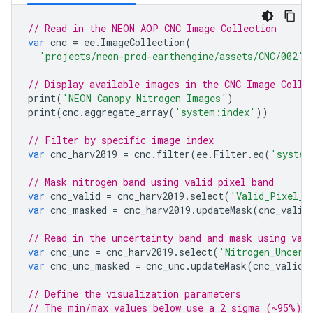
// Read in the NEON AOP CNC Image Collection
var
cnc
=
ee
.
ImageCollection
(
'projects/neon-prod-earthengine/assets/CNC/002'
)
// Display available images in the CNC Image Colle
print
(
'NEON Canopy Nitrogen Images'
)
print
(
cnc
.
aggregate_array
(
'system:index'
))
// Filter by specific image index
var
cnc_harv2019
=
cnc
.
filter
(
ee
.
Filter
.
eq
(
'system
// Mask nitrogen band using valid pixel band
var
cnc_valid
=
cnc_harv2019
.
select
(
'Valid_Pixel_C
var
cnc_masked
=
cnc_harv2019
.
updateMask
(
cnc_valid
// Read in the uncertainty band and mask using val
var
cnc_unc
=
cnc_harv2019
.
select
(
'Nitrogen_Uncert
var
cnc_unc_masked
=
cnc_unc
.
updateMask
(
cnc_valid
)
// Define the visualization parameters
// The min/max values below use a 2 sigma (~95%) s