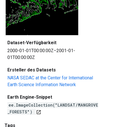
Dataset-Verfügbarkeit
2000-01-01T00:00:00Z–2001-01-
01T00:00:00Z
Ersteller des Datasets
NASA SEDAC at the Center for International
Earth Science Information Network
Earth Engine-Snippet
ee.ImageCollection("LANDSAT/MANGROVE
_FORESTS")
open_in_new
Tags