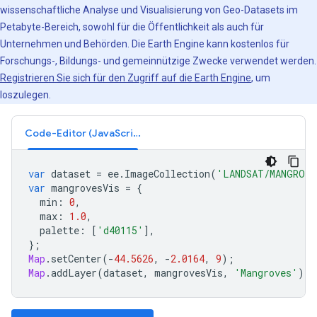
wissenschaftliche Analyse und Visualisierung von Geo-Datasets im
Petabyte-Bereich, sowohl für die Öffentlichkeit als auch für
Unternehmen und Behörden. Die Earth Engine kann kostenlos für
Forschungs-, Bildungs- und gemeinnützige Zwecke verwendet werden.
Registrieren Sie sich für den Zugriff auf die Earth Engine
, um
loszulegen.
Code-Editor (JavaScript)
var
dataset
=
ee
.
ImageCollection
(
'LANDSAT/MANGROVE
var
mangrovesVis
=
{
min
:
0
,
max
:
1.0
,
palette
:
[
'd40115'
],
};
Map
.
setCenter
(
-
44.5626
,
-
2.0164
,
9
);
Map
.
addLayer
(
dataset
,
mangrovesVis
,
'Mangroves'
);