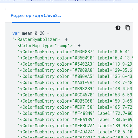
Редактор кода (JavaScript)
var
mean_0_20
=
'<RasterSymbolizer>'
+
'<ColorMap type="ramp">'
+
'<ColorMapEntry color="#0D0887" label="0-6.4" op
'<ColorMapEntry color="#350498" label="6.4-13.9"
'<ColorMapEntry color="#5402A3" label="13.9-29" 
'<ColorMapEntry color="#7000A8" label="29-35.6" 
'<ColorMapEntry color="#8B0AA5" label="35.6-43.7
'<ColorMapEntry color="#A31E9A" label="43.7-48.4
'<ColorMapEntry color="#B93289" label="48.4-53.6
'<ColorMapEntry color="#CC4678" label="53.6-59.3
'<ColorMapEntry color="#DB5C68" label="59.3-65.7
'<ColorMapEntry color="#E97158" label="65.7-72.7
'<ColorMapEntry color="#F48849" label="72.7-80.5
'<ColorMapEntry color="#FBA139" label="80.5-89" 
'<ColorMapEntry color="#FEBC2A" label="89-98.5" 
'<ColorMapEntry color="#FADA24" label="98.5-108.
'<ColorMapEntry color="#F0F921" label="108.9-120