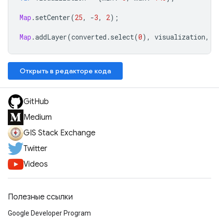
Map
.
setCenter
(
25
,
-
3
,
2
);
Map
.
addLayer
(
converted
.
select
(
0
),
visualization
,
"
Открыть в редакторе кода
GitHub
Medium
GIS Stack Exchange
Twitter
Videos
Полезные ссылки
Google Developer Program