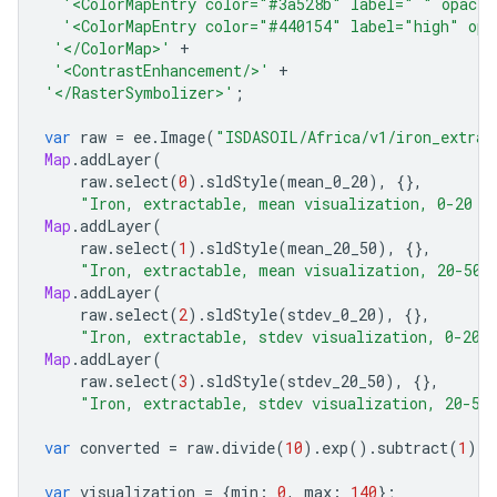
'<ColorMapEntry color="#3a528b" label=" " opacit
'<ColorMapEntry color="#440154" label="high" opa
'</ColorMap>'
+
'<ContrastEnhancement/>'
+
'</RasterSymbolizer>'
;
var
raw
=
ee
.
Image
(
"ISDASOIL/Africa/v1/iron_extrac
Map
.
addLayer
(
raw
.
select
(
0
).
sldStyle
(
mean_0_20
),
{},
"Iron, extractable, mean visualization, 0-20 c
Map
.
addLayer
(
raw
.
select
(
1
).
sldStyle
(
mean_20_50
),
{},
"Iron, extractable, mean visualization, 20-50 
Map
.
addLayer
(
raw
.
select
(
2
).
sldStyle
(
stdev_0_20
),
{},
"Iron, extractable, stdev visualization, 0-20 
Map
.
addLayer
(
raw
.
select
(
3
).
sldStyle
(
stdev_20_50
),
{},
"Iron, extractable, stdev visualization, 20-50
var
converted
=
raw
.
divide
(
10
).
exp
().
subtract
(
1
);
var
visualization
=
{
min
:
0
,
max
:
140
};