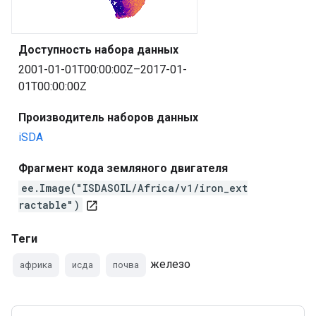
Доступность набора данных
2001-01-01T00:00:00Z–2017-01-
01T00:00:00Z
Производитель наборов данных
iSDA
Фрагмент кода земляного двигателя
ee.Image("ISDASOIL/Africa/v1/iron_ext
ractable")
open_in_new
Теги
железо
африка
исда
почва