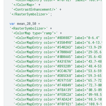
'</ColorMap>'
+
'<ContrastEnhancement/>'
+
'</RasterSymbolizer>'
;
var
mean_20_50
=
'<RasterSymbolizer>'
+
'<ColorMap type="ramp">'
+
'<ColorMapEntry color="#0D0887" label="0-6.4" op
'<ColorMapEntry color="#350498" label="6.4-13.9"
'<ColorMapEntry color="#5402A3" label="13.9-29" 
'<ColorMapEntry color="#7000A8" label="29-35.6" 
'<ColorMapEntry color="#8B0AA5" label="35.6-43.7
'<ColorMapEntry color="#A31E9A" label="43.7-48.4
'<ColorMapEntry color="#B93289" label="48.4-53.6
'<ColorMapEntry color="#CC4678" label="53.6-59.3
'<ColorMapEntry color="#DB5C68" label="59.3-65.7
'<ColorMapEntry color="#E97158" label="65.7-72.7
'<ColorMapEntry color="#F48849" label="72.7-80.5
'<ColorMapEntry color="#FBA139" label="80.5-89" 
'<ColorMapEntry color="#FEBC2A" label="89-98.5" 
'<ColorMapEntry color="#FADA24" label="98.5-108.
'<ColorMapEntry color="#F0F921" label="108.9-120