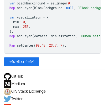
var
blackBackground
=
ee
.
Image
(
0
);
Map
.
addLayer
(
blackBackground
,
null
,
'Black backgro
var
visualization
=
{
min
:
0
,
max
:
255
,
};
Map
.
addLayer
(
dataset
,
visualization
,
'Human settle
Map
.
setCenter
(
90.45
,
23.7
,
7
);
कोड एडिटर में खोलें
GitHub
Medium
GIS Stack Exchange
Twitter