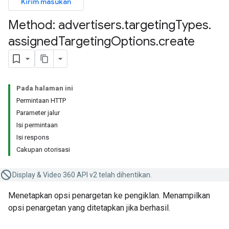
Kirim masukan
Method: advertisers
.
targeting
Types
.
assigned
Targeting
Options
.
create
Pada halaman ini
Permintaan HTTP
Parameter jalur
Isi permintaan
Isi respons
Cakupan otorisasi
Display & Video 360 API v2 telah dihentikan.
Menetapkan opsi penargetan ke pengiklan. Menampilkan
opsi penargetan yang ditetapkan jika berhasil.