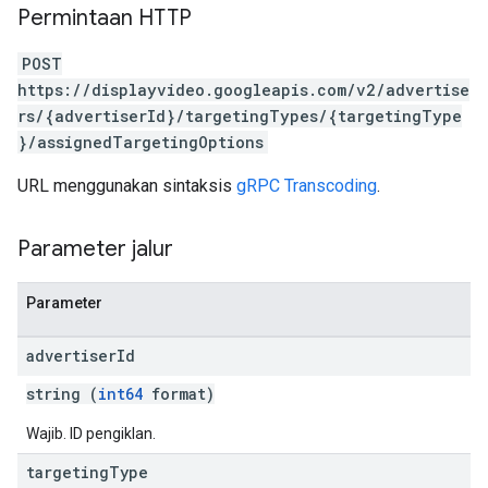
Permintaan HTTP
POST
https://displayvideo.googleapis.com/v2/advertise
rs/{advertiserId}/targetingTypes/{targetingType
}/assignedTargetingOptions
URL menggunakan sintaksis
gRPC Transcoding
.
Parameter jalur
Parameter
advertiser
Id
string (
int64
format)
Wajib. ID pengiklan.
targeting
Type