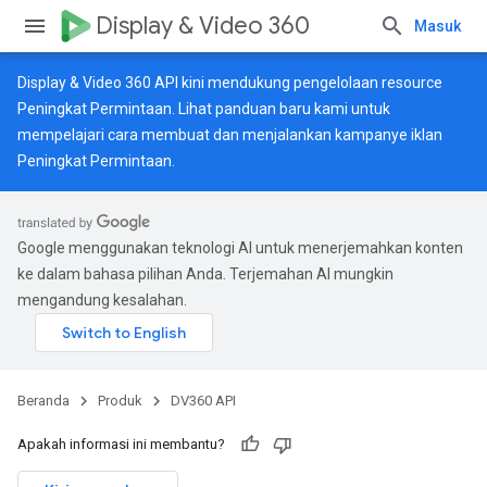
Display & Video 360
Masuk
Display & Video 360 API kini mendukung pengelolaan resource
Peningkat Permintaan. Lihat
panduan baru
kami untuk
mempelajari cara membuat dan menjalankan kampanye iklan
Peningkat Permintaan.
Google menggunakan teknologi AI untuk menerjemahkan konten
ke dalam bahasa pilihan Anda. Terjemahan AI mungkin
mengandung kesalahan.
Beranda
Produk
DV360 API
Apakah informasi ini membantu?