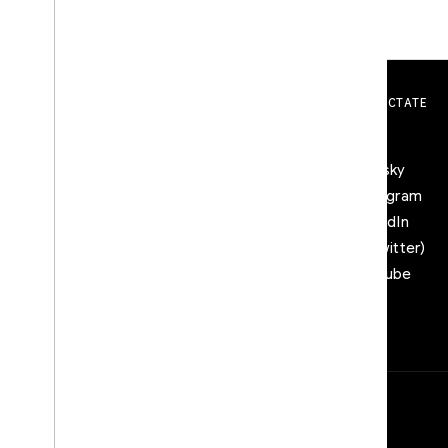
INTERACTÚA
CONÉCTATE
Google Developer Program
Blog
Google Developer Groups
Bluesky
Google Developer Experts
Instagram
Accelerators
LinkedIn
Google Cloud & NVIDIA
X (Twitter)
YouTube
Condiciones
Privacidad
Manage cookies