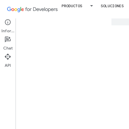
PRODUCTOS
SOLUCIONES
Google utiliza tecnología de IA para trad
Información
Úne
Chat
API