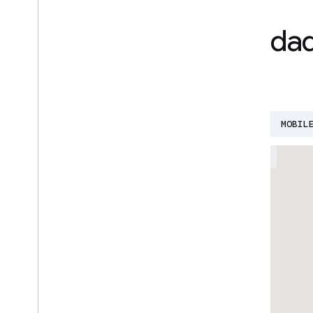
Encuentra tu comunida
desarrolladores
AI
BUILD WITH AI
CLOUD
DEVFEST
MOBIL
EVENTS
GROUPS