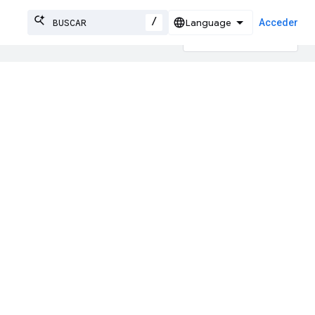
/
Acceder
on IA pueden contener errores.
obal
s