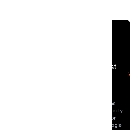
Eventos destacados
{} Compila
<> DevFest
con IA
Participa en
Obtén experiencia
conferencias
práctica con los
tecnológicas
modelos y las
locales dirigidas
herramientas de IA
por la comunidad y
más recientes de
organizadas por
Google, y
Grupos de Google
comienza a