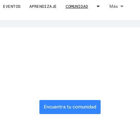
Más
EVENTOS
APRENDIZAJE
COMUNIDAD
ucir contenido a tu idioma preferido. Las traducciones realizadas c
te a una red gl
de innovadore
Encuentra tu comunidad