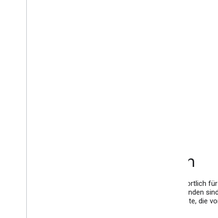
Die Community erkunden
Jeder Google-Entwicklerexperte ist vollständig verantwortlich f
bietet er keine Dienste im Namen von Google an. Die Kunden sind 
zutreffend. Google haftet nicht für Produkte oder Dienste, die 