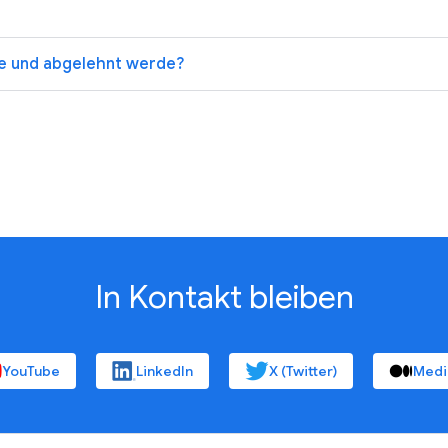
be und abgelehnt werde?
In Kontakt bleiben
YouTube
LinkedIn
X (Twitter)
Med