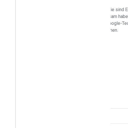
GDEs haben die unterschiedlichsten Hintergründe. Sie sind En
Mütter, Aktivisten und vieles mehr. Was sie gemeinsam haben
leidenschaftliche Experten mit Fachwissen in der Google-Tech
Wissen teilen, etwas bewirken und kontinuierlich lernen.
Häufig gestellte Fragen
Wer kann Google Developer Expert werden?
Wie kann ich mich bewerben?