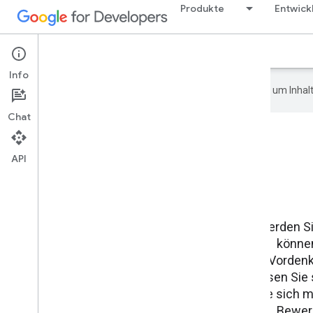
Produkte
Entwic
Info
Verzeichnis
Info
Google verwendet KI-Technologie, um Inhalt
Chat
API
Werden Si
können
Vordenk
lassen Sie
Sie sich m
Bewerb