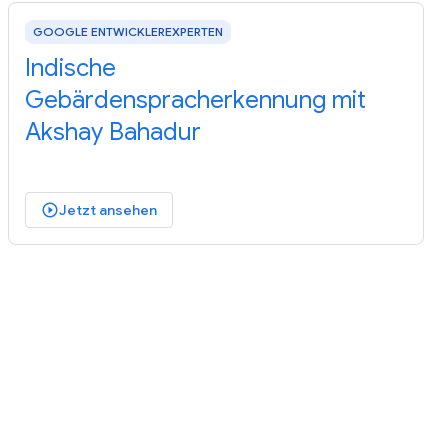
GOOGLE ENTWICKLEREXPERTEN
Indische
Gebärdenspracherkennung mit
Akshay Bahadur
Jetzt ansehen
play_circle_outlined