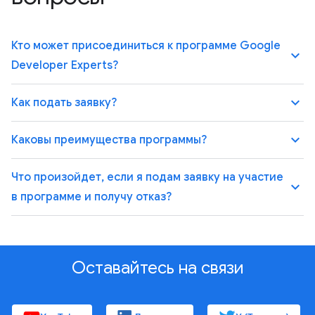
Кто может присоединиться к программе Google
keyboard_arrow_up
Developer Experts?
keyboard_arrow_up
Как подать заявку?
keyboard_arrow_up
Каковы преимущества программы?
Что произойдет, если я подам заявку на участие
keyboard_arrow_up
в программе и получу отказ?
Оставайтесь на связи