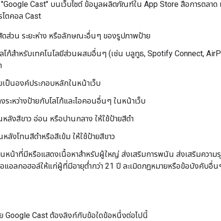
"Google Cast" บนเว็บไซต์ ข้อมูลผลิตภัณฑ์ใน App Store สื่อการตลาด แ
โปรโตคอล Cast
 สัดส่วน ระยะห่าง หรือลักษณะอื่นๆ ของรูปภาพป้าย
กับโลโก้สำหรับเทคโนโลยีส่วนผสมอื่นๆ (เช่น บลูทูธ, Spotify Connect, Ai
า
ายเป็นองค์ประกอบหลักในหน้าเว็บ
างระหว่างป้ายกับโลโก้และไอคอนอื่นๆ ในหน้าเว็บ
ื้นหลังสีขาว อ่อน หรือปานกลาง ให้ใช้ป้ายสีดํา
้นหลังโทนสีดำหรือสีเข้ม ให้ใช้ป้ายสีขาว
บนหน้าที่มีหรือแสดงเนื้อหาสำหรับผู้ใหญ่ ส่งเสริมการพนัน ส่งเสริมความ
อแอลกอฮอล์ให้แก่ผู้ที่มีอายุต่ำกว่า 21 ปี ละเมิดกฎหมายหรือข้อบังคับอื่น
าย Google Cast ต้องลิงก์กับข้อใดข้อหนึ่งต่อไปนี้