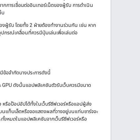
าจากการเชื่อมต่ออินเทอร์เน็ตของผู้รับ การดําเนิน
ว็บ
งผู้รับ โดยทั้ง 2 ฝ่ายต้องทำงานร่วมกัน เช่น หาก
ุปกรณ์เคลื่อนที่ควรมีปุ่มเล่นเพื่อเล่นต่อ
มีข้อจำกัดบางประการดังนี้
ะ GPU ดังนั้นแอปพลิเคชันตัวรับเว็บควรมีขนาด
อป๊อปอัปได้ทั้งในเว็บรีซีฟเวอร์หรือแอปผู้ส่ง
บนแท็บเล็ตหรือจอแสดงผลที่วางอยู่บนแท่นชาร์จจะ
ร
ทั้งหมด
ในแอปพลิเคชันจากเว็บรีซีฟเวอร์หรือ