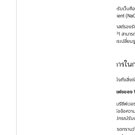
ตัวรับเว็บค
Client (Na
แคสต์รองรั
API สามารถ
การเปลี่ยนร
หลักการใน
โปรดคํานึงถึงสิ่งต
อินเทอร์เฟซของ
เว็บรีซีฟเ
หรือข้อความ
อุปกรณ์รับเ
โปรดทราบว่