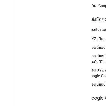
อย่าใส่ Go
การรับส่งข้อ
คุณสามารถโปรโมตแ
"XYZ เป็นแอ
"ตอนนี้แอป 
"ตอนนี้แอป
รวมถึงทีวีแ
"แอป XYZ พ
Google Ca
"ตอนนี้แอป 
ป้าย Google