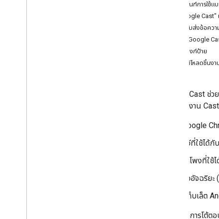
พัฒนาแอป Android Sender
หลักเกณฑ์การใช้แบ
พัฒนาแอปผู้ส่งจาก i
OS
"Google Cast" 
พัฒนาแอป Web Sender
การรับส่งข้อควา
การแก้ปัญหาการค้นพบ
ป้าย Google Ca
ย้ายข้อมูลแอปผู้ส่ง เวอร์ชัน 2 ไปยัง CAF
การลิงก์ป้าย
ดาวน์โหลดชิ้นง
แอปตัวรับ
พัฒนาแอปตัวรับสัญญาณเว็บ
Google Cast ช่วยใ
พัฒนาแอปตัวรับสัญญาณ Android TV
พร้อมใช้งาน Cast ไ
Migrate Receiver v2 ไปยัง CAF
Google Ch
สื่อ
สื่อที่รองรับ
ทีวีที่ใช้ได
ข้อความการเล่นสื่อ
ลำโพงที่ใช้
โปรโตคอลสตรีมมิง
จออัจฉริยะ
คู่มือการออกแบบ
แท็บเล็ต A
หลักเกณฑ์ UX
รายการตรวจสอบสําหรับการออกแบบ
ในโมเดลการโต้ตอบ