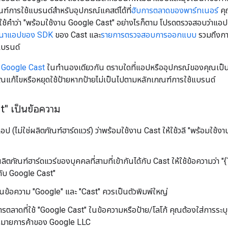
ณฑ์การใช้แบรนด์สำหรับอุปกรณ์แคสต์ได้ที่
ฮับการตลาดของพาร์ทเนอร์
คุ
ช้คำว่า "พร้อมใช้งาน Google Cast" อย่างไรก็ตาม โปรดตรวจสอบว่าแ
ัฒนาแอปของ SDK
ของ Cast และ
รายการตรวจสอบการออกแบบ
รวมถึงกา
แบรนด์
ย Google Cast
ในทำนองเดียวกัน ตราบใดที่แอปหรืออุปกรณ์ของคุณเป็
คุณแก้ไขหรือหยุดใช้ป้ายหากป้ายไม่เป็นไปตามหลักเกณฑ์การใช้แบรนด์
" เป็นข้อความ
แอป (ไม่ใช่ผลิตภัณฑ์ฮาร์ดแวร์) ว่าพร้อมใช้งาน Cast ให้ใช้วลี "พร้อมใช
ผลิตภัณฑ์ฮาร์ดแวร์ของบุคคลที่สามที่เข้ากันได้กับ Cast ให้ใช้ข้อความว่า "
ด้กับ Google Cast"
ป็นข้อความ "Google" และ "Cast" ควรเป็นตัวพิมพ์ใหญ่
รตลาดที่ใช้ "Google Cast" ในข้อความหรือป้าย/โลโก้ คุณต้องใส่การระบ
งหมายการค้าของ Google LLC