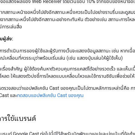
งจอแสดงผลของ Web Receiver โดยเว้นขอบ 10% จากขอบของหน้าจอเผื่
ากสถานะหน้าจอหนึ่งไปยังอีกสถานะหนึ่งควรเป็นไปอย่างราบรื่นและดูสมจ
จากสถานะหนึ่งไปยังอีกสถานะอย่างกะทันหัน ตัวอย่างเช่น สถานะการโหล
การเล่นสื่อ
ผู้ส่ง:
บการดำเนินการของผู้ใช้และผู้รับทางเว็บจะแสดงข้อมูลสถานะ เช่น หากเนื้อหา
์เคลื่อนที่ควรระบุว่าพร้อมเริ่มเล่น (เช่น แสดงปุ่มเล่นให้ผู้ใช้เห็น)
นเรื่องสำคัญ ผู้ใช้ต้องค้นหาตัวควบคุมการแคสต์ได้อย่างรวดเร็ว และเห็น
งโหลด ให้แสดงตัวบ่งชี้การโหลดแบบเคลื่อนไหวและใช้ทรานซิชันเพื่อช่วยให้ก
ในการตรวจสอบว่าแอปพลิเคชัน Cast ของคุณเป็นไปตามหลักการเหล่านี้คือ ก
Cast และ
ทดสอบแอปพลิเคชัน Cast ของคุณ
ารใช้แบรนด์
รนด์ Google Cast ต่อไปนี้มีไว้สำหรับนักพัฒนาแอปและมุ่งเน้นที่ข้อกำ