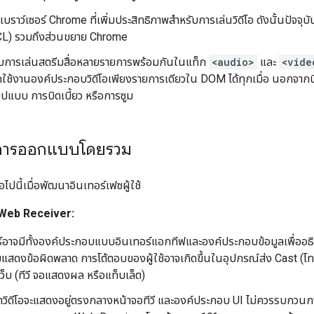
ือเบราว์เซอร์ Chrome ที่เพิ่มประสิทธิภาพสำหรับการเล่นวิดีโอ ดังนั้นป
CL) รวมถึงส่วนขยาย Chrome
บการเล่นสตรีมสื่อหลายรายการพร้อมกันในแท็ก
<audio>
และ
<vide
ใช้งานองค์ประกอบวิดีโอเพียงรายการเดียวใน DOM ได้ทุกเมื่อ นอกจากนี
ูปแบบ การบิดเบี้ยว หรือการซูม
การออกแบบโดยรวม
่อไปนี้เมื่อพัฒนาอินเทอร์เฟซผู้ใช้
 Web Receiver:
วอร์อาจมีทั้งองค์ประกอบแบบอินเทอร์แอกทีฟและองค์ประกอบข้อมูลเพื่ออธ
แสดงข้อผิดพลาด การโต้ตอบของผู้ใช้อาจเกิดขึ้นในอุปกรณ์ส่ง Cast (โทร
ว็บ (ทีวี จอแสดงผล หรือแท็บเล็ต)
าวิดีโอจะแสดงอยู่ตรงกลางหน้าจอทีวี และองค์ประกอบ UI ไม่ควรรบกวนก