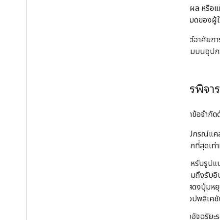
จอแสดงผล หรือแท็บ
กรอบการทดสอบ
การทั้งหมดของผู้ใ
การทดสอบแอปแคสต์
การแคสต์อาศัยการป
คุณกดปุ่มบนอุปกรณ์
อุปกรณ์
อุปกรณ์เสียง
ข้อควรพิจา
เนื่องจากข้อจำกัด
อุปกรณ์แคส
เล็กที่สุดเท่
สำหรับรูปแบ
รวมถึงรับอ
แสดงปุ่มหยุด
แอปพลิเคชัน
จออัจฉริยะร