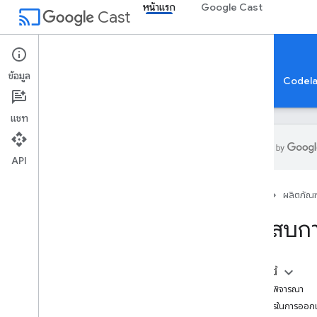
หน้าแรก
Google Cast
cast
Cast
หน้าแรก
ข้อมูล
หน้าแรก
คำแนะนำ
ข้อมูลอ้างอิง
ตัวอย่างแอป
Codel
แชท
API
แคสต์ SDK
หน้าแรก
ผลิตภัณฑ
ภาพรวม
เริ่มต้นใช้งาน
ประสบกา
การลงทะเบียน
ข้อกำหนดในการให้บริการ
อภิธานศัพท์
ในหน้านี้
ข้อควรพิจารณา
แอปผู้ส่ง
หลักการในการออ