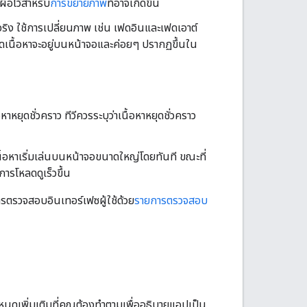
อไว้สำหรับ
การขยายภาพ
ที่อาจเกิดขึ้น
ริง ใช้การเปลี่ยนภาพ เช่น เฟดอินและเฟดเอาต์
ดเนื้อหาจะอยู่บนหน้าจอและค่อยๆ ปรากฏขึ้นใน
หยุดชั่วคราว ทีวีควรระบุว่าเนื้อหาหยุดชั่วคราว
เนื้อหาเริ่มเล่นบนหน้าจอขนาดใหญ่โดยทันที ขณะที่
ารโหลดดูเร็วขึ้น
ารตรวจสอบอินเทอร์เฟซผู้ใช้ด้วย
รายการตรวจสอบ
หนดเพิ่มเติมที่คุณต้องทำตามเพื่ออธิบายแอปเป็น