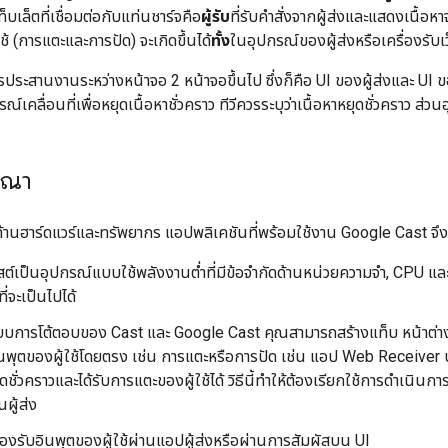
เล็ตที่เชื่อมต่อกับแท่นชาร์จคือ
ผู้รับ
ที่รับคำสั่งจากผู้ส่งและแสดงเนื้อห
ช้ (การแตะและการปัด) จะเกิดขึ้นได้
ทั้ง
ในอุปกรณ์ของผู้ส่งหรือเครื่องรับเ
ระสานงานระหว่างหน้าจอ 2 หน้าจอขึ้นไป ซึ่งก็คือ UI ของผู้ส่งและ UI ขอ
เคลื่อนที่เพื่อหยุดเนื้อหาชั่วคราว ทีวีควรระบุว่าเนื้อหาหยุดชั่วคราว ส่วนอ
รณา
ด้านฮาร์ดแวร์และทรัพยากร แอปพลิเคชันที่พร้อมใช้งาน Google Cast จึง
ต์เป็นอุปกรณ์แบบใช้พลังงานต่ำที่มีข้อจำกัดด้านหน่วยความจำ, CPU แล
าที่จะเป็นไปได้
บการโต้ตอบของ Cast และ Google Cast คุณสามารถสร้างแท็บ หน้าต่าง หรื
ินพุตของผู้ใช้โดยตรง เช่น การแตะหรือการปัด เช่น แอป Web Receiver 
ชั่วคราวและได้รับการแตะของผู้ใช้ได้ วิธีนี้ทำให้ต้องเรียกใช้การดำเนินกา
ผู้ส่ง
องรับอินพุตของผู้ใช้ผ่านแอปผู้ส่งหรือผ่านการสัมผัสบน UI