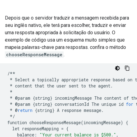
Depois que o servidor traduzir a mensagem recebida para
seu inglês nativo, ele terá para escolher, traduzir e enviar
uma resposta apropriada à solicitação do usuário. O
exemplo de código usa um esquema muito simples que
mapeia palavras-chave para respostas. confira o método
chooseResponseMessage
.
/**
*
Select
a
topically
appropriate
response
based
on
*
content
that
the
user
sent
to
the
agent
.
*
*
@
param
{
string
}
incomingMessage
The
content
of
th
*
@
param
{
string
}
conversationId
The
unique
id
for
*
@
return
{
string
}
A
response
message
.
*/
function
chooseResponseMessage
(
incomingMessage
)
{
let
responseMapping
=
{
balance
:
"Your current balance is $500."
,