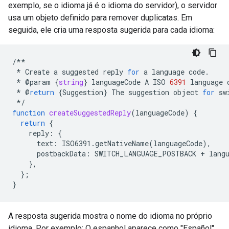
exemplo, se o idioma já é o idioma do servidor), o servidor
usa um objeto definido para remover duplicatas. Em
seguida, ele cria uma resposta sugerida para cada idioma:
/**
*
Create
a
suggested
reply
for
a
language
code
.
*
@
param
{
string
}
languageCode
A
ISO
6391
language
*
@
return
{
Suggestion
}
The
suggestion
object
for
sw
*/
function
createSuggestedReply
(
languageCode
)
{
return
{
reply
:
{
text
:
ISO6391
.
getNativeName
(
languageCode
),
postbackData
:
SWITCH_LANGUAGE_POSTBACK
+
lang
},
};
}
A resposta sugerida mostra o nome do idioma no próprio
idioma. Por exemplo: O espanhol aparece como "Español".