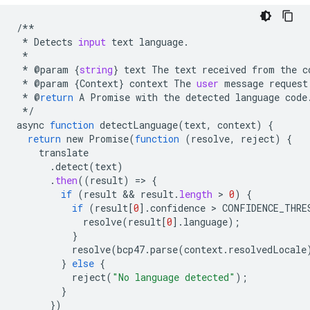
/**
*
Detects
input
text
language
.
*
*
@
param
{
string
}
text
The
text
received
from
the
c
*
@
param
{
Context
}
context
The
user
message
request
*
@
return
A
Promise
with
the
detected
language
code
*/
async
function
detectLanguage
(
text
,
context
)
{
return
new
Promise
(
function
(
resolve
,
reject
)
{
translate
.
detect
(
text
)
.
then
((
result
)
=
>
{
if
(
result
 && 
result
.
length
 > 
0
)
{
if
(
result
[
0
].
confidence
 > 
CONFIDENCE_THRE
resolve
(
result
[
0
].
language
);
}
resolve
(
bcp47
.
parse
(
context
.
resolvedLocale
}
else
{
reject
(
"No language detected"
);
}
})