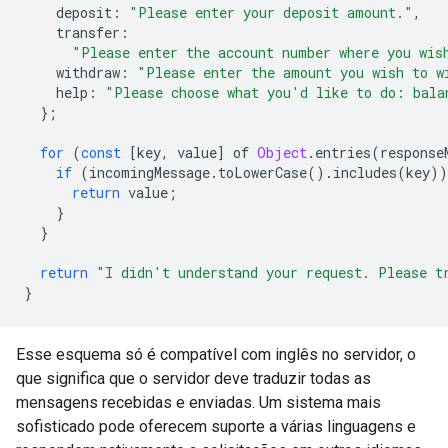
deposit
:
"Please enter your deposit amount."
,
transfer
:
"Please enter the account number where you wis
withdraw
:
"Please enter the amount you wish to w
help
:
"Please choose what you'd like to do: bala
};
for
(
const
[
key
,
value
]
of
Object
.
entries
(
response
if
(
incomingMessage
.
toLowerCase
()
.
includes
(
key
))
return
value
;
}
}
return
"I didn't understand your request. Please t
}
Esse esquema só é compatível com inglês no servidor, o
que significa que o servidor deve traduzir todas as
mensagens recebidas e enviadas. Um sistema mais
sofisticado pode oferecem suporte a várias linguagens e