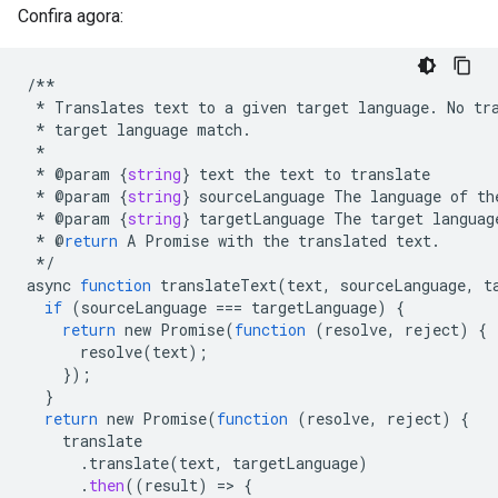
Confira agora:
/**
*
Translates
text
to
a
given
target
language
.
No
tr
*
target
language
match
.
*
*
@
param
{
string
}
text
the
text
to
translate
*
@
param
{
string
}
sourceLanguage
The
language
of
th
*
@
param
{
string
}
targetLanguage
The
target
languag
*
@
return
A
Promise
with
the
translated
text
.
*/
async
function
translateText
(
text
,
sourceLanguage
,
t
if
(
sourceLanguage
==
=
targetLanguage
)
{
return
new
Promise
(
function
(
resolve
,
reject
)
{
resolve
(
text
);
});
}
return
new
Promise
(
function
(
resolve
,
reject
)
{
translate
.
translate
(
text
,
targetLanguage
)
.
then
((
result
)
=
>
{