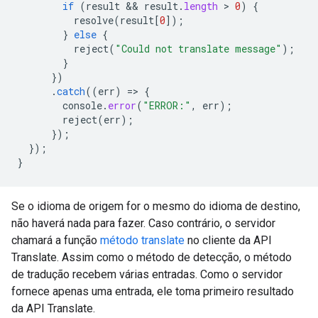
if
(
result
 && 
result
.
length
 > 
0
)
{
resolve
(
result
[
0
]);
}
else
{
reject
(
"Could not translate message"
);
}
})
.
catch
((
err
)
=
>
{
console
.
error
(
"ERROR:"
,
err
);
reject
(
err
);
});
});
}
Se o idioma de origem for o mesmo do idioma de destino,
não haverá nada para fazer. Caso contrário, o servidor
chamará a função
método translate
no cliente da API
Translate. Assim como o método de detecção, o método
de tradução recebem várias entradas. Como o servidor
fornece apenas uma entrada, ele toma primeiro resultado
da API Translate.