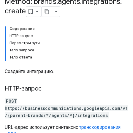
Method: brands
.
agents
.
integrations
.
create
Содержание
HTTP-запрос
Параметры пути
Тело запроса
Тело ответа
Создайте интеграцию.
HTTP-запрос
POST
https://businesscommunications.googleapis.com/v1
/{parent=brands/*/agents/*}/integrations
URL-адрес использует синтаксис
транскодирования