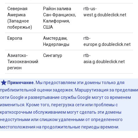
Северная
Район залива
rtb-us-
Америка
Сан-Франциско,
west.g.doubleclick.net
(Западное
Калифорния,
побережье)
США
Европа
Амстердам,
rtb-
Нидерланды
europe.g.doubleclick.net
Азиатско-
Сингапур
rtb-
Тихоокеанский
asia.g.doubleclick.net
регион
Примечание.
Мы предоставляем эти домены только для
приблизительной оценки задержек. Маршрутизация за пределами
сети Google и развертывание службы Google могут со временем
измениться. Кроме того, перегрузка сети или проблемы с
краткосрочным обслуживанием могут сделать эти домены
недоступными или слишком удаленными от определенного
местоположения на продолжительные периоды времени.