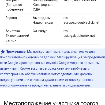
Америка
Сан-Франциско,
west.g.doubleclick.net
(Западное
Калифорния,
побережье)
США
Европа
Амстердам,
rtb-
Нидерланды
europe.g.doubleclick.net
Азиатско-
Сингапур
rtb-
Тихоокеанский
asia.g.doubleclick.net
регион
Примечание.
Мы предоставляем эти домены только для
приблизительной оценки задержек. Маршрутизация за пределами
сети Google и развертывание службы Google могут со временем
измениться. Кроме того, перегрузка сети или проблемы с
краткосрочным обслуживанием могут сделать эти домены
недоступными или слишком удаленными от определенного
местоположения на продолжительные периоды времени.
Местоположение участника торгов