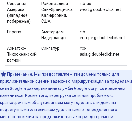
Северная
Район залива
rtb-us-
Америка
Сан-Франциско,
west.g.doubleclick.net
(Западное
Калифорния,
побережье)
США
Европа
Амстердам,
rtb-
Нидерланды
europe.g.doubleclick.net
Азиатско-
Сингапур
rtb-
Тихоокеанский
asia.g.doubleclick.net
регион
Примечание.
Мы предоставляем эти домены только для
приблизительной оценки задержек. Маршрутизация за пределами
сети Google и развертывание службы Google могут со временем
измениться. Кроме того, перегрузка сети или проблемы с
краткосрочным обслуживанием могут сделать эти домены
недоступными или слишком удаленными от определенного
местоположения на продолжительные периоды времени.