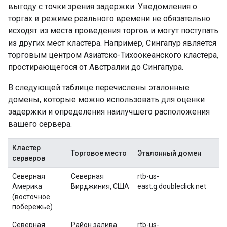
выгоду с точки зрения задержки. Уведомления о
торгах в режиме реального времени не обязательно
исходят из места проведения торгов и могут поступать
из других мест кластера. Например, Сингапур является
торговым центром Азиатско-Тихоокеанского кластера,
простирающегося от Австралии до Сингапура.
В следующей таблице перечислены эталонные
домены, которые можно использовать для оценки
задержки и определения наилучшего расположения
вашего сервера.
Кластер
Торговое место
Эталонный домен
серверов
Северная
Северная
rtb-us-
Америка
Вирджиния, США
east.g.doubleclick.net
(восточное
побережье)
Северная
Район залива
rtb-us-