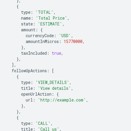
},
{
type
:
'TOTAL'
,
name
:
'Total Price'
,
state
:
'ESTIMATE'
,
amount
:
{
currencyCode
:
'USD'
,
amountInMicros
:
15770000
,
},
taxIncluded
:
true
,
},
],
followUpActions
:
[
{
type
:
'VIEW_DETAILS'
,
title
:
'View details'
,
openUrlAction
:
{
url
:
'http://example.com'
,
},
},
{
type
:
'CALL'
,
title
:
'Call us'
,