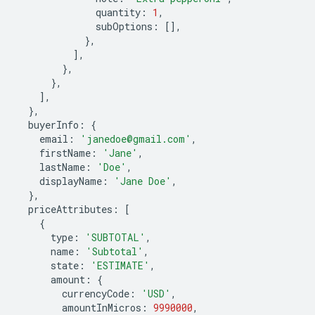
quantity
:
1
,
subOptions
:
[],
},
],
},
},
],
},
buyerInfo
:
{
email
:
'janedoe@gmail.com'
,
firstName
:
'Jane'
,
lastName
:
'Doe'
,
displayName
:
'Jane Doe'
,
},
priceAttributes
:
[
{
type
:
'SUBTOTAL'
,
name
:
'Subtotal'
,
state
:
'ESTIMATE'
,
amount
:
{
currencyCode
:
'USD'
,
amountInMicros
:
9990000
,