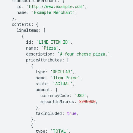
transactionMerchant
:
{
id
:
'http://www.example.com'
,
name
:
'Example Merchant'
,
},
contents
:
{
lineItems
:
[
{
id
:
'LINE_ITEM_ID'
,
name
:
'Pizza'
,
description
:
'A four cheese pizza.'
,
priceAttributes
:
[
{
type
:
'REGULAR'
,
name
:
'Item Price'
,
state
:
'ACTUAL'
,
amount
:
{
currencyCode
:
'USD'
,
amountInMicros
:
8990000
,
},
taxIncluded
:
true
,
},
{
type
:
'TOTAL'
,