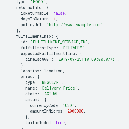
type
:
'FOOD'
,
returnsInfo
:
{
isReturnable
:
false
,
daysToReturn
:
1
,
policyUrl
:
'http://www.example.com'
,
},
fulfillmentInfo
:
{
id
:
'FULFILLMENT_SERVICE_ID'
,
fulfillmentType
:
'DELIVERY'
,
expectedFulfillmentTime
:
{
timeIso8601
:
'2019-09-25T18:00:00.877Z'
,
},
location
:
location
,
price
:
{
type
:
'REGULAR'
,
name
:
'Delivery Price'
,
state
:
'ACTUAL'
,
amount
:
{
currencyCode
:
'USD'
,
amountInMicros
:
2000000
,
},
taxIncluded
:
true
,
},