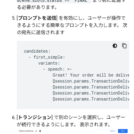
scene.slots.status == "FINAL"
より前に配置す
る必要があります。
[
プロンプトを送信
] を有効にし、ユーザーが操作で
きるようにする簡単なプロンプトを入力します。 次
の宛先に送信されます
candidates
:
-
first_simple
:
variants
:
-
speech
:
>
-
Great
!
Your
order
will
be
deliver
$
session
.
params
.
TransactionDelive
$
session
.
params
.
TransactionDelive
$
session
.
params
.
TransactionDelive
$
session
.
params
.
TransactionDelive
[
トランジション
] で別のシーンを選択し、ユーザー
が続行できるようにします。 表示されます。