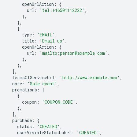
openUrlAction
:
{
url
:
'tel:+16501112222'
,
},
},
{
type
:
'EMAIL'
,
title
:
'Email us'
,
openUrlAction
:
{
url
:
'mailto:person@example.com'
,
},
},
],
termsOfServiceUrl
:
'http://www.example.com'
,
note
:
'Sale event'
,
promotions
:
[
{
coupon
:
'COUPON_CODE'
,
},
],
purchase
:
{
status
:
'CREATED'
,
userVisibleStatusLabel
:
'CREATED'
,