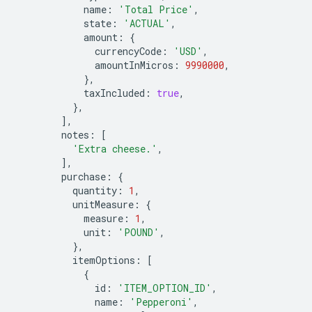
name
:
'Total Price'
,
state
:
'ACTUAL'
,
amount
:
{
currencyCode
:
'USD'
,
amountInMicros
:
9990000
,
},
taxIncluded
:
true
,
},
],
notes
:
[
'Extra cheese.'
,
],
purchase
:
{
quantity
:
1
,
unitMeasure
:
{
measure
:
1
,
unit
:
'POUND'
,
},
itemOptions
:
[
{
id
:
'ITEM_OPTION_ID'
,
name
:
'Pepperoni'
,