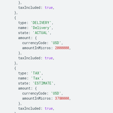
},
taxIncluded
:
true
,
},
{
type
:
'DELIVERY'
,
name
:
'Delivery'
,
state
:
'ACTUAL'
,
amount
:
{
currencyCode
:
'USD'
,
amountInMicros
:
2000000
,
},
taxIncluded
:
true
,
},
{
type
:
'TAX'
,
name
:
'Tax'
,
state
:
'ESTIMATE'
,
amount
:
{
currencyCode
:
'USD'
,
amountInMicros
:
3780000
,
},
taxIncluded
:
true
,