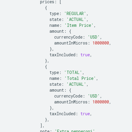
prices
:
[
{
type
:
'REGULAR'
,
state
:
'ACTUAL'
,
name
:
'Item Price'
,
amount
:
{
currencyCode
:
'USD'
,
amountInMicros
:
1000000
,
},
taxIncluded
:
true
,
},
{
type
:
'TOTAL'
,
name
:
'Total Price'
,
state
:
'ACTUAL'
,
amount
:
{
currencyCode
:
'USD'
,
amountInMicros
:
1000000
,
},
taxIncluded
:
true
,
},
],
note
:
'Extra pepperoni'
,