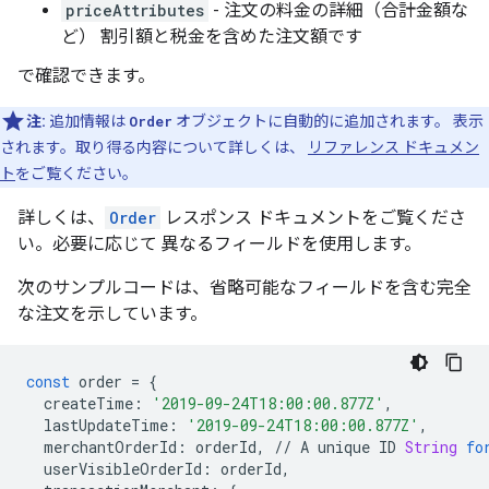
priceAttributes
- 注文の料金の詳細（合計金額な
ど） 割引額と税金を含めた注文額です
で確認できます。
注:
追加情報は
Order
オブジェクトに自動的に追加されます。 表示
されます。取り得る内容について詳しくは、
リファレンス ドキュメン
ト
をご覧ください。
詳しくは、
Order
レスポンス ドキュメントをご覧くださ
い。必要に応じて 異なるフィールドを使用します。
次のサンプルコードは、省略可能なフィールドを含む完全
な注文を示しています。
const
order
=
{
createTime
:
'2019-09-24T18:00:00.877Z'
,
lastUpdateTime
:
'2019-09-24T18:00:00.877Z'
,
merchantOrderId
:
orderId
,
//
A
unique
ID
String
fo
userVisibleOrderId
:
orderId
,