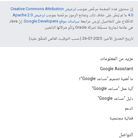
إنّ محتوى هذه الصفحة مرخّص بموجب
ترخيص Creative Commons Attribution
4.0‏
ما لم يُنصّ على خلاف ذلك، ونماذج الرموز مرخّصة بموجب
ترخيص Apache 2.0‏
.
للاطّلاع على التفاصيل، يُرجى مراجعة
سياسات موقع Google Developers‏
. إنّ Java
هي علامة تجارية مسجَّلة لشركة Oracle و/أو شركائها التابعين.
تاريخ التعديل الأخير: 2025-07-26 (حسب التوقيت العالمي المتفَّق عليه)
مزيد من المعلومات
Google Assistant
ما أهمية تصميم "مساعد Google"؟
آلية عمل "مساعد Google"
دليل "مساعد Google"
الدعم
فعالية مجتمعية
التواصل