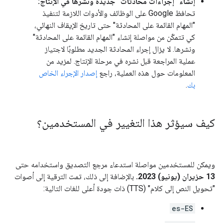
إنشاء "إجراءات محادثات" جديدة ونشرها في الإنتاج:
تحافظ Google على الوظائف والأدوات اللازمة لتنفيذ
"المهام القائمة على المحادثة" حتى تاريخ الإيقاف النهائي،
كي تتمكّن من مواصلة إنشاء "المهام القائمة على المحادثة"
ونشرها. لا يزال إجراء المحادثة الجديد مطلوبًا لاجتياز
عملية المراجعة قبل نشره في مرحلة الإنتاج. لمزيد من
المعلومات حول هذه العملية، راجع
إصدار الإجراء الخاص
بك
.
كيف سيؤثر هذا التغيير في المستخدمين؟
ويمكن للمستخدمين مواصلة استدعاء مرجع التصديق واستخدامه حتى
13 حزيران (يونيو) 2023.
بالإضافة إلى ذلك، تمت الترقية إلى أصوات
"تحويل النص إلى كلام" (TTS) ذات جودة أعلى للغات التالية:
es-ES