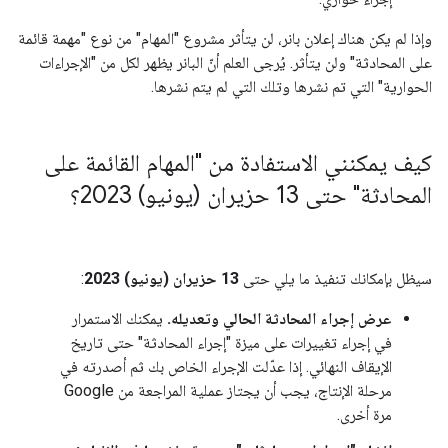
وإذا لم يكن هناك إعلان بانر، لن يتأثر مشروع "المهام" من نوع "مهمة قائمة
على المحادثة" ولن يتأثر. يُرجى العلم أنّ البانر يظهر لكل من "الإجراءات
الحوارية" التي تم نشرها وتلك التي لم يتم نشرها.
كيف يمكنني الاستفادة من "المهام القائمة على
المحادثة" حتى 13 حزيران (يونيو) 2023؟
سيظل بإمكانك تنفيذ ما يلي حتى
13 حزيران (يونيو) 2023
:
عرض إجراء المحادثة الحالي وتعديله.
يمكنك الاستمرار
في إجراء تغييرات على ميزة "إجراء المحادثة" حتى تاريخ
الإيقاف النهائي. إذا عدّلت الإجراء الخاص بك ثم أصدرته في
مرحلة الإنتاج، يجب أن يجتاز عملية المراجعة من Google
مرة أخرى.