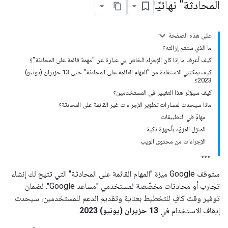
المحادثة" نهائيًا
على هذه الصفحة
ما الذي ستتم إزالته؟
كيف أعرف ما إذا كان الإجراء الخاص بي عبارة عن "مهمة قائمة على المحادثة"؟
كيف يمكنني الاستفادة من "المهام القائمة على المحادثة" حتى 13 حزيران (يونيو)
2023؟
كيف سيؤثر هذا التغيير في المستخدمين؟
ماذا سيحدث لمسارات تطوير الإجراءات غير القائمة على المحادثة؟
مهامّ في التطبيقات
المنزل المزوّد بأجهزة ذكية
الإجراءات من محتوى الويب
ستوقف Google ميزة "المهام القائمة على المحادثة" التي تتيح لك إنشاء
تجارب أو محادثات مخصّصة لمستخدمي "مساعد Google". لضمان
توفير وقت كافٍ للتخطيط بعناية وتقديم الدعم للمستخدمين، سيحدث
إيقاف الاستخدام في
13 حزيران (يونيو) 2023
.