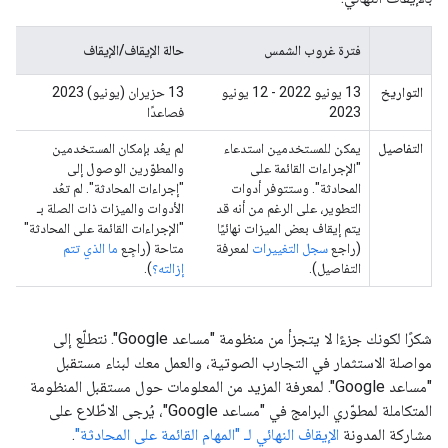
فترة غروب الشمس
حالة الإيقاف/الإيقاف
التواريخ
13 يونيو 2022 - 12 يونيو
13 حزيران (يونيو) 2023
2023
فصاعدًا
التفاصيل
يمكن للمستخدمين استدعاء
لم يعُد بإمكان المستخدمين
"الإجراءات القائمة على
والمطوّرين الوصول إلى
المحادثة". وستتوفر أدوات
"إجراءات المحادثة". لم تعُد
التطوير، على الرغم من أنه قد
الأدوات والميزات ذات الصلة بـ
يتم إيقاف بعض الميزات نهائيًا
"الإجراءات القائمة على المحادثة"
(راجع
سجل التغييرات
لمعرفة
متاحة (راجِع
ما الذي تتم
التفاصيل).
إزالته؟
).
شكرًا لكونك جزءًا لا يتجزأ من منظومة "مساعد Google". نتطلّع إلى
مواصلة الاستثمار في التجارب الصوتية، والعمل معك لبناء مستقبل
"مساعد Google". لمعرفة المزيد من المعلومات حول مستقبل المنظومة
المتكاملة لمطوّري البرامج في "مساعد Google"، يُرجى الاطّلاع على
مشاركة المدونة
الإيقاف النهائي لـ "المهام القائمة على المحادثة"
.