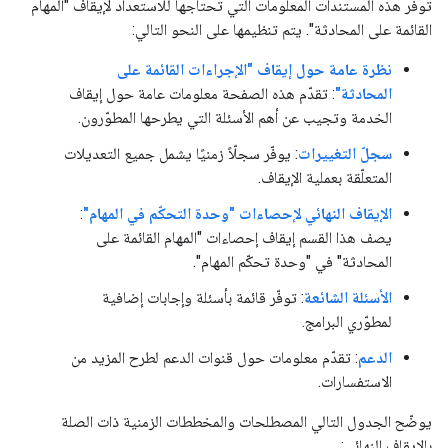
توفر هذه المستندات المعلومات التي تحتاجها للاستعداد لإيقاف "المهام
القائمة على المحادثة". يتم تنظيمها على النحو التالي:
نظرة عامة حول إيقاف "الإجراءات القائمة على
المحادثة"
: تقدّم هذه الصفحة معلومات عامة حول إيقاف
الخدمة وتجيب عن أهم الأسئلة التي يطرحها المطوّرون.
سجلّ التغييرات
: يوفّر سجلّاً زمنيًا يشمل جميع التعديلات
المتعلّقة بعملية الإيقاف.
الإيقاف النهائي لإحصاءات "وحدة التحكّم في المهام"
:
يصف هذا القسم إيقاف إحصاءات "المهام القائمة على
المحادثة" في "وحدة تحكّم المهام".
الأسئلة الشائعة
: توفّر قائمة بأسئلة وإجابات إضافية
لمطوّري البرامج.
الدعم
: تقدّم معلومات حول قنوات الدعم لطرح المزيد من
الاستفسارات.
يوضّح الجدول التالي المصطلحات والمخططات الزمنية ذات الصلة
بالإيقاف النهائي: