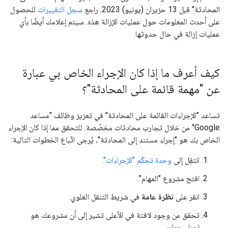
المحادثة" قبل 13 حزيران (يونيو) 2023. راجع
سجل التغييرات
للحصول
على أحدث المعلومات حول عمليات الإزالة هذه. سيتم إعلامك أيضًا بأي
عمليات إزالة في حال حدوثها.
كيف أعرف ما إذا كان الإجراء الخاص بي عبارة
عن "مهمة قائمة على المحادثة"؟
تساعد "الإجراءات القائمة على المحادثة" في تعزيز وظائف "مساعد
Google" من خلال تجارب محادثات مخصّصة. للتحقق مما إذا كان الإجراء
الخاص بك هو "إجراء مستند إلى المحادثة"، يُرجى اتّباع الخطوات التالية:
انتقِل إلى
وحدة تحكّم "الإجراءات"
.
افتح مشروع "المهام".
انقر على
نظرة عامة
في شريط التنقل العلوي.
تحقق من وجود لافتة في الأعلى تشير إلى أن مشروعك هو
إجراء حواري.