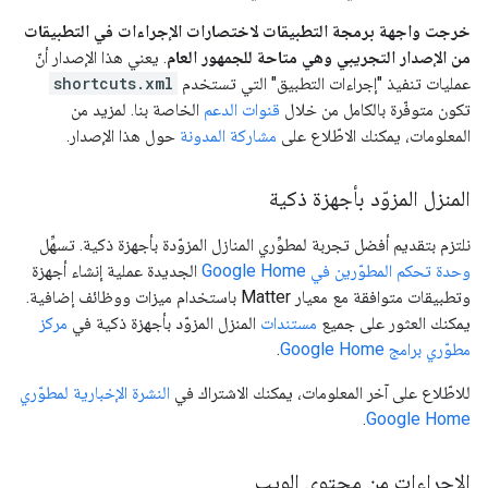
خرجت واجهة برمجة التطبيقات لاختصارات الإجراءات في التطبيقات
من الإصدار التجريبي وهي متاحة للجمهور العام
. يعني هذا الإصدار أنّ
عمليات تنفيذ "إجراءات التطبيق" التي تستخدم
shortcuts.xml
تكون متوفّرة بالكامل من خلال
قنوات الدعم
الخاصة بنا. لمزيد من
المعلومات، يمكنك الاطّلاع على
مشاركة المدونة
حول هذا الإصدار.
المنزل المزوّد بأجهزة ذكية
نلتزم بتقديم أفضل تجربة لمطوِّري المنازل المزوّدة بأجهزة ذكية. تسهِّل
وحدة تحكم المطوّرين في Google Home
الجديدة عملية إنشاء أجهزة
وتطبيقات متوافقة مع معيار Matter باستخدام ميزات ووظائف إضافية.
يمكنك العثور على جميع
مستندات
المنزل المزوّد بأجهزة ذكية في
مركز
مطوّري برامج Google Home
.
للاطّلاع على آخر المعلومات، يمكنك الاشتراك في
النشرة الإخبارية لمطوّري
.
Google Home
الإجراءات من محتوى الويب