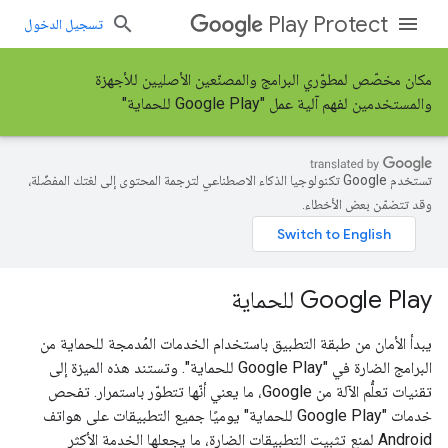
Play Protect
تسجيل الدخول
مكان مخصّص لمطوّري البرامج والمصنّعين الأصليين للأجهزة
والمستخدمين لفهم آلية عمل "Google Play للحماية"
تستخدم Google تكنولوجيا الذكاء الاصطناعي لترجمة المحتوى إلى لغتك المفضّلة،
وقد تتضمّن بعض الأخطاء.
Google Play للحماية
يبدأ الأمان من طبقة التطبيق باستخدام الخدمات المُدمجة للحماية من
البرامج الضارة في "Google Play للحماية". وتستند هذه الميزة إلى
تقنيات تعلُّم الآلة من Google، ما يعني أنّها تتطوّر باستمرار. تفحص
خدمات "Google Play للحماية" يوميًا جميع التطبيقات على هواتف
Android لمنع تثبيت التطبيقات الضارة، ما يجعلها الخدمة الأكثر