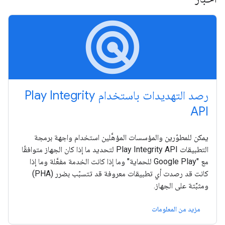
radar
رصد التهديدات باستخدام Play Integrity
API
يمكن للمطوّرين والمؤسسات المؤهَّلين استخدام واجهة برمجة
التطبيقات Play Integrity API لتحديد ما إذا كان الجهاز متوافقًا
مع "Google Play للحماية" وما إذا كانت الخدمة مفعَّلة وما إذا
كانت قد رصدت أي تطبيقات معروفة قد تتسبّب بضرر (PHA)
ومثبَّتة على الجهاز.
مزيد من المعلومات