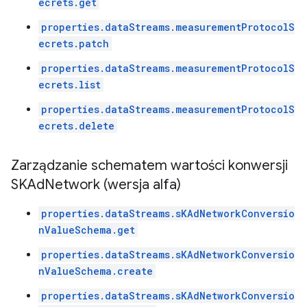
ecrets.get
properties.dataStreams.measurementProtocolS
ecrets.patch
properties.dataStreams.measurementProtocolS
ecrets.list
properties.dataStreams.measurementProtocolS
ecrets.delete
Zarządzanie schematem wartości konwersji
SKAd
Network (wersja alfa)
properties.dataStreams.sKAdNetworkConversio
nValueSchema.get
properties.dataStreams.sKAdNetworkConversio
nValueSchema.create
properties.dataStreams.sKAdNetworkConversio