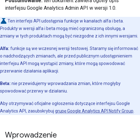
Podsumowanie:
ten dokument zawiera ogólny opis
interfejsu Google Analytics Admin API w wersji 1.0.
Ten interfejs API udostępnia funkcje w kanałach alfa i beta.
Produkty w wersji alfa i beta mogą mieć ograniczoną obsługę, a
zmiany w tych produktach mogą być niezgodne z ich innymi wersjami.
Alfa:
funkcje są we wczesnej wersji testowej. Staramy się informować
o nadchodzących zmianach, ale przed publicznym udostępnieniem
interfejsu API mogą wystąpić zmiany, które mogą spowodować
przerwanie działania aplikacji.
Beta:
nie przewidujemy wprowadzania zmian, które mogłyby
spowodować przerwy w działaniu.
Aby otrzymywać oficjalne ogłoszenia dotyczące interfejsu Google
Analytics API, zasubskrybuj
grupę Google Analytics API Notify Group
.
Wprowadzenie