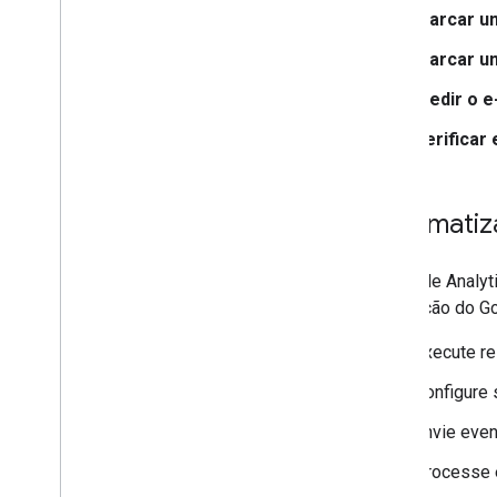
Marcar um
Gerenciar relatórios
Visão geral da API Data
Marcar u
Gerar relatórios
Medir o 
Exportar públicos-alvo
Gerenciar o uso de cotas
Verificar
Uso avançado
Complemento do Criador de relatórios
para o Google Planilhas
Automatiz
Exportar dados para o Big
Query
O Google Analyt
Visão geral
integração do G
Começar
Manual de consulta
Execute re
Soluções empresariais
Configure 
Comparação com a interface do
Google Analytics
Envie even
Aproximação da contagem única com
HLL++
Processe 
Acessar relatórios personalizados do