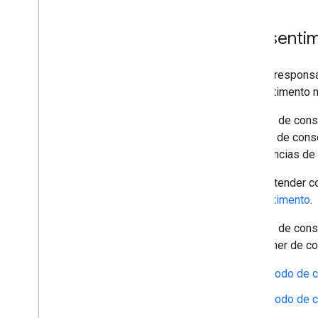
Google Analytics no Big
Query
Preencher dados da origem de tráfego
do Google Ads
Consentim
Excluir dados do usuário
Você é responsá
Migrar da exclusão de usuário legada
consentimento n
O modo de conse
opções de conse
preferências de
Para entender c
consentimento
.
O modo de conse
um banner de co
Modo de c
Modo de c