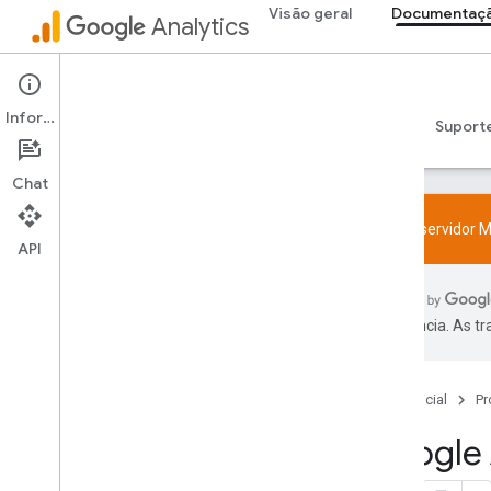
Visão geral
Documentaçã
Analytics
Documentação do desenvolvedor
Informações
Guias
Referência
Bibliotecas e samples
Suport
Chat
Teste o servidor M
API
Começar
Visão geral
preferência. As t
Guias de início rápido
Codificação
Web
Página inicial
Pr
App
Google 
Verificar e resolver problemas de
configuração
Testar o servidor MCP