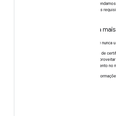
Recomendamos qu
todos os requis
Saiba mais
Se você nunca 
O curso de certi
como aproveitar
treinamento no
Para informaçõe