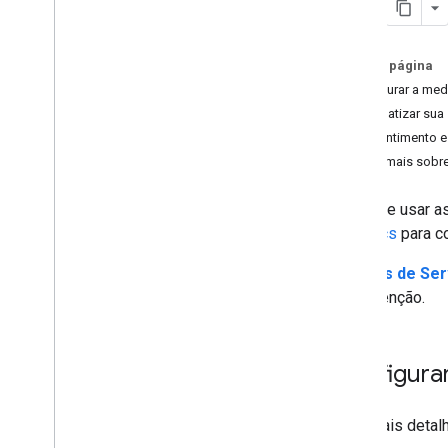
Personalizar a medição
Nesta página
Web
Configurar a me
E-commerce
Automatizar sua 
Consentimento e 
Enviar mais dados da Web
/
app
Saiba mais sobre
Visão geral do Measurement Protocol
Enviar eventos
Antes de usar a
Enviar propriedades do usuário
Analytics
para co
Enviar dados fornecidos pelo usuário
Validar eventos
Termos de Ser
Verificar implementação
com atenção.
Implemente casos de uso comuns
Solução de problemas
Configura
Configurar o Analytics
Informações gerais da API Admin
Para mais detal
Relatórios de acesso aos dados