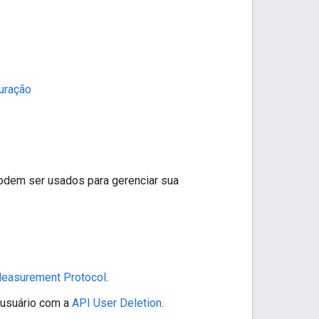
guração
odem ser usados para gerenciar sua
easurement Protocol
.
 usuário com a
API User Deletion
.