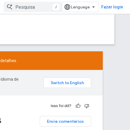
/
Fazer login
detalhes.
 idioma de
Isso foi útil?
s
Envie comentários