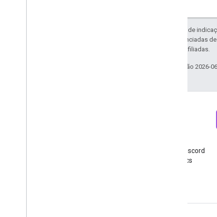
Exceto em caso de indicaç
código são licenciadas d
da Oracle e/ou afiliadas.
Última atualização 2026-0
Newsletter
Discord
Faça sua inscrição na
Entre no servidor do Discord
newsletter para
do Google Analytics
desenvolvedores do Google
Analytics