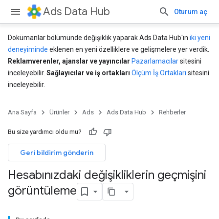
Ads Data Hub
Oturum aç
Dokümanlar bölümünde değişiklik yaparak Ads Data Hub'ın
iki yeni
deneyiminde
eklenen en yeni özelliklere ve gelişmelere yer verdik.
Reklamverenler, ajanslar ve yayıncılar
Pazarlamacılar
sitesini
inceleyebilir.
Sağlayıcılar ve iş ortakları
Ölçüm İş Ortakları
sitesini
inceleyebilir.
Ana Sayfa
Ürünler
Ads
Ads Data Hub
Rehberler
Bu size yardımcı oldu mu?
Geri bildirim gönderin
Hesabınızdaki değişikliklerin geçmişini
görüntüleme