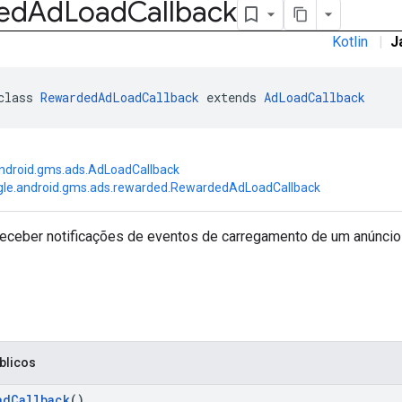
ed
Ad
Load
Callback
Kotlin
|
J
class 
RewardedAdLoadCallback
 extends 
AdLoadCallback
ndroid.gms.ads.AdLoadCallback
le.android.gms.ads.rewarded.RewardedAdLoadCallback
receber notificações de eventos de carregamento de um anúncio
blicos
adCallback
()