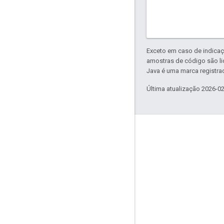
Exceto em caso de indicaç
amostras de código são l
Java é uma marca registrad
Última atualização 2026-0
Envolver
Google Developer Program
Google Developer Groups
Google Developer Experts
Accelerators
Google Cloud & NVIDIA