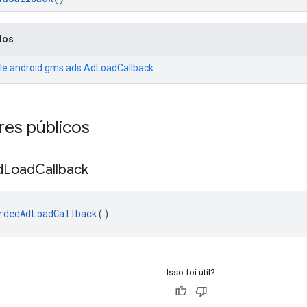
dos
e.android.gms.ads.AdLoadCallback
res públicos
d
Load
Callback
rdedAdLoadCallback
()
Isso foi útil?