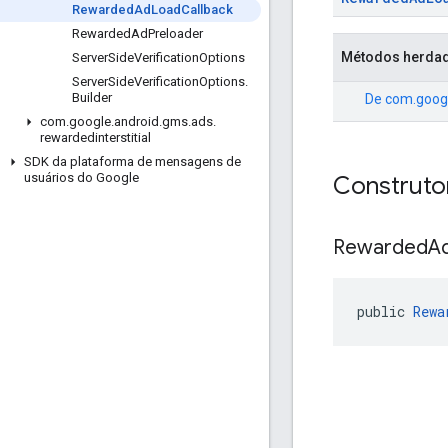
Rewarded
Ad
Load
Callback
Rewarded
Ad
Preloader
Métodos herda
Server
Side
Verification
Options
Server
Side
Verification
Options
.
Builder
De
com.googl
com
.
google
.
android
.
gms
.
ads
.
rewardedinterstitial
SDK da plataforma de mensagens de
usuários do Google
Construto
Rewarded
A
public 
Rewa