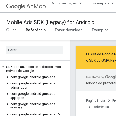
Documentação
Exemplos
AdMob
Mobile Ads SDK (Legacy) for Android
Guias
Referência
Fazer download
Exemplos
O SDK do Google M
o SDK do GMA Ne
SDK dos anúncios para dispositivos
móveis do Google
com
.
google
.
android
.
gms
.
ads
idioma de preferê
com
.
google
.
android
.
gms
.
ads
.
admanager
com
.
google
.
android
.
gms
.
ads
.
appopen
Página inicial
Pr
com
.
google
.
android
.
gms
.
ads
.
Referência
formats
com
.
google
.
android
.
gms
.
ads
.
h5