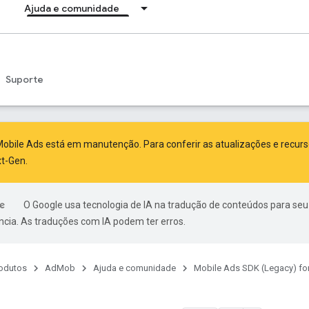
Ajuda e comunidade
Suporte
obile Ads está em manutenção. Para conferir as atualizações e recur
xt-Gen
.
O Google usa tecnologia de IA na tradução de conteúdos para seu
ncia. As traduções com IA podem ter erros.
odutos
AdMob
Ajuda e comunidade
Mobile Ads SDK (Legacy) fo