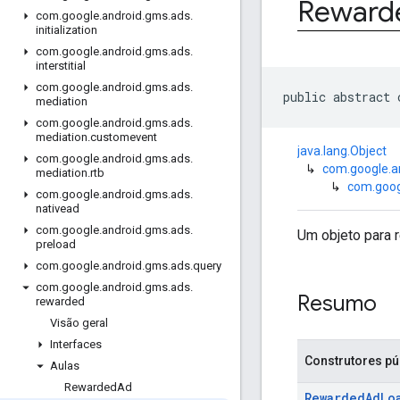
Reward
com
.
google
.
android
.
gms
.
ads
.
initialization
com
.
google
.
android
.
gms
.
ads
.
interstitial
com
.
google
.
android
.
gms
.
ads
.
public abstract 
mediation
com
.
google
.
android
.
gms
.
ads
.
mediation
.
customevent
java.lang.Object
com
.
google
.
android
.
gms
.
ads
.
↳
com.google.a
mediation
.
rtb
↳
com.goog
com
.
google
.
android
.
gms
.
ads
.
nativead
com
.
google
.
android
.
gms
.
ads
.
Um objeto para 
preload
com
.
google
.
android
.
gms
.
ads
.
query
com
.
google
.
android
.
gms
.
ads
.
Resumo
rewarded
Visão geral
Interfaces
Construtores pú
Aulas
Rewarded
Ad
RewardedAdLo