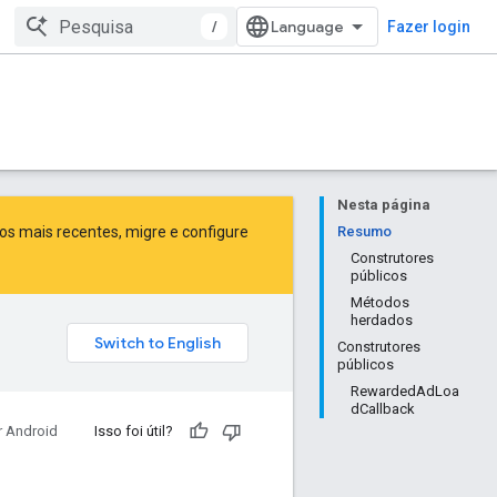
/
Fazer login
Nesta página
sos mais recentes,
migre
e
configure
Resumo
Construtores
públicos
Métodos
herdados
Construtores
públicos
RewardedAdLoa
dCallback
r Android
Isso foi útil?