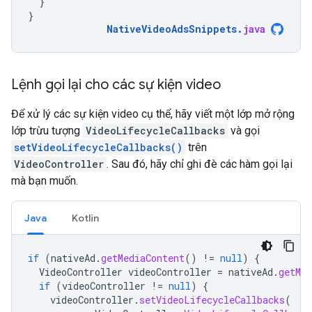
}
}
NativeVideoAdsSnippets
.
java
Lệnh gọi lại cho các sự kiện video
Để xử lý các sự kiện video cụ thể, hãy viết một lớp mở rộng
lớp trừu tượng
VideoLifecycleCallbacks
và gọi
setVideoLifecycleCallbacks()
trên
VideoController
. Sau đó, hãy chỉ ghi đè các hàm gọi lại
mà bạn muốn.
Java
Kotlin
if
(
nativeAd
.
getMediaContent
()
!=
null
)
{
VideoController
videoController
=
nativeAd
.
getMed
if
(
videoController
!=
null
)
{
videoController
.
setVideoLifecycleCallbacks
(