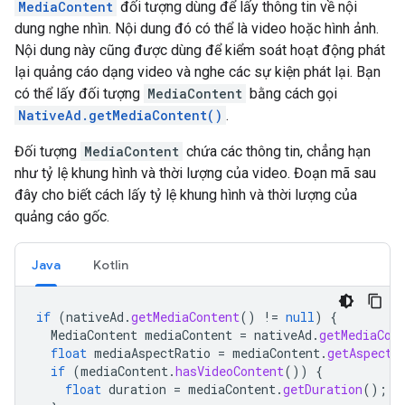
MediaContent
đối tượng dùng để lấy thông tin về nội
dung nghe nhìn. Nội dung đó có thể là video hoặc hình ảnh.
Nội dung này cũng được dùng để kiểm soát hoạt động phát
lại quảng cáo dạng video và nghe các sự kiện phát lại. Bạn
có thể lấy đối tượng
MediaContent
bằng cách gọi
NativeAd.getMediaContent()
.
Đối tượng
MediaContent
chứa các thông tin, chẳng hạn
như tỷ lệ khung hình và thời lượng của video. Đoạn mã sau
đây cho biết cách lấy tỷ lệ khung hình và thời lượng của
quảng cáo gốc.
Java
Kotlin
if
(
nativeAd
.
getMediaContent
()
!=
null
)
{
MediaContent
mediaContent
=
nativeAd
.
getMediaCon
float
mediaAspectRatio
=
mediaContent
.
getAspectR
if
(
mediaContent
.
hasVideoContent
())
{
float
duration
=
mediaContent
.
getDuration
();