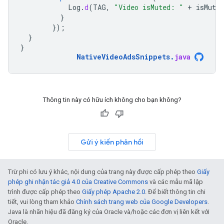
Log
.
d
(
TAG
,
"Video isMuted: "
+
isMuted
}
});
}
}
NativeVideoAdsSnippets
.
java
Thông tin này có hữu ích không cho bạn không?
Gửi ý kiến phản hồi
Trừ phi có lưu ý khác, nội dung của trang này được cấp phép theo
Giấy
phép ghi nhận tác giả 4.0 của Creative Commons
và các mẫu mã lập
trình được cấp phép theo
Giấy phép Apache 2.0
. Để biết thông tin chi
tiết, vui lòng tham khảo
Chính sách trang web của Google Developers
.
Java là nhãn hiệu đã đăng ký của Oracle và/hoặc các đơn vị liên kết với
Oracle.