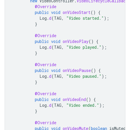
new
VideoController
.
VideoLifecycleCallback
@Override
public
void
onVideoStart
()
{
Log
.
d
(
TAG
,
"Video started."
);
}
@Override
public
void
onVideoPlay
()
{
Log
.
d
(
TAG
,
"Video played."
);
}
@Override
public
void
onVideoPause
()
{
Log
.
d
(
TAG
,
"Video paused."
);
}
@Override
public
void
onVideoEnd
()
{
Log
.
d
(
TAG
,
"Video ended."
);
}
@Override
public
void
onVideoMute
(
boolean
isMuted
)