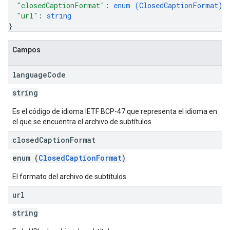
"closedCaptionFormat"
: 
enum (
ClosedCaptionFormat
)
,
"url"
: 
string
}
Campos
language
Code
string
Es el código de idioma IETF BCP-47 que representa el idioma en
el que se encuentra el archivo de subtítulos.
closed
Caption
Format
enum (
ClosedCaptionFormat
)
El formato del archivo de subtítulos.
url
string