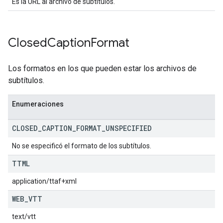
Es la URL al archivo de subtítulos.
Closed
Caption
Format
Los formatos en los que pueden estar los archivos de
subtítulos.
Enumeraciones
CLOSED
_
CAPTION
_
FORMAT
_
UNSPECIFIED
No se especificó el formato de los subtítulos.
TTML
application/ttaf+xml
WEB
_
VTT
text/vtt