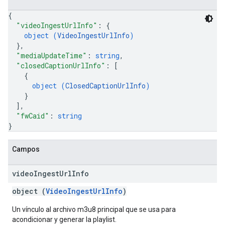
{
"videoIngestUrlInfo"
: 
{
object (
VideoIngestUrlInfo
)
}
,
"mediaUpdateTime"
: 
string
,
"closedCaptionUrlInfo"
: 
[
{
object (
ClosedCaptionUrlInfo
)
}
]
,
"fwCaid"
: 
string
}
Campos
video
Ingest
Url
Info
object (
VideoIngestUrlInfo
)
Un vínculo al archivo m3u8 principal que se usa para
acondicionar y generar la playlist.