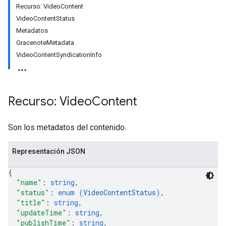
Recurso: VideoContent
VideoContentStatus
Metadatos
GracenoteMetadata
VideoContentSyndicationInfo
Recurso: Video
Content
Son los metadatos del contenido.
Representación JSON
{
"name"
: 
string
,
"status"
: 
enum (
VideoContentStatus
)
,
"title"
: 
string
,
"updateTime"
: 
string
,
"publishTime"
: 
string
,