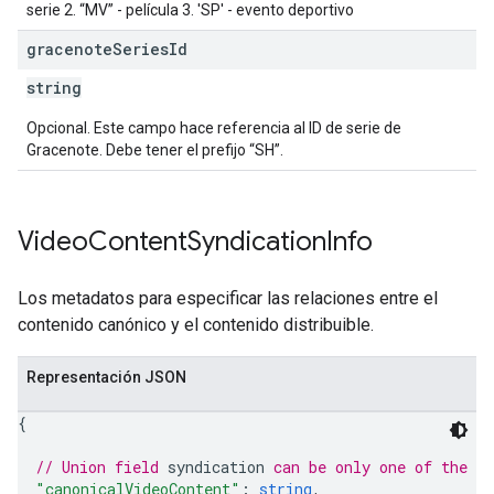
serie 2. “MV” - película 3. 'SP' - evento deportivo
gracenote
Series
Id
string
Opcional. Este campo hace referencia al ID de serie de
Gracenote. Debe tener el prefijo “SH”.
Video
Content
Syndication
Info
Los metadatos para especificar las relaciones entre el
contenido canónico y el contenido distribuible.
Representación JSON
{
// Union field 
syndication
 can be only one of the f
"canonicalVideoContent"
: 
string
,