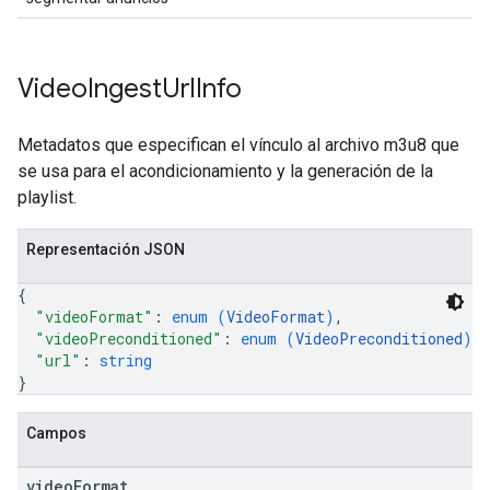
Video
Ingest
Url
Info
Metadatos que especifican el vínculo al archivo m3u8 que
se usa para el acondicionamiento y la generación de la
playlist.
Representación JSON
{
"videoFormat"
: 
enum (
VideoFormat
)
,
"videoPreconditioned"
: 
enum (
VideoPreconditioned
)
,
"url"
: 
string
}
Campos
video
Format