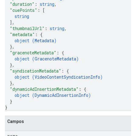
"duration"
: 
string
,
"cuePoints"
: 
[
string
]
,
"thumbnailUrl"
: 
string
,
"metadata"
: 
{
object (
Metadata
)
}
,
"gracenoteMetadata"
: 
{
object (
GracenoteMetadata
)
}
,
"syndicationMetadata"
: 
{
object (
VideoContentSyndicationInfo
)
}
,
"dynamicAdInsertionMetadata"
: 
{
object (
DynamicAdInsertionInfo
)
}
}
Campos