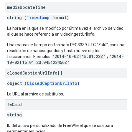
media
Update
Time
string (
Timestamp
format)
La hora en la que se modificó por última vez el archivo de video
al que se hace referencia en videoIngestUrlInfo.
Una marca de tiempo en formato RFC3339 UTC “Zulú”, con una
resolución de nanosegundos y hasta nueve dígitos
"2014-10-02T15:01:23Z"
"2014-
fraccionarios. Ejemplos:
y
10-02T15:01:23.045123456Z"
.
closed
Caption
Url
Info[]
object (
ClosedCaptionUrlInfo
)
La URL al archivo de subtítulos.
fw
Caid
string
ID del activo personalizado de FreeWheel que se usa para
segmentar anuncios