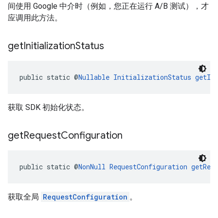
间使用 Google 中介时（例如，您正在运行 A/B 测试），才
应调用此方法。
get
Initialization
Status
public static @
Nullable
InitializationStatus
getIn
获取 SDK 初始化状态。
get
Request
Configuration
public static @
NonNull
RequestConfiguration
getReq
获取全局
RequestConfiguration
。