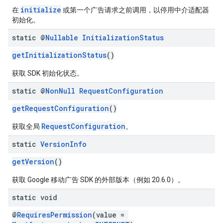
initialize
在
或第一个广告请求之前调用，以停用中介适配器
初始化。
static @
Nullable
Initialization
Status
getInitializationStatus
()
获取 SDK 初始化状态。
static @
Non
Null
Request
Configuration
getRequestConfiguration
()
RequestConfiguration
获取全局
。
static
Version
Info
getVersion
()
获取 Google 移动广告 SDK 的外部版本（例如 20.6.0）。
static void
@
RequiresPermission
(value =