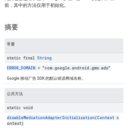
前，其中的方法仅用于初始化。
n
摘要
customevent
常量
tb
static final
String
ERROR_DOMAIN
= "com.google.android.gms.ads"
Google 移动广告 SDK 的默认错误网域名称。
rstitial
公共方法
static void
disableMediationAdapterInitialization
(
Context
c
ontext)