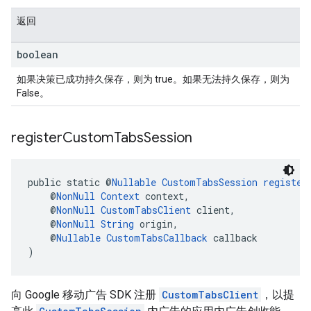
返回
boolean
如果决策已成功持久保存，则为 true。如果无法持久保存，则为
False。
register
Custom
Tabs
Session
public static @
Nullable
CustomTabsSession
register
    @
NonNull
Context
 context,
    @
NonNull
CustomTabsClient
 client,
    @
NonNull
String
 origin,
    @
Nullable
CustomTabsCallback
 callback
)
向 Google 移动广告 SDK 注册
CustomTabsClient
，以提