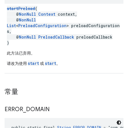
startPreload
(
@
NonNull
Context
context,
@
NonNull
List
<
PreloadConfiguration
> preloadConfiguration
s,
@
NonNull
PreloadCallback
preloadCallback
)
此方法已弃用。
start
start
请改为使用
或
。
常量
ERROR
_
DOMAIN
public static final 
String
ERROR_DOMAIN
 = "com.goo