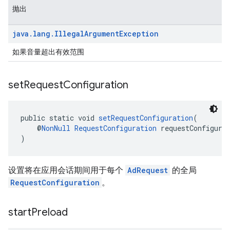
抛出
java
.
lang
.
Illegal
Argument
Exception
如果音量超出有效范围
set
Request
Configuration
public static void 
setRequestConfiguration
(
    @
NonNull
RequestConfiguration
 requestConfigura
)
设置将在应用会话期间用于每个
AdRequest
的全局
RequestConfiguration
。
start
Preload