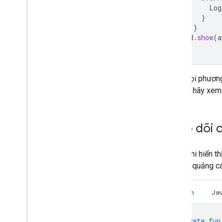
Log
}
}
ad
.
show
(
a
}
Tránh gọi phươn
hiển thị, hãy xe
Theo dõi c
Trước khi hiển t
sự kiện quảng c
Kotlin
Ja
private
fun