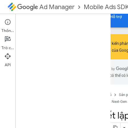
Mobile Ads SD
Ad Manager
Hướng dẫn
Tài liệu tham khảo
Tải xuống
Hỗ trợ
Thông tin
Chia sẻ ý kiến ph
Trò chuyện
đo lường của Goog
Thiết lập GMA Next-Gen SDK
Ghi chú phát hành
API
Ngừng sử dụng và ngừng cung cấp
bằng AI có thể có l
Di chuyển từ SDK Quảng cáo của
Google trên thiết bị di động (Cũ)
Bật quảng cáo thử nghiệm
Trang chủ
Sản 
Sử dụng kỹ năng của tác nhân
GMA Next-Gen 
Chọn một định dạng quảng cáo
Thiết l
Mở ứng dụng
Biểu ngữ