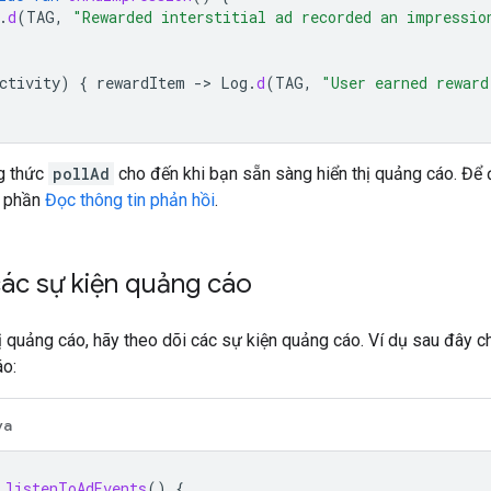
.
d
(
TAG
,
"Rewarded interstitial ad recorded an impressio
ctivity
)
{
rewardItem
-
>
Log
.
d
(
TAG
,
"User earned reward
g thức
pollAd
cho đến khi bạn sẵn sàng hiển thị quảng cáo. Để
m phần
Đọc thông tin phản hồi
.
ác sự kiện quảng cáo
hị quảng cáo, hãy theo dõi các sự kiện quảng cáo. Ví dụ sau đây c
áo:
va
listenToAdEvents
()
{