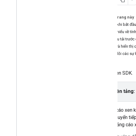
Trung gian
SDK gốc
Trên trang này
Được thưởng
Trước khi bắt đầ
Quảng cáo xen kẽ có tặng thưởng
Tìm hiểu về tín
Thiết lập quảng cáo xen kẽ có tặng
thưởng
Bắt đầu tải trướ
Tải một quảng cáo xen kẽ có tặng
Nhận và hiển thị 
thưởng
Theo dõi các sự 
Tích hợp tính năng dàn xếp
Thiết lập dàn xếp
Next-Gen SDK.
Chọn nguồn quảng cáo
Tích hợp nguồn quảng cáo
Chọn nền tảng:
Khắc phục sự cố về tính năng đặt giá
thầu
Tạo sự kiện tuỳ chỉnh
Quảng cáo xen k
điểm chuyển tiế
Kiểm soát quyền riêng tư
xem quảng cáo x
Chiến lược
Chế độ phân phát quảng cáo