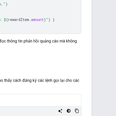
n."
)
: 
${
rewardItem
.
amount
}
"
)
}
 đọc thông tin phản hồi quảng cáo mà không
ho thấy cách đăng ký các lệnh gọi lại cho các