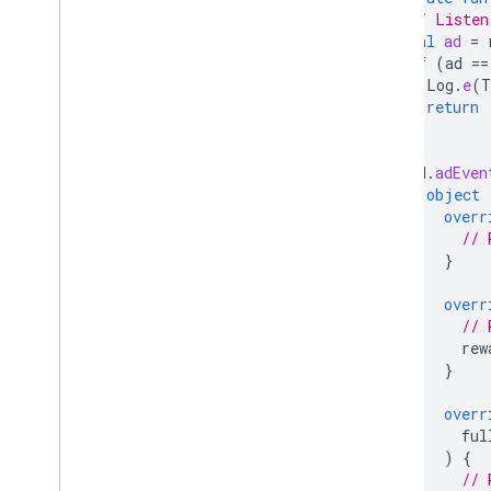
// Listen
val
ad
=
if
(
ad
==
Log
.
e
(
T
return
}
ad
.
adEven
object
overr
// 
}
overr
// 
rew
}
overr
ful
)
{
// 