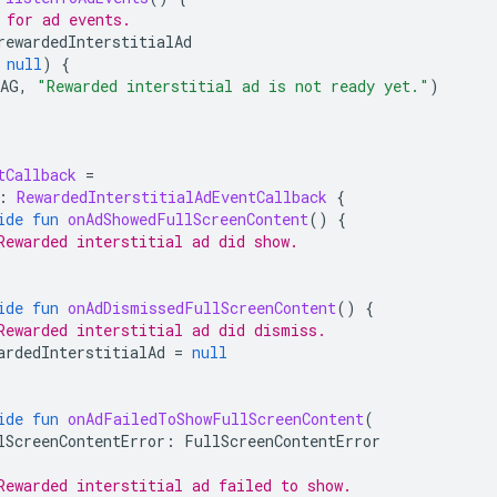
 for ad events.
rewardedInterstitialAd
null
)
{
AG
,
"Rewarded interstitial ad is not ready yet."
)
tCallback
=
:
RewardedInterstitialAdEventCallback
{
ide
fun
onAdShowedFullScreenContent
()
{
Rewarded interstitial ad did show.
ide
fun
onAdDismissedFullScreenContent
()
{
Rewarded interstitial ad did dismiss.
ardedInterstitialAd
=
null
ide
fun
onAdFailedToShowFullScreenContent
(
lScreenContentError
:
FullScreenContentError
Rewarded interstitial ad failed to show.