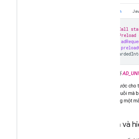
Kotlin
Ja
// Call sta
// Preload 
val
adReque
val
preload
RewardedInt
Thay thế
AD_UNI
Ví dụ trước cho 
dạng chuỗi mà b
cho cùng một mã 
Nhận và hi