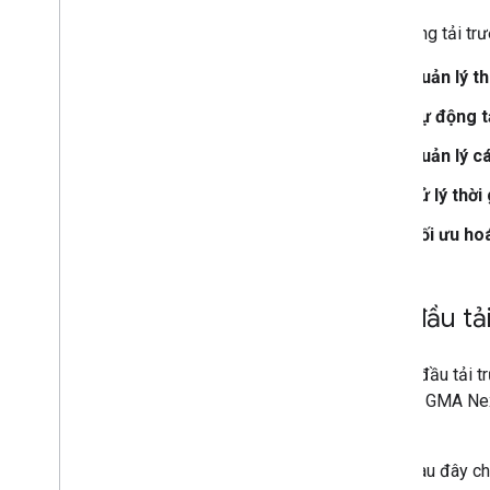
Cài đặt chung
Tính năng tải tr
Doanh thu từ quảng cáo ở cấp lượt hiển
thị
Quản lý t
Kết hợp yêu cầu quảng cáo gốc và
quảng cáo biểu ngữ
Tự động tả
Siêu dữ liệu quảng cáo
Quản lý cá
MRAID
Nhắm mục tiêu
Xử lý thời
Đo lường mở
Tối ưu ho
Trình duyệt trong ứng dụng
Bắt đầu tả
Để bắt đầu tải 
start
,
GMA Ne
trước.
Ví dụ sau đây ch