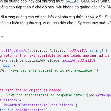
ển thị quảng cáo, hãy gọi phương thức
pollAd
.
GMA Next-Gen 
uảng cáo tiếp theo ở chế độ nền. Nếu không có quảng cáo nào,
GM
đối tượng quảng cáo có sẵn, hãy gọi phương thức
show
để hiển t
các sự kiện tặng thưởng. Ví dụ sau đây cho thấy cách truy xuất và
va
pollAndShowAd
(
activity
:
Activity
,
adUnitId
:
String
)
{
g returns the next available ad and loads another ad in 
RewardedInterstitialAdPreloader
.
pollAd
(
adUnitId
)
null
)
{
TAG
,
"Rewarded interstitial ad is not available."
)
ct with the ad object as needed.
G
,
"Rewarded interstitial ad response info: 
${
ad
.
getResp
tCallback
=
:
RewardedInterstitialAdEventCallback
{
ide
fun
onAdImpression
()
{