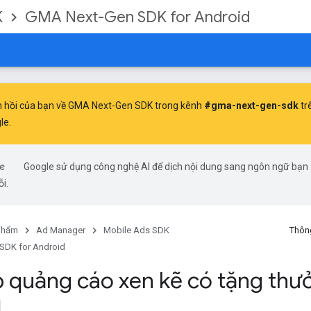
K
GMA Next-Gen SDK for Android
ản hồi của bạn về GMA Next-Gen SDK trong kênh
#gma-next-gen-sdk
tr
le.
Google sử dụng công nghệ AI để dịch nội dung sang ngôn ngữ bạn ư
ỗi.
phẩm
Ad Manager
Mobile Ads SDK
Thông
SDK for Android
ập quảng cáo xen kẽ có tặng thư