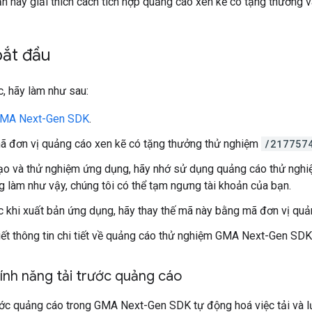
ẫn này giải thích cách tích hợp quảng cáo xen kẽ có tặng thưởng
bắt đầu
c, hãy làm như sau:
MA Next-Gen SDK
.
 đơn vị quảng cáo xen kẽ có tặng thưởng thử nghiệm
/217757
tạo và thử nghiệm ứng dụng, hãy nhớ sử dụng quảng cáo thử nghi
g làm như vậy, chúng tôi có thể tạm ngưng tài khoản của bạn.
c khi xuất bản ứng dụng, hãy thay thế mã này bằng mã đơn vị quả
ết thông tin chi tiết về quảng cáo thử nghiệm
GMA Next-Gen SDK
tính năng tải trước quảng cáo
ước quảng cáo trong
GMA Next-Gen SDK
tự động hoá việc tải và 