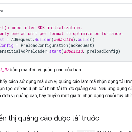
va
rt() once after SDK initialization.
only one ad unit per format to optimize performance.
st
=
AdRequest
.
Builder
(
adUnitId
).
build
()
Config
=
PreloadConfiguration
(
adRequest
)
erstitialAdPreloader
.
start
(
adUnitId
,
preloadConfig
)
T_ID
bằng mã đơn vị quảng cáo của bạn.
thấy cách sử dụng mã đơn vị quảng cáo làm mã nhận dạng tải trướ
ạn tạo để xác định cấu hình tải trước quảng cáo. Nếu ứng dụng c
đơn vị quảng cáo, hãy truyền một giá trị nhận dạng chuỗi tuỳ chỉ
ển thị quảng cáo được tải trước