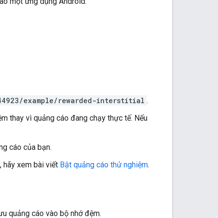
 vào một ứng dụng Android.
44923/example/rewarded-interstitial
.
ệm thay vì quảng cáo đang chạy thực tế. Nếu
ng cáo của bạn.
, hãy xem bài viết
Bật quảng cáo thử nghiệm
.
lưu quảng cáo vào bộ nhớ đệm.