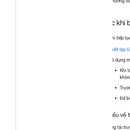
Tài liệu hướng d
Tiết lộ dữ liệu trên Google Play
Chính sách về dữ liệu vị trí chính xác
Luật về quyền riêng tư của các tiểu
Trước khi 
bang ở Hoa Kỳ
Nền tảng thông báo cho người dùng
(UMP)
Trước khi tiếp tụ
Thiết lập
G
Khắc phục sự cố về quảng cáo
Công cụ kiểm tra quảng cáo
Sử dụng mã
Thử nghiệm loại mẫu quảng cáo
Khi 
Lỗi khi tải quảng cáo
khôn
Thông tin phản hồi
Proxy Charles
Trướ
Công cụ xem trước và phân phối mẫu
quảng cáo
Để bi
Tối ưu hoá
Tìm hiểu về 
Quyền truy cập trực tiếp vào Ad
Exchange
Tính năng tải tr
Authorized Sellers for Apps