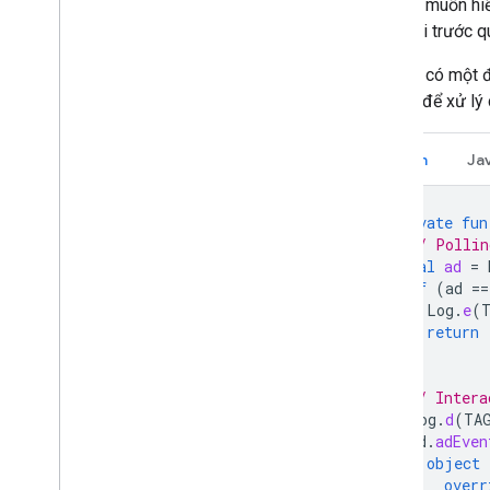
Khi bạn muốn hi
động tải trước q
Khi bạn có một 
thưởng để xử lý 
Kotlin
Ja
private
fun
// Pollin
val
ad
=
if
(
ad
==
Log
.
e
(
return
}
// Intera
Log
.
d
(
TA
ad
.
adEven
object
overr