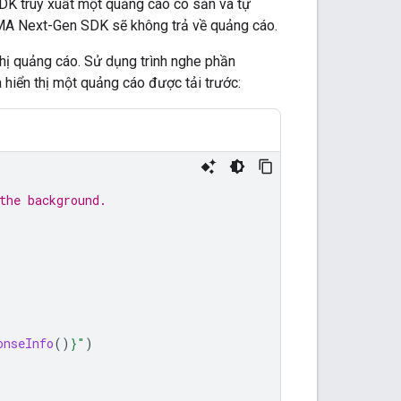
SDK
truy xuất một quảng cáo có sẵn và tự
A Next-Gen SDK
sẽ không trả về quảng cáo.
hị quảng cáo. Sử dụng trình nghe phần
 hiển thị một quảng cáo được tải trước:
the background.
onseInfo
()
}
"
)