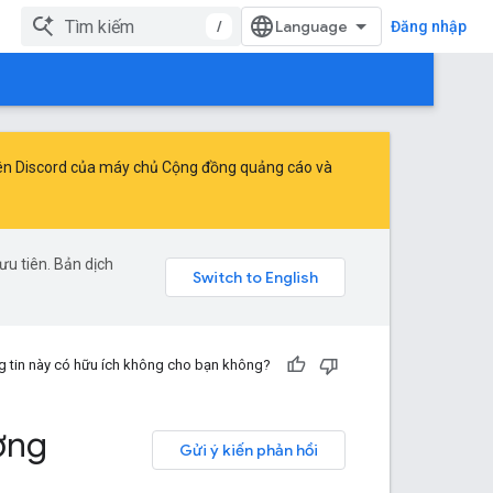
/
Đăng nhập
ên Discord của máy chủ Cộng đồng quảng cáo và
u tiên. Bản dịch
 tin này có hữu ích không cho bạn không?
ởng
Gửi ý kiến phản hồi