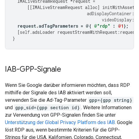
IMALiveStreamRequest
*
request
=
[[
IMALiveStreamRequest
alloc
]
initWithAssetK
adDisplayContainer
:
a
videoDisplay
:
i
request
.
adTagParameters
=
@{
@"rdp"
:
@1
}
;
[
self
.
adsLoader
requestStreamWithRequest
:
request
}
IAB-GPP-Signale
Wenn Sie Google darüber informieren möchten, dass RDP
mithilfe der Signale des IAB aktiviert werden soll,
verwenden Sie die Ad-Tag-Parameter
gpp={gpp string}
und
gpp_sid={gpp section id}
. Weitere Informationen
zur Verwendung von GPP-Signalen finden Sie unter
Unterstützung der Global Privacy Platform des IAB
. Google
löst RDP aus, wenn bestimmte Kriterien für die GPP-
Strings für die USA, Kalifornien, Colorado, Connecticut,