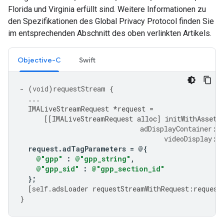
Florida und Virginia erfüllt sind. Weitere Informationen zu
den Spezifikationen des Global Privacy Protocol finden Sie
im entsprechenden Abschnitt des oben verlinkten Artikels.
Objective-C
Swift
-
(
void
)
requestStream
{
...
IMALiveStreamRequest
*
request
=
[[
IMALiveStreamRequest
alloc
]
initWithAssetK
adDisplayContainer
:
a
videoDisplay
:
i
request
.
adTagParameters
=
@{
@"gpp"
:
@"gpp_string"
,
@"gpp_sid"
:
@"gpp_section_id"
}
;
[
self
.
adsLoader
requestStreamWithRequest
:
request
}