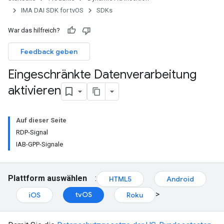
IMA DAI SDK for tvOS
SDKs
War das hilfreich?
Feedback geben
Eingeschränkte Datenverarbeitung
aktivieren
Auf dieser Seite
RDP-Signal
IAB-GPP-Signale
Plattform auswählen
:
HTML5
Android
>
tvOS
iOS
Roku