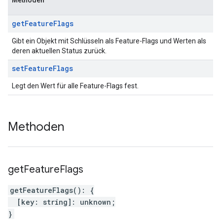
Methoden
get
Feature
Flags
Gibt ein Objekt mit Schlüsseln als Feature-Flags und Werten als
deren aktuellen Status zurück.
set
Feature
Flags
Legt den Wert für alle Feature-Flags fest.
Methoden
get
Feature
Flags
getFeatureFlags
(
)
:
{
[
key
:
string
]
:
unknown
;
}