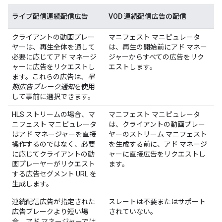
ライブ配信連続配信広告
VOD 連続配信広告の配信
クライアントの動画プレー
マニフェスト マニピュレータ
ヤーは、再生全体を通して
は、再生の開始前にアド マネー
必要に応じてアド マネージ
ジャーからすべての広告をリク
ャーに広告をリクエストし
エストします。
ます。これらの広告は、
早
期広告ブレーク通知
を使用
して事前に選択できます。
HLS ストリームの場合、マ
マニフェスト マニピュレータ
ニフェスト マニピュレータ
は、クライアントの動画プレー
はアド マネージャーを直接
ヤーのストリーム マニフェスト
操作するのではなく、必要
を生成する前に、アド マネージ
に応じてクライアントの動
ャーに直接広告をリクエストし
画プレーヤーがリクエスト
ます。
する広告セグメント URL を
生成します。
連続配信広告が指定された
スレートは不要またはサポート
広告ブレークより短い場
されていない。
合、アド マネージャーでは