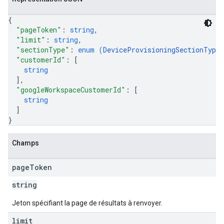
{
"pageToken"
: 
string
,
"limit"
: 
string
,
"sectionType"
: 
enum (
DeviceProvisioningSectionType
"customerId"
: 
[
string
]
,
"googleWorkspaceCustomerId"
: 
[
string
]
}
Champs
page
Token
string
Jeton spécifiant la page de résultats à renvoyer.
limit