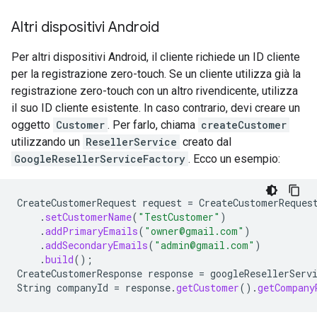
Altri dispositivi Android
Per altri dispositivi Android, il cliente richiede un ID cliente
per la registrazione zero-touch. Se un cliente utilizza già la
registrazione zero-touch con un altro rivendicente, utilizza
il suo ID cliente esistente. In caso contrario, devi creare un
oggetto
Customer
. Per farlo, chiama
createCustomer
utilizzando un
ResellerService
creato dal
GoogleResellerServiceFactory
. Ecco un esempio:
CreateCustomerRequest
request
=
CreateCustomerReques
.
setCustomerName
(
"TestCustomer"
)
.
addPrimaryEmails
(
"owner@gmail.com"
)
.
addSecondaryEmails
(
"admin@gmail.com"
)
.
build
();
CreateCustomerResponse
response
=
googleResellerServ
String
companyId
=
response
.
getCustomer
().
getCompany