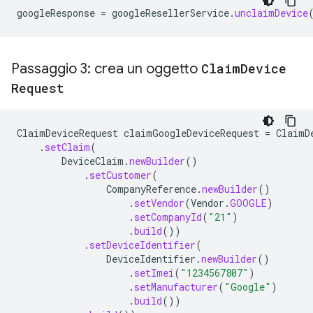
googleResponse
=
googleResellerService
.
unclaimDevice
Passaggio 3: crea un oggetto
Claim
Device
Request
ClaimDeviceRequest
claimGoogleDeviceRequest
=
ClaimD
.
setClaim
(
DeviceClaim
.
newBuilder
()
.
setCustomer
(
CompanyReference
.
newBuilder
()
.
setVendor
(
Vendor
.
GOOGLE
)
.
setCompanyId
(
"21"
)
.
build
())
.
setDeviceIdentifier
(
DeviceIdentifier
.
newBuilder
()
.
setImei
(
"1234567807"
)
.
setManufacturer
(
"Google"
)
.
build
())