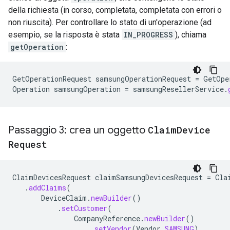
della richiesta (in corso, completata, completata con errori o
non riuscita). Per controllare lo stato di un'operazione (ad
esempio, se la risposta è stata
IN_PROGRESS
), chiama
getOperation
:
GetOperationRequest
samsungOperationRequest
=
GetOpe
Operation
samsungOperation
=
samsungResellerService
.
Passaggio 3: crea un oggetto
Claim
Device
Request
ClaimDevicesRequest
claimSamsungDevicesRequest
=
Cla
.
addClaims
(
DeviceClaim
.
newBuilder
()
.
setCustomer
(
CompanyReference
.
newBuilder
()
.
setVendor
(
Vendor
.
SAMSUNG
)