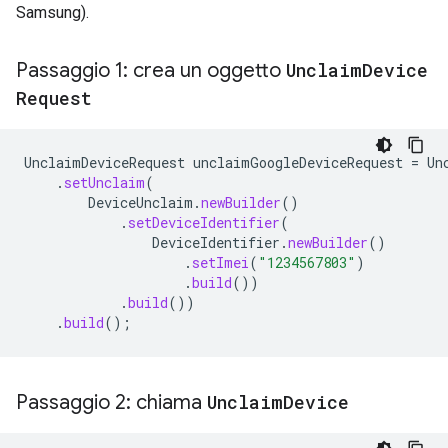
Samsung).
Passaggio 1: crea un oggetto
Unclaim
Device
Request
UnclaimDeviceRequest
unclaimGoogleDeviceRequest
=
Un
.
setUnclaim
(
DeviceUnclaim
.
newBuilder
()
.
setDeviceIdentifier
(
DeviceIdentifier
.
newBuilder
()
.
setImei
(
"1234567803"
)
.
build
())
.
build
())
.
build
();
Passaggio 2: chiama
Unclaim
Device