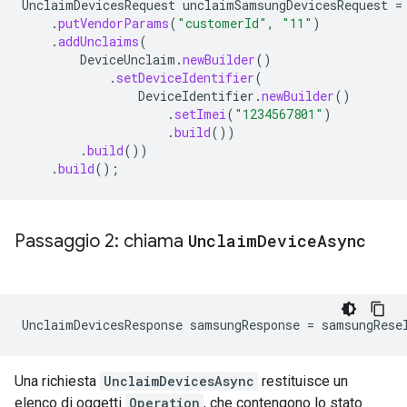
UnclaimDevicesRequest
unclaimSamsungDevicesRequest
=
.
putVendorParams
(
"customerId"
,
"11"
)
.
addUnclaims
(
DeviceUnclaim
.
newBuilder
()
.
setDeviceIdentifier
(
DeviceIdentifier
.
newBuilder
()
.
setImei
(
"1234567801"
)
.
build
())
.
build
())
.
build
();
Passaggio 2: chiama
Unclaim
Device
Async
UnclaimDevicesResponse
samsungResponse
=
samsungRese
Una richiesta
UnclaimDevicesAsync
restituisce un
elenco di oggetti
Operation
, che contengono lo stato