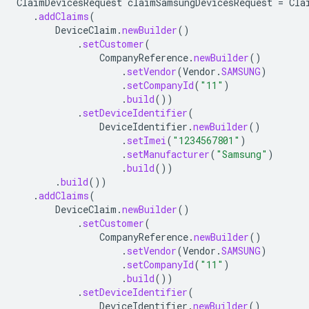
ClaimDevicesRequest
claimSamsungDevicesRequest
=
Cla
.
addClaims
(
DeviceClaim
.
newBuilder
()
.
setCustomer
(
CompanyReference
.
newBuilder
()
.
setVendor
(
Vendor
.
SAMSUNG
)
.
setCompanyId
(
"11"
)
.
build
())
.
setDeviceIdentifier
(
DeviceIdentifier
.
newBuilder
()
.
setImei
(
"1234567801"
)
.
setManufacturer
(
"Samsung"
)
.
build
())
.
build
())
.
addClaims
(
DeviceClaim
.
newBuilder
()
.
setCustomer
(
CompanyReference
.
newBuilder
()
.
setVendor
(
Vendor
.
SAMSUNG
)
.
setCompanyId
(
"11"
)
.
build
())
.
setDeviceIdentifier
(
DeviceIdentifier
.
newBuilder
()