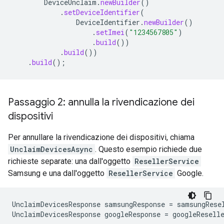
DeviceUnclaim
.
newBuilder
()
.
setDeviceIdentifier
(
DeviceIdentifier
.
newBuilder
()
.
setImei
(
"1234567805"
)
.
build
())
.
build
())
.
build
();
Passaggio 2: annulla la rivendicazione dei
dispositivi
Per annullare la rivendicazione dei dispositivi, chiama
UnclaimDevicesAsync
. Questo esempio richiede due
richieste separate: una dall'oggetto
ResellerService
Samsung e una dall'oggetto
ResellerService
Google.
UnclaimDevicesResponse
samsungResponse
=
samsungRese
UnclaimDevicesResponse
googleResponse
=
googleResell