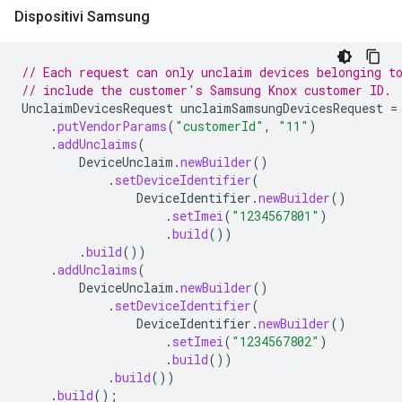
Dispositivi Samsung
// Each request can only unclaim devices belonging t
// include the customer's Samsung Knox customer ID.
UnclaimDevicesRequest
unclaimSamsungDevicesRequest
=
.
putVendorParams
(
"customerId"
,
"11"
)
.
addUnclaims
(
DeviceUnclaim
.
newBuilder
()
.
setDeviceIdentifier
(
DeviceIdentifier
.
newBuilder
()
.
setImei
(
"1234567801"
)
.
build
())
.
build
())
.
addUnclaims
(
DeviceUnclaim
.
newBuilder
()
.
setDeviceIdentifier
(
DeviceIdentifier
.
newBuilder
()
.
setImei
(
"1234567802"
)
.
build
())
.
build
())
.
build
();