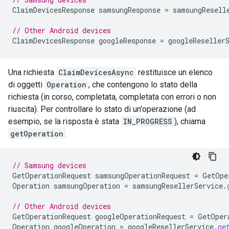
ClaimDevicesResponse
samsungResponse
=
samsungResell
// Other Android devices
ClaimDevicesResponse
googleResponse
=
googleReseller
Una richiesta
ClaimDevicesAsync
restituisce un elenco
di oggetti
Operation
, che contengono lo stato della
richiesta (in corso, completata, completata con errori o non
riuscita). Per controllare lo stato di un'operazione (ad
esempio, se la risposta è stata
IN_PROGRESS
), chiama
getOperation
.
// Samsung devices
GetOperationRequest
samsungOperationRequest
=
GetOpe
Operation
samsungOperation
=
samsungResellerService
.
// Other Android devices
GetOperationRequest
googleOperationRequest
=
GetOper
Operation
googleOperation
=
googleResellerService
.
ge