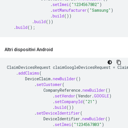
.
setImei
(
"1234567802"
)
.
setManufacturer
(
"Samsung"
)
.
build
())
.
build
())
.
build
();
Altri dispositivi Android
ClaimDevicesRequest
claimGoogleDevicesRequest
=
Clai
.
addClaims
(
DeviceClaim
.
newBuilder
()
.
setCustomer
(
CompanyReference
.
newBuilder
()
.
setVendor
(
Vendor
.
GOOGLE
)
.
setCompanyId
(
"21"
)
.
build
())
.
setDeviceIdentifier
(
DeviceIdentifier
.
newBuilder
()
.
setImei
(
"1234567803"
)