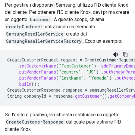
Per gestire i dispositivi Samsung, utilizza l'ID cliente Knox
del cliente. Per ottenere l'ID cliente Knox, devi prima creare
un oggetto
Customer
. A questo scopo, chiama
createCustomer
utilizzando un elemento
SamsungResellerService
creato dal
SamsungResellerServiceFactory
. Ecco un esempio:
CreateCustomerRequest
request
=
CreateCustomerReques
.
setCustomerName
(
"TestCustomer"
)
.
addPrimaryEma
.
putVendorParams
(
"country"
,
"US"
)
.
putVendorPar
.
putVendorParams
(
"lastName"
,
"Yamada"
)
.
putVend
.
build
();
CreateCustomerResponse
response
=
samsungResellerSer
String
companyId
=
response
.
getCustomer
().
getCompany
Se l'esito è positivo, la richiesta restituisce un oggetto
CreateCustomerResponse
dal quale puoi estrarre l'ID
cliente Knox.