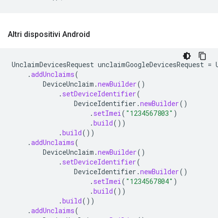
Altri dispositivi Android
UnclaimDevicesRequest
unclaimGoogleDevicesRequest
=
.
addUnclaims
(
DeviceUnclaim
.
newBuilder
()
.
setDeviceIdentifier
(
DeviceIdentifier
.
newBuilder
()
.
setImei
(
"1234567803"
)
.
build
())
.
build
())
.
addUnclaims
(
DeviceUnclaim
.
newBuilder
()
.
setDeviceIdentifier
(
DeviceIdentifier
.
newBuilder
()
.
setImei
(
"1234567804"
)
.
build
())
.
build
())
.
addUnclaims
(