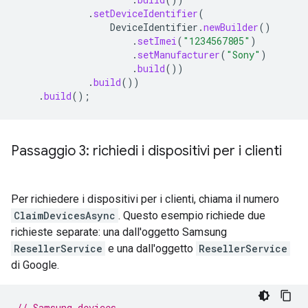
.
setDeviceIdentifier
(
DeviceIdentifier
.
newBuilder
()
.
setImei
(
"1234567805"
)
.
setManufacturer
(
"Sony"
)
.
build
())
.
build
())
.
build
();
Passaggio 3: richiedi i dispositivi per i clienti
Per richiedere i dispositivi per i clienti, chiama il numero
ClaimDevicesAsync
. Questo esempio richiede due
richieste separate: una dall'oggetto Samsung
ResellerService
e una dall'oggetto
ResellerService
di Google.
// Samsung devices