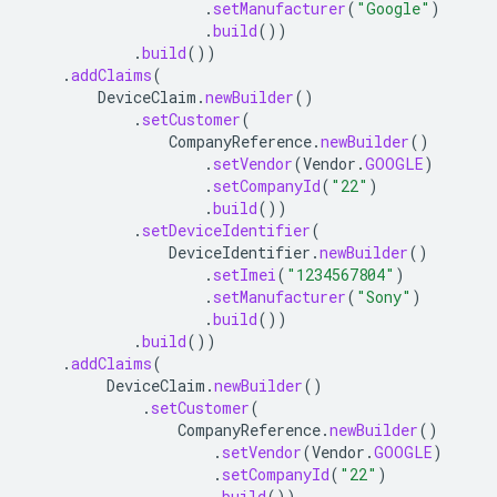
.
setManufacturer
(
"Google"
)
.
build
())
.
build
())
.
addClaims
(
DeviceClaim
.
newBuilder
()
.
setCustomer
(
CompanyReference
.
newBuilder
()
.
setVendor
(
Vendor
.
GOOGLE
)
.
setCompanyId
(
"22"
)
.
build
())
.
setDeviceIdentifier
(
DeviceIdentifier
.
newBuilder
()
.
setImei
(
"1234567804"
)
.
setManufacturer
(
"Sony"
)
.
build
())
.
build
())
.
addClaims
(
DeviceClaim
.
newBuilder
()
.
setCustomer
(
CompanyReference
.
newBuilder
()
.
setVendor
(
Vendor
.
GOOGLE
)
.
setCompanyId
(
"22"
)
.
build
())