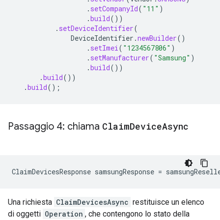
.
setCompanyId
(
"11"
)
.
build
())
.
setDeviceIdentifier
(
DeviceIdentifier
.
newBuilder
()
.
setImei
(
"1234567806"
)
.
setManufacturer
(
"Samsung"
)
.
build
())
.
build
())
.
build
();
Passaggio 4: chiama
Claim
Device
Async
ClaimDevicesResponse
samsungResponse
=
samsungResell
Una richiesta
ClaimDevicesAsync
restituisce un elenco
di oggetti
Operation
, che contengono lo stato della