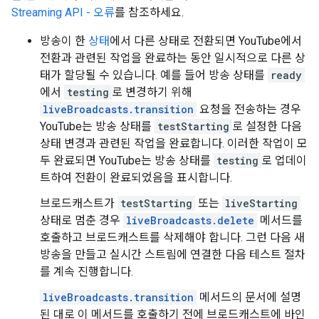
Streaming API - 오류
를 참조하세요.
방송이 한
상태
에서 다른 상태로 전환되면 YouTube에서
전환과 관련된 작업을 완료하는 동안 일시적으로 다른 상
태가 할당될 수 있습니다. 예를 들어 방송 상태를
ready
에서
testing
로 변경하기 위해
liveBroadcasts.transition
요청을 전송하는 경우
YouTube는 방송 상태를
testStarting
로 설정한 다음
상태 변경과 관련된 작업을 완료합니다. 이러한 작업이 모
두 완료되면 YouTube는 방송 상태를
testing
로 업데이
트하여 전환이 완료되었음을 표시합니다.
브로드캐스트가
testStarting
또는
liveStarting
상태로 멈춘 경우
liveBroadcasts.delete
메서드를
호출하고 브로드캐스트를 삭제해야 합니다. 그런 다음 새
방송을 만들고 실시간 스트림에 연결한 다음 테스트 절차
를 계속 진행합니다.
liveBroadcasts.transition
메서드의 문서에 설명
된 대로 이 메서드를 호출하기 전에 브로드캐스트에 바인