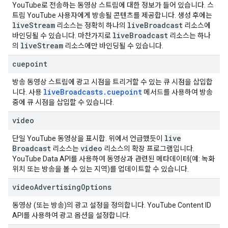
YouTube로 전송하는 동영상 스트림에 대한 정보가 들어 있습니다. 스
트림 YouTube 사용자에게 방송될 콘텐츠를 제공합니다. 생성 후에는
live
Stream
live
Broadcast
리소스는 정확히 하나의
리소스에
live
Broadcast
바인딩될 수 있습니다. 마찬가지로
리소스는 하나
live
Stream
의
리소스에만 바인딩될 수 있습니다.
cuepoint
방송 동영상 스트림에 광고 시점을 트리거할 수 있는 큐 시점을 삽입합
live
Broadcasts
.
cuepoint
니다. 사용
메서드를 사용하여 방송
중에 큐 시점을 삽입할 수 있습니다.
video
live
단일 YouTube 동영상을 표시합. 위에서 언급했듯이
Broadcast
video
리소스는
리소스의 확장 프로그램입니다.
YouTube Data API를 사용하여 동영상과 관련된 메타데이터(예: 녹화
위치 또는 방송을 볼 수 있는 지역)를 업데이트할 수 있습니다.
video
Advertising
Options
동영상 (또는 방송)의 광고 설정을 정의합니다.
YouTube Content ID
API
를 사용하여 광고 옵션을 설정합니다.