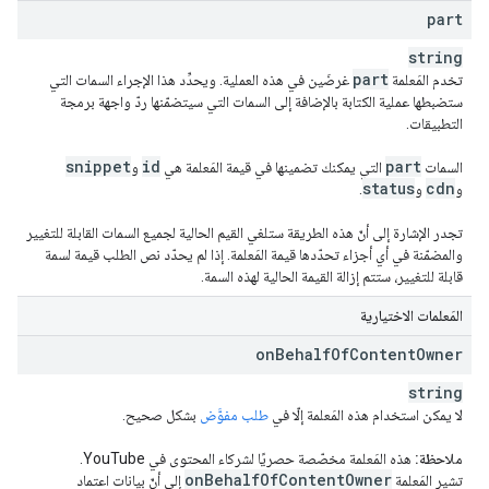
part
string
part
تخدم المَعلمة
غرضَين في هذه العملية. ويحدِّد هذا الإجراء السمات التي
ستضبطها عملية الكتابة بالإضافة إلى السمات التي سيتضمّنها ردّ واجهة برمجة
التطبيقات.
snippet
id
part
السمات
التي يمكنك تضمينها في قيمة المَعلمة هي
و
status
cdn
و
و
.
تجدر الإشارة إلى أنّ هذه الطريقة ستلغي القيم الحالية لجميع السمات القابلة للتغيير
والمضمّنة في أي أجزاء تحدّدها قيمة المَعلمة. إذا لم يحدّد نص الطلب قيمة لسمة
قابلة للتغيير، ستتم إزالة القيمة الحالية لهذه السمة.
المَعلمات الاختيارية
on
Behalf
Of
Content
Owner
string
لا يمكن استخدام هذه المَعلمة إلّا في
طلب مفوَّض
بشكل صحيح.
ملاحظة:
هذه المَعلمة مخصّصة حصريًا لشركاء المحتوى في YouTube.
on
Behalf
Of
Content
Owner
تشير المَعلمة
إلى أنّ بيانات اعتماد