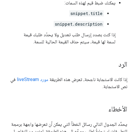
يمكنك ضبط قيم لهذه السمات:
snippet.title
snippet.description
إذا كنت بصدد إرسال طلب تعديل ولا يحدّد طلبك قيمة
لسمة لها قيمة، سيتم حذف القيمة الحالية للسمة.
الرد
إذا كانت الاستجابة ناجحة، تعرض هذه الطريقة
مورد liveStream
في
نص الاستجابة.
الأخطاء
يحدِّد الجدول التالي رسائل الخطأ التي يمكن أن تعرِضها واجهة برمجة
التطبيقات استجابةً لطلب موجَّه إلى هذه الطريقة. لمزيد من التفاصيل،