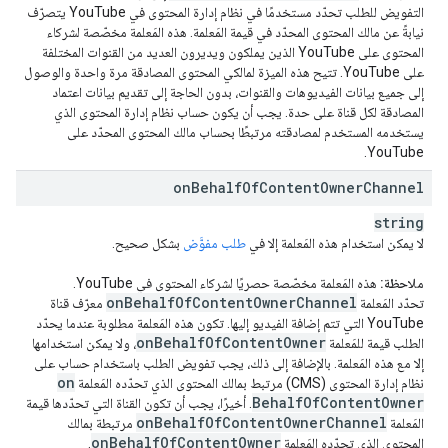
التفويض للطلب تحدّد مستخدمًا في نظام إدارة المحتوى في YouTube يتصرّف
نيابةً عن مالك المحتوى المحدّد في قيمة المَعلمة. هذه المَعلمة مخصّصة لشركاء
المحتوى على YouTube الذين يملكون ويديرون العديد من القنوات المختلفة
على YouTube. تتيح هذه الميزة لمالكي المحتوى المصادقة مرة واحدة والوصول
إلى جميع بيانات الفيديوهات والقنوات، بدون الحاجة إلى تقديم بيانات اعتماد
المصادقة لكل قناة على حدة. يجب أن يكون حساب نظام إدارة المحتوى الذي
يستخدمه المستخدم لمصادقته مرتبطًا بحساب مالك المحتوى المحدّد على
YouTube.
on
Behalf
Of
Content
Owner
Channel
string
لا يمكن استخدام هذه المَعلمة إلا في
طلب مفوَّض
بشكل صحيح.
ملاحظة:
هذه المَعلمة مخصّصة حصريًا لشركاء المحتوى في YouTube.
on
Behalf
Of
Content
Owner
Channel
تحدّد المَعلمة
معرّف قناة
YouTube التي تتم إضافة الفيديو إليها. تكون هذه المَعلمة مطلوبة عندما يحدّد
on
Behalf
Of
Content
Owner
الطلب قيمة للمَعلمة
، ولا يمكن استخدامها
إلا مع هذه المَعلمة. بالإضافة إلى ذلك، يجب تفويض الطلب باستخدام حساب على
on
نظام إدارة المحتوى (CMS) مرتبط بمالك المحتوى الذي تحدّده المَعلمة
Behalf
Of
Content
Owner
. أخيرًا، يجب أن تكون القناة التي تحدّدها قيمة
on
Behalf
Of
Content
Owner
Channel
المَعلمة
مرتبطة بمالك
on
Behalf
Of
Content
Owner
المحتوى الذي تحدّده المَعلمة
.