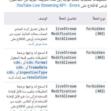
يُرجى الاطّلاع على
YouTube Live Streaming API - Errors
.
نوع الخطأ
تفاصيل الخطأ
الوصف
live
Stream
forbidden
لا يمكن تعديل البث المباشر
Modification
(403)
المحدّد بحالته الحالية. لمزيد من
Not
Allowed
المعلومات، يُرجى الاطّلاع على
مدة عرض البث
.
live
Stream
forbidden
لا تسمح لك واجهة برمجة
Modification
(403)
التطبيقات بتغيير قيمة الحقول
cdn
.
cdn
.
format
Not
Allowed
أو
cdn
.
frame
Rate
أو
cdn
.
ingestion
Type
أو
resolution
بعد إنشاء البث.
live
Stream
forbidden
لا تسمح لك واجهة برمجة
Modification
(403)
التطبيقات بتغيير بث قابل لإعادة
Not
Allowed
الاستخدام إلى بث غير قابل لإعادة
الاستخدام أو العكس. لمزيد من
المعلومات، يُرجى الاطّلاع على