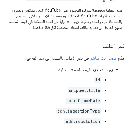
هذه المَعلمة مخصّصة لشركاء المحتوى على YouTube الذين يملكون ويديرون
العديد من قنوات YouTube المختلفة. ويسمح هذا الإجراء لمالكي المحتوى
بالمصادقة مرة واحدة وتنفيذ الإجراءات نيابةً عن القناة المحدّدة في قيمة المَعلمة،
بدون الحاجة إلى تقديم بيانات اعتماد المصادقة لكل قناة منفصلة.
نص الطلب
قدِّم
مصدر بث مباشر
في نص الطلب. بالنسبة إلى هذا المرجع:
يجب تحديد قيمة للسمات التالية:
id
snippet.title
cdn.frameRate
cdn.ingestionType
cdn.resolution