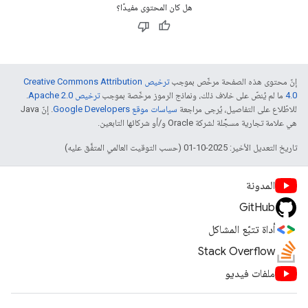
هل كان المحتوى مفيدًا؟
إنّ محتوى هذه الصفحة مرخّص بموجب
ترخيص Creative Commons Attribution
4.0‏
ما لم يُنصّ على خلاف ذلك، ونماذج الرموز مرخّصة بموجب
ترخيص Apache 2.0‏
.
للاطّلاع على التفاصيل، يُرجى مراجعة
سياسات موقع Google Developers‏
. إنّ Java
هي علامة تجارية مسجَّلة لشركة Oracle و/أو شركائها التابعين.
تاريخ التعديل الأخير: 2025-10-01 (حسب التوقيت العالمي المتفَّق عليه)
المدونة
GitHub
أداة تتبّع المشاكل
Stack Overflow
ملفات فيديو