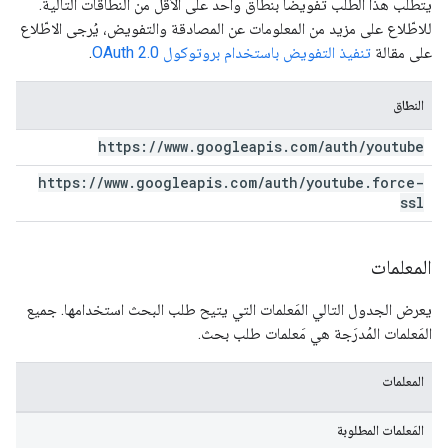
يتطلب هذا الطلب تفويضًا بنطاق واحد على الأقل من النطاقات التالية.
للاطّلاع على مزيد من المعلومات عن المصادقة والتفويض، يُرجى الاطّلاع
على مقالة
تنفيذ التفويض باستخدام بروتوكول OAuth 2.0
.
النطاق
https:
/
/
www
.
googleapis
.
com
/
auth
/
youtube
https:
/
/
www
.
googleapis
.
com
/
auth
/
youtube
.
force-
ssl
المعلمات
يعرض الجدول التالي المَعلمات التي يتيح طلب البحث استخدامها. جميع
المَعلمات المُدرَجة هي مَعلمات طلب بحث.
المعلمات
المَعلمات المطلوبة