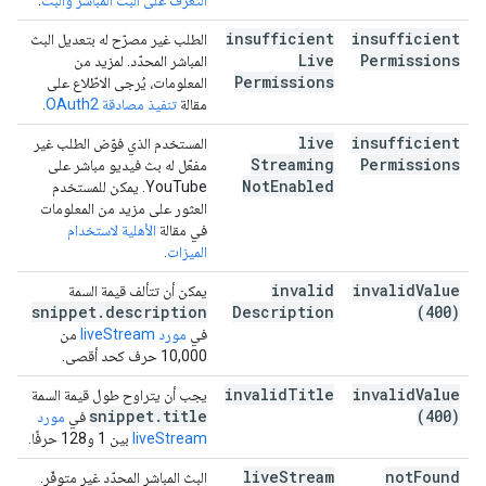
التعرّف على البث المباشر والبث
.
insufficient
insufficient
الطلب غير مصرّح له بتعديل البث
Live
Permissions
المباشر المحدّد. لمزيد من
Permissions
المعلومات، يُرجى الاطّلاع على
مقالة
تنفيذ مصادقة OAuth2
.
live
insufficient
المستخدم الذي فوّض الطلب غير
Streaming
Permissions
مفعّل له بث فيديو مباشر على
Not
Enabled
YouTube. يمكن للمستخدم
العثور على مزيد من المعلومات
في مقالة
الأهلية لاستخدام
الميزات
.
invalid
invalid
Value
يمكن أن تتألف قيمة السمة
snippet
.
description
Description
(400)
في
مورد liveStream
من
10,000 حرف كحد أقصى.
invalid
Title
invalid
Value
يجب أن يتراوح طول قيمة السمة
snippet
.
title
(400)
في
مورد
liveStream
بين 1 و128 حرفًا.
live
Stream
not
Found
البث المباشر المحدّد غير متوفّر.