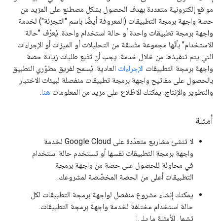
مواقع إلكترونية متعددة بهدف الحصول بشكل مصطنع على المزيد من
حصة واجهة برمجة التطبيقات (المعروفة أيضًا باسم "التجزئة") لخدمة
واجهة برمجة تطبيقات واحدة أو حالة استخدام واحدة. يُعرَّف "حالة
الاستخدام" بأنّها مجموعة متّسقة من التحليلات أو الميزات أو الإجراءات
التي يتم تنفيذها من خلال خدمة. يجب أن تتّبع طلبات زيادة حصة
واجهة برمجة التطبيقات
الإجراءات
العادية. يُسمح لفريق مطوّري التطبيق
بالحصول على مفاتيح واجهة برمجة تطبيقات منفصلة لبيئات الاختبار
والتطوير والإنتاج. يمكنك الاطّلاع على مزيد من المعلومات
هنا
.
أمثلة
لا تنشئ مشاريع متعدّدة على Google Cloud لخدمة
واجهة برمجة التطبيقات نفسها أو تستخدم حالة استخدام
في محاولة للحصول على حصة من واجهة برمجة
التطبيقات أعلى من الحصة المخصّصة لمشروعك.
يمكنك إنشاء مشروع منفصل لواجهة برمجة التطبيقات لكل
حالة استخدام مختلفة لخدمة واجهة برمجة التطبيقات.
تشمل الأمثلة ما يلي: