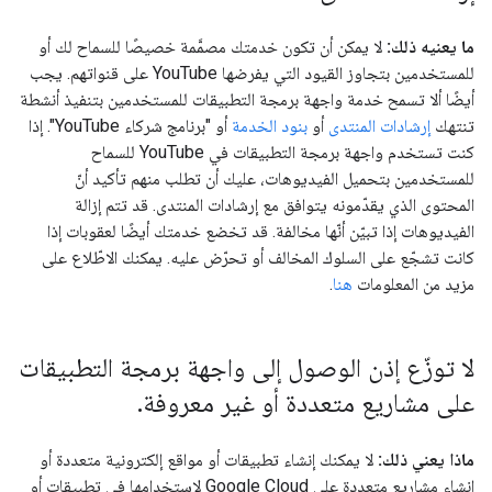
ما يعنيه ذلك:
لا يمكن أن تكون خدمتك مصمَّمة خصيصًا للسماح لك أو
للمستخدمين بتجاوز القيود التي يفرضها YouTube على قنواتهم. يجب
أيضًا ألا تسمح خدمة واجهة برمجة التطبيقات للمستخدمين بتنفيذ أنشطة
تنتهك
إرشادات المنتدى
أو
بنود الخدمة
أو "برنامج شركاء YouTube". إذا
كنت تستخدم واجهة برمجة التطبيقات في YouTube للسماح
للمستخدمين بتحميل الفيديوهات، عليك أن تطلب منهم تأكيد أنّ
المحتوى الذي يقدّمونه يتوافق مع إرشادات المنتدى. قد تتم إزالة
الفيديوهات إذا تبيّن أنّها مخالفة. قد تخضع خدمتك أيضًا لعقوبات إذا
كانت تشجّع على السلوك المخالف أو تحرّض عليه. يمكنك الاطّلاع على
مزيد من المعلومات
هنا
.
لا توزّع إذن الوصول إلى واجهة برمجة التطبيقات
على مشاريع متعددة أو غير معروفة
.
ماذا يعني ذلك:
لا يمكنك إنشاء تطبيقات أو مواقع إلكترونية متعددة أو
إنشاء مشاريع متعددة على Google Cloud لاستخدامها في تطبيقات أو