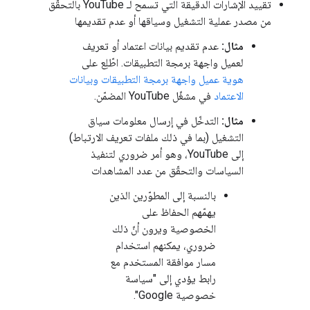
تقييد الإشارات الدقيقة التي تسمح لـ YouTube بالتحقّق
من مصدر عملية التشغيل وسياقها أو عدم تقديمها
مثال:
عدم تقديم بيانات اعتماد أو تعريف
لعميل واجهة برمجة التطبيقات. اطّلِع على
هوية عميل واجهة برمجة التطبيقات وبيانات
الاعتماد
في مشغّل YouTube المضمّن.
مثال:
التدخّل في إرسال معلومات سياق
التشغيل (بما في ذلك ملفات تعريف الارتباط)
إلى YouTube، وهو أمر ضروري لتنفيذ
السياسات والتحقّق من عدد المشاهدات
بالنسبة إلى المطوّرين الذين
يهمّهم الحفاظ على
الخصوصية ويرون أنّ ذلك
ضروري، يمكنهم استخدام
مسار موافقة المستخدم مع
رابط يؤدي إلى "سياسة
خصوصية Google".