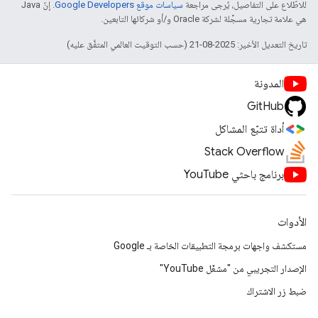
للاطّلاع على التفاصيل، يُرجى مراجعة
سياسات موقع Google Developers‏
. إنّ Java
هي علامة تجارية مسجَّلة لشركة Oracle و/أو شركائها التابعين.
تاريخ التعديل الأخير: 2025-08-21 (حسب التوقيت العالمي المتفَّق عليه)
المدونة
GitHub
أداة تتبّع المشاكل
Stack Overflow
برنامج باحثي YouTube
الأدوات
مستكشف واجهات برمجة التطبيقات الخاصة بـ Google
الإصدار التجريبي من "مشغّل YouTube"
ضبط زر الاشتراك