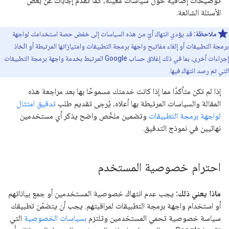
توضيحات إضافية حول سياسات معيّنة، كما تقدّم إجابات عن بعض
الأسئلة الشائعة.
ملاحظة:
قد يؤدي انتهاك أيّ من هذه السياسات إلى خفض حصة استخدامك لواجهة
برمجة التطبيقات أو إلغاء مفاتيح واجهة برمجة التطبيقات وامتيازاتها المرتبطة أو اتّخاذ
إجراءات أخرى، بما في ذلك إغلاق حساب Google المرتبط بخدمة واجهة برمجة التطبيقات
التي تم رصد انتهاك فيها.
إذا لم تكن متأكدًا مما إذا كانت خدمتك مسموحًا بها بعد مراجعة هذه
المقالة والسياسات المرتبطة بها أعلاه، يُرجى تقديم طلب
تدقيق امتثال
لواجهة برمجة التطبيقات
وتضمين ملخّص واضح يذكر أي مستخدمين
نهائيين في نموذج التدقيق.
احترام خصوصية المستخدم
ماذا يعني ذلك:
يجب عدم انتهاك خصوصية المستخدمين أو جمع بياناتهم
أو استخدام واجهة برمجة التطبيقات لمراقبتهم. يجب أن يتضمّن تطبيقك
سياسة خصوصية تحمي المستخدمين وتلتزم
بسياسات الخصوصية
التي