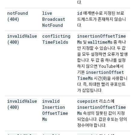
다.
not
Found
live
id
매개변수로 지정된 브로
(404)
Broadcast
드캐스트가 존재하지 않습니
Not
Found
다.
invalid
Value
conflicting
insertion
Offset
Time
(400)
Time
Fields
Ms
walltime
Ms
및
중 하나
만 지정할 수 있습니다. 두 값
을 모두 설정하면 오류가 발생
합니다. 두 값 중 하나를 설정
하지 않으면 YouTube에서
insertion
Offset
기본
Time
Ms
0
시간(
)을 사용합니
다. 즉, 최대한 빨리 큐포인트
가 삽입됩니다.
invalid
Value
invalid
cuepoint
리소스에
(400)
Insertion
insertion
Offset
Time
Offset
Time
Ms
속성의 잘못된 값이 지정
Ms
0
되었습니다. 값은
또는 양의
정수여야 합니다.