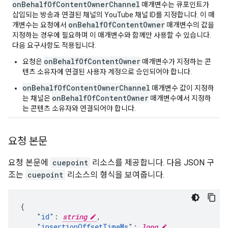
on
Behalf
Of
Content
Owner
Channel
매개변수는 큐포인트가
삽입되는 방송과 연결된 채널의 YouTube 채널 ID를 지정합니다. 이 매
on
Behalf
Of
Content
Owner
개변수는 요청에서
매개변수의 값을
지정하는 경우에 필요하며 이 매개변수와 함께만 사용할 수 있습니다.
다음 요구사항도 적용됩니다.
onBehalfOfContentOwner
요청은
매개변수가 지정하는 콘
텐츠 소유자에 연결된 사용자 계정으로 승인되어야 합니다.
onBehalfOfContentOwnerChannel
매개변수 값이 지정하
onBehalfOfContentOwner
는 채널은
매개변수에서 지정하
는 콘텐츠 소유자와 연결되어야 합니다.
요청 본문
요청 본문에
cuepoint
리소스를 제공합니다. 다음 JSON 구
조는
cuepoint
리소스의 형식을 보여줍니다.
{

    "
id
": 
string
,

    "
insertionOffsetTimeMs
": 
long
,
