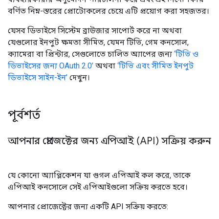
বর্ণিত নিম্ন-স্তরের প্রোটোকলের চেয়ে এটি প্রয়োগ করা সহজতর।
যেসব ডিভাইসে সিস্টেম ব্রাউজার সাপোর্ট করে না অথবা
যেগুলোর ইনপুট ক্ষমতা সীমিত, যেমন টিভি, গেম কনসোল,
ক্যামেরা বা প্রিন্টার, সেগুলোতে চালিত অ্যাপের জন্য
‘টিভি ও
ডিভাইসের জন্য OAuth 2.0’
অথবা
‘টিভি এবং সীমিত ইনপুট
ডিভাইসে সাইন-ইন’
দেখুন।
পূর্বশর্ত
আপনার প্রোজেক্টের জন্য এপিআই (API) সক্রিয় করুন
যে কোনো অ্যাপ্লিকেশন যা গুগল এপিআই কল করে, তাকে
এপিআই কনসোলে সেই এপিআইগুলো সক্রিয় করতে হবে।
আপনার প্রোজেক্টের জন্য একটি API সক্রিয় করতে: