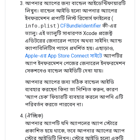
আপনার অ্যাপের জন্য বান্ডেল আইডেন্টিফায়ারটি
লিখুন। বান্ডেল আইডি হলো আপনার অ্যাপের
ইনফরমেশন প্রপার্টি লিস্ট রিসোর্স ফাইলের (
info.plist
)
CFBundleIdentifier
কী-এর
ভ্যালু। এই ভ্যালুটি সাধারণত Xcode প্রজেক্ট
এডিটরের জেনারেল প্যানে অথবা সাইনিং অ্যান্ড
ক্যাপাবিলিটিস প্যানে প্রদর্শিত হয়। এছাড়াও,
Apple-এর App Store Connect সাইটে
অ্যাপটির
অ্যাপ ইনফরমেশন পেজের জেনারেল ইনফরমেশন
সেকশনেও বান্ডেল আইডিটি দেখা যায়।
আপনার অ্যাপের জন্য সঠিক বান্ডেল আইডি
ব্যবহার করছেন কিনা তা নিশ্চিত করুন, কারণ
'অ্যাপ চেক' ফিচারটি ব্যবহার করলে আপনি এটি
পরিবর্তন করতে পারবেন না।
(ঐচ্ছিক)
আপনার অ্যাপটি যদি অ্যাপলের অ্যাপ স্টোরে
প্রকাশিত হয়ে থাকে, তবে আপনার অ্যাপের অ্যাপ
স্টোর আইডিটি লিখুন। স্টোর আইডি হলো একটি