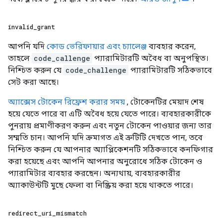
invalid
_
grant
আপনি যদি
কোড ভেরিফায়ার এবং চ্যালেঞ্জ
ব্যবহার করেন,
তাহলে
code_callenge
প্যারামিটারটি অবৈধ বা অনুপস্থিত।
নিশ্চিত করুন যে
code_challenge
প্যারামিটারটি সঠিকভাবে
সেট করা আছে।
অ্যাক্সেস টোকেন রিফ্রেশ করার সময়
, টোকেনটির মেয়াদ শেষ
হয়ে যেতে পারে বা এটি অবৈধ হয়ে যেতে পারে। ব্যবহারকারীকে
পুনরায় প্রমাণীকরণ করুন এবং নতুন টোকেন পাওয়ার জন্য তার
সম্মতি চান। আপনি যদি ক্রমাগত এই ত্রুটিটি দেখতে পান, তবে
নিশ্চিত করুন যে আপনার অ্যাপ্লিকেশনটি সঠিকভাবে কনফিগার
করা হয়েছে এবং আপনি আপনার অনুরোধে সঠিক টোকেন ও
প্যারামিটার ব্যবহার করছেন। অন্যথায়, ব্যবহারকারীর
অ্যাকাউন্টটি মুছে ফেলা বা নিষ্ক্রিয় করা হয়ে থাকতে পারে।
redirect
_
uri
_
mismatch