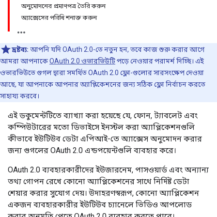
অনুমোদনের প্রমাণপত্র তৈরি করুন
অ্যাক্সেসের পরিধি শনাক্ত করুন
দ্রষ্টব্য:
আপনি যদি OAuth 2.0-তে নতুন হন, তবে কাজ শুরু করার আগে
আমরা আপনাকে
OAuth 2.0 ওভারভিউটি
পড়ে নেওয়ার পরামর্শ দিচ্ছি। এই
ওভারভিউতে গুগল দ্বারা সমর্থিত OAuth 2.0 ফ্লো-গুলোর সারসংক্ষেপ দেওয়া
আছে, যা আপনাকে আপনার অ্যাপ্লিকেশনের জন্য সঠিক ফ্লো নির্বাচন করতে
সাহায্য করবে।
এই ডকুমেন্টটিতে ব্যাখ্যা করা হয়েছে যে, ফোন, ট্যাবলেট এবং
কম্পিউটারের মতো ডিভাইসে ইনস্টল করা অ্যাপ্লিকেশনগুলি
কীভাবে ইউটিউব ডেটা এপিআই-তে অ্যাক্সেস অনুমোদন করার
জন্য গুগলের OAuth 2.0 এন্ডপয়েন্টগুলি ব্যবহার করে।
OAuth 2.0 ব্যবহারকারীদের ইউজারনেম, পাসওয়ার্ড এবং অন্যান্য
তথ্য গোপন রেখে কোনো অ্যাপ্লিকেশনের সাথে নির্দিষ্ট ডেটা
শেয়ার করার সুযোগ দেয়। উদাহরণস্বরূপ, কোনো অ্যাপ্লিকেশন
একজন ব্যবহারকারীর ইউটিউব চ্যানেলে ভিডিও আপলোড
করার অনুমতি পেতে OAuth 2.0 ব্যবহার করতে পারে।