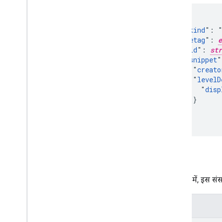
{

  "
kind
": "
  "
etag
": 
e
  "
id
": 
str
  "
snippet
"
    "
creato
    "
levelD
      "
disp
    }

  }

}
प्रॉपर्टी
इस टेबल में, इस संसा
प्रॉपर्टी