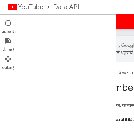
YouTube
Data API
होम पेज
गाइड
रेफ़रंस
सैंपल
सहायता
जानकारी
चैट करें
एआई से मिले अनुवादों म
खास जानकारी
गतिविधियां
एपीआई
होम पेज
प्रॉडक्ट
कैप्शन
चैनल के बैनर
Member
चैनल
चैनल-सेक्शन
टिप्पणियां
इस पेज पर, यह जानक
टिप्पणी के थ्रेड
तरीके
i18nभाषाएं
संसाधन का प्रतिनिधित
i18nक्षेत्र
प्रॉपर्टी
सदस्यों की संख्या