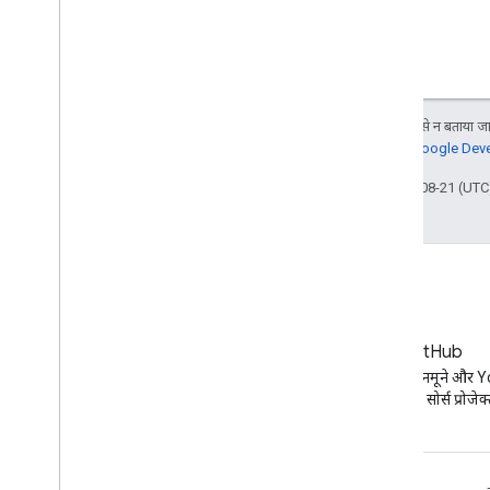
जब तक कुछ अलग से न बताया जाए
जानकारी के लिए,
Google Devel
आखिरी बार 2025-08-21 (UTC)
ब्लॉग
GitHub
YouTube ब्लॉग पर ताज़ा खबरें
एपीआई कोड के नमूने और 
के दूसरे ओपन सोर्स प्रोजेक्ट 