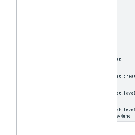
kind
etag
id
snippet
snippet
.
crea
Id
snippet
.
leve
snippet
.
leve
display
Name