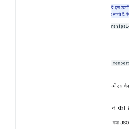
सदस्यता के लेवल
ध्यान दें: इस एं
खास जानकारी
के लिए कर सकते हैं. ऐ
सूची
membershipsL
Playlist
Images
प्लेलिस्ट आइटम
प्लेलिस्ट
तरीके
Search
सदस्यताएं
थंबनेल
एपीआई,
member
वीडियो के गलत इस्तेमाल की शिकायत करने की
वजहें
list
वीडियो श्रेणियां
इसमें उस चै
वीडियो
वॉटरमार्क
स्टैंडर्ड क्वेरी पैरामीटर
संसाधन का प्
You
Tube डेटा एपीआई से जुड़ी गड़बड़ियां
यहां दिया गया JSON