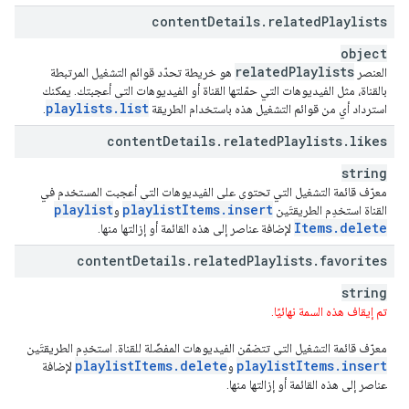
content
Details
.
related
Playlists
object
related
Playlists
العنصر
هو خريطة تحدّد قوائم التشغيل المرتبطة
بالقناة، مثل الفيديوهات التي حمّلتها القناة أو الفيديوهات التي أعجبتك. يمكنك
playlists
.
list
استرداد أي من قوائم التشغيل هذه باستخدام الطريقة
.
content
Details
.
related
Playlists
.
likes
string
معرّف قائمة التشغيل التي تحتوي على الفيديوهات التي أعجبت المستخدم في
playlist
playlist
Items
.
insert
القناة استخدِم الطريقتَين
و
Items
.
delete
لإضافة عناصر إلى هذه القائمة أو إزالتها منها.
content
Details
.
related
Playlists
.
favorites
string
تم إيقاف هذه السمة نهائيًا.
معرّف قائمة التشغيل التي تتضمّن الفيديوهات المفضّلة للقناة. استخدِم الطريقتَين
playlist
Items
.
delete
playlist
Items
.
insert
و
لإضافة
عناصر إلى هذه القائمة أو إزالتها منها.