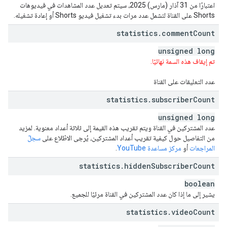
اعتبارًا من 31 آذار (مارس) 2025، سيتم تعديل عدد المشاهدات في فيديوهات
Shorts على القناة لتشمل عدد مرات بدء تشغيل فيديو Shorts أو إعادة تشغيله.
statistics
.
comment
Count
unsigned long
تم إيقاف هذه السمة نهائيًا.
عدد التعليقات على القناة
statistics
.
subscriber
Count
unsigned long
عدد المشتركين في القناة ويتم تقريب هذه القيمة إلى ثلاثة أعداد معنوية. لمزيد
من التفاصيل حول كيفية تقريب أعداد المشتركين، يُرجى الاطّلاع على
سجلّ
المراجعات
أو
مركز مساعدة YouTube
.
statistics
.
hidden
Subscriber
Count
boolean
يشير إلى ما إذا كان عدد المشتركين في القناة مرئيًا للجميع.
statistics
.
video
Count