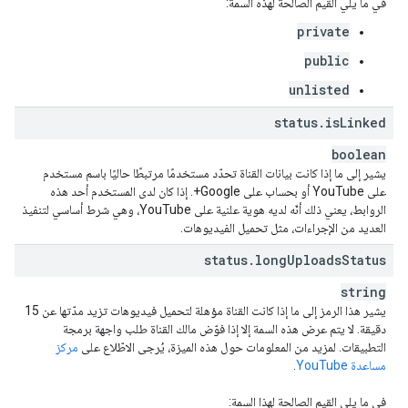
في ما يلي القيم الصالحة لهذه السمة:
private
public
unlisted
status
.
is
Linked
boolean
يشير إلى ما إذا كانت بيانات القناة تحدّد مستخدمًا مرتبطًا حاليًا باسم مستخدم
على YouTube أو بحساب على Google+. إذا كان لدى المستخدم أحد هذه
الروابط، يعني ذلك أنّه لديه هوية علنية على YouTube، وهي شرط أساسي لتنفيذ
العديد من الإجراءات، مثل تحميل الفيديوهات.
status
.
long
Uploads
Status
string
يشير هذا الرمز إلى ما إذا كانت القناة مؤهلة لتحميل فيديوهات تزيد مدّتها عن 15
دقيقة. لا يتم عرض هذه السمة إلا إذا فوّض مالك القناة طلب واجهة برمجة
التطبيقات. لمزيد من المعلومات حول هذه الميزة، يُرجى الاطّلاع على
مركز
مساعدة YouTube
.
في ما يلي القيم الصالحة لهذا السمة: