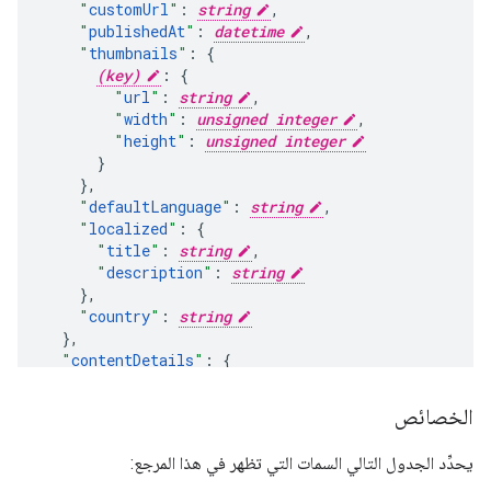
"
customUrl
"
:
string
,
"
publishedAt
"
:
datetime
,
"
thumbnails
"
:
(key)
:
"
url
"
:
string
,
"
width
"
:
unsigned integer
,
"
height
"
:
unsigned integer
}
,
"
defaultLanguage
"
:
string
,
"
localized
"
:
"
title
"
:
string
,
"
description
"
:
string
}
,
"
country
"
:
string
}
,
"
contentDetails
"
:
"
relatedPlaylists
"
:
"
likes
"
:
string
,
الخصائص
"
favorites
"
:
string
,
"
uploads
"
:
string
يحدِّد الجدول التالي السمات التي تظهر في هذا المرجع: