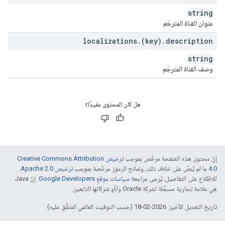
string
عنوان القناة المترجَم
localizations
.
(key)
.
description
string
وصف القناة المترجَم
هل كان المحتوى مفيدًا؟
إنّ محتوى هذه الصفحة مرخّص بموجب
ترخيص Creative Commons Attribution
4.0‏
ما لم يُنصّ على خلاف ذلك، ونماذج الرموز مرخّصة بموجب
ترخيص Apache 2.0‏
.
للاطّلاع على التفاصيل، يُرجى مراجعة
سياسات موقع Google Developers‏
. إنّ Java
هي علامة تجارية مسجَّلة لشركة Oracle و/أو شركائها التابعين.
تاريخ التعديل الأخير: 2026-02-18 (حسب التوقيت العالمي المتفَّق عليه)