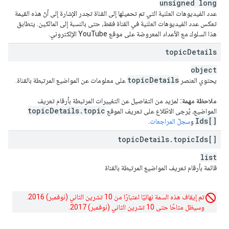
unsigned long
عدد الفيديوهات العلنية التي تم تحميلها إلى القناة تجدر الإشارة إلى أنّ هذه القيمة
تعكس عدد الفيديوهات العلنية في القناة فقط، حتى بالنسبة إلى المالكين. يتطابق
هذا السلوك مع الأعداد المعروضة على موقع YouTube الإلكتروني.
topic
Details
object
topic
Details
يحتوي العنصر
على معلومات عن المواضيع المرتبطة بالقناة.
ملاحظة مهمة:
لمزيد من التفاصيل عن التغييرات المرتبطة بأرقام تعريف
topic
Details
.
topic
المواضيع، يُرجى الاطّلاع على تعريف الموقع
Ids[]
و
سجلّ المراجعات
.
topic
Details
.
topic
Ids[]
list
قائمة بأرقام تعريف المواضيع المرتبطة بالقناة
تم إيقاف هذه السمة نهائيًا اعتبارًا من 10 تشرين الثاني (نوفمبر) 2016.
وسيظل متاحًا حتى 10 تشرين الثاني (نوفمبر) 2017.