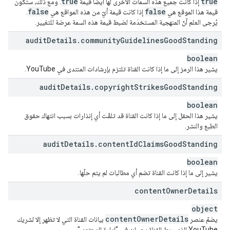
true
true
إذا كانت جميع هذه السمات الأخرى لها أيضًا قيمة
. ومع ذلك، ستكون
false
false
قيمة هذا الموقع هي
إذا كانت قيمة أيّ من هذه المواقع هي
.
يُرجى العلم أنّ المنهجية المستخدَمة لضبط قيمة هذه السمة عرضة للتغيير.
audit
Details
.
community
Guidelines
Good
Standing
boolean
يشير هذا الرمز إلى ما إذا كانت القناة تلتزم بإرشادات المنتدى في YouTube.
audit
Details
.
copyright
Strikes
Good
Standing
boolean
يشير هذا الحقل إلى ما إذا كانت القناة قد تلقّت أي إنذارات بسبب انتهاك حقوق
الطبع والنشر.
audit
Details
.
content
Id
Claims
Good
Standing
boolean
يشير إلى ما إذا كانت القناة تضم أي مطالبات لم يتم حلّها.
content
Owner
Details
object
content
Owner
Details
يضمّ عنصر
بيانات القناة التي لا تظهر إلا لشريك
YouTube الذي ربط القناة بحسابه في "إدارة المحتوى".