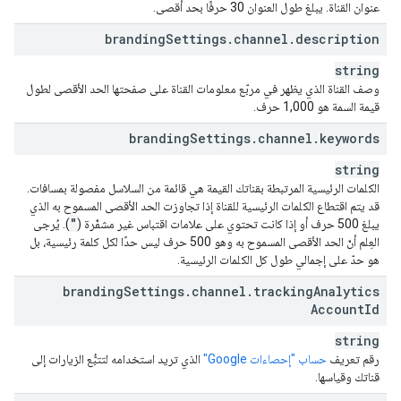
عنوان القناة. يبلغ طول العنوان 30 حرفًا بحد أقصى.
branding
Settings
.
channel
.
description
string
وصف القناة الذي يظهر في مربّع معلومات القناة على صفحتها الحد الأقصى لطول
قيمة السمة هو 1,000 حرف.
branding
Settings
.
channel
.
keywords
string
الكلمات الرئيسية المرتبطة بقناتك القيمة هي قائمة من السلاسل مفصولة بمسافات.
قد يتم اقتطاع الكلمات الرئيسية للقناة إذا تجاوزت الحد الأقصى المسموح به الذي
"
يبلغ 500 حرف أو إذا كانت تحتوي على علامات اقتباس غير مشفّرة (
). يُرجى
العِلم أنّ الحد الأقصى المسموح به وهو 500 حرف ليس حدًا لكل كلمة رئيسية، بل
هو حدّ على إجمالي طول كل الكلمات الرئيسية.
branding
Settings
.
channel
.
tracking
Analytics
Account
Id
string
رقم تعريف
حساب "إحصاءات Google"
الذي تريد استخدامه لتتبُّع الزيارات إلى
قناتك وقياسها.