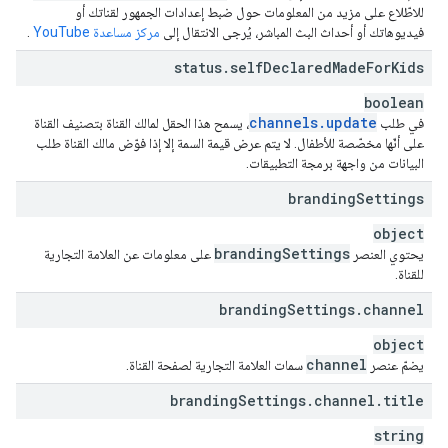
للاطّلاع على مزيد من المعلومات حول ضبط إعدادات الجمهور لقناتك أو
فيديوهاتك أو أحداث البث المباشر، يُرجى الانتقال إلى
مركز مساعدة YouTube
.
status
.
self
Declared
Made
For
Kids
boolean
channels
.
update
في طلب
، يسمح هذا الحقل لمالك القناة بتصنيف القناة
على أنّها مخصّصة للأطفال. لا يتم عرض قيمة السمة إلا إذا فوّض مالك القناة طلب
البيانات من واجهة برمجة التطبيقات.
branding
Settings
object
branding
Settings
يحتوي العنصر
على معلومات عن العلامة التجارية
للقناة.
branding
Settings
.
channel
object
channel
يضمّ عنصر
سمات العلامة التجارية لصفحة القناة.
branding
Settings
.
channel
.
title
string