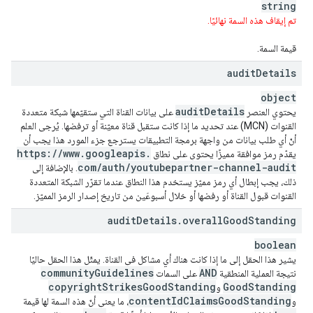
string
تم إيقاف هذه السمة نهائيًا.
قيمة السمة.
audit
Details
object
audit
Details
يحتوي العنصر
على بيانات القناة التي ستقيّمها شبكة متعددة
القنوات (MCN) عند تحديد ما إذا كانت ستقبل قناة معيّنة أو ترفضها. يُرجى العلم
أنّ أي طلب بيانات من واجهة برمجة التطبيقات يسترجع جزء المورد هذا يجب أن
https:
/
/
www
.
googleapis
.
يقدّم رمز موافقة مميزًا يحتوي على نطاق
com
/
auth
/
youtubepartner-channel-audit
. بالإضافة إلى
ذلك، يجب إبطال أي رمز مميّز يستخدم هذا النطاق عندما تقرّر الشبكة المتعددة
القنوات قبول القناة أو رفضها أو خلال أسبوعَين من تاريخ إصدار الرمز المميّز.
audit
Details
.
overall
Good
Standing
boolean
يشير هذا الحقل إلى ما إذا كانت هناك أي مشاكل في القناة. يمثّل هذا الحقل حاليًا
community
Guidelines
AND
نتيجة العملية المنطقية
على السمات
copyright
Strikes
Good
Standing
Good
Standing
و
content
Id
Claims
Good
Standing
و
، ما يعني أنّ هذه السمة لها قيمة