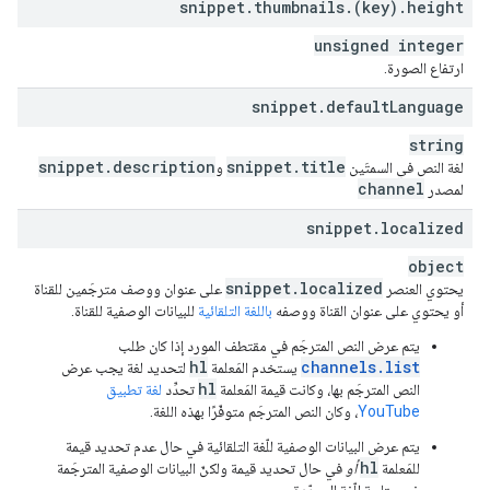
snippet
.
thumbnails
.
(key)
.
height
unsigned integer
ارتفاع الصورة.
snippet
.
default
Language
string
snippet
.
description
snippet
.
title
لغة النص في السمتَين
و
channel
لمصدر
snippet
.
localized
object
snippet
.
localized
يحتوي العنصر
على عنوان ووصف مترجَمين للقناة
أو يحتوي على عنوان القناة ووصفه
باللغة التلقائية
للبيانات الوصفية للقناة.
يتم عرض النص المترجَم في مقتطف المورد إذا كان طلب
hl
channels.list
يستخدم المَعلمة
لتحديد لغة يجب عرض
hl
النص المترجَم بها، وكانت قيمة المَعلمة
تحدِّد
لغة تطبيق
YouTube
، وكان النص المترجَم متوفّرًا بهذه اللغة.
يتم عرض البيانات الوصفية للّغة التلقائية في حال عدم تحديد قيمة
hl
للمَعلمة
أو
في حال تحديد قيمة ولكنّ البيانات الوصفية المترجَمة