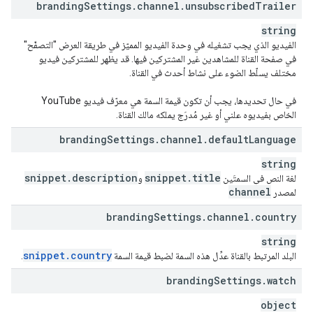
branding
Settings
.
channel
.
unsubscribed
Trailer
string
الفيديو الذي يجب تشغيله في وحدة الفيديو المميّز في طريقة العرض "التصفّح"
في صفحة القناة للمشاهدين غير المشتركين فيها. قد يظهر للمشتركين فيديو
مختلف يسلّط الضوء على نشاط أحدث في القناة.
في حال تحديدها، يجب أن تكون قيمة السمة هي معرّف فيديو YouTube
الخاص بفيديوه علني أو غير مُدرَج يملكه مالك القناة.
branding
Settings
.
channel
.
default
Language
string
snippet
.
description
snippet
.
title
لغة النص في السمتَين
و
channel
لمصدر
branding
Settings
.
channel
.
country
string
snippet
.
country
البلد المرتبط بالقناة عدِّل هذه السمة لضبط قيمة السمة
.
branding
Settings
.
watch
object