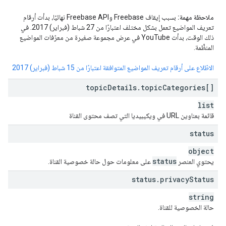
ملاحظة مهمة:
بسبب إيقاف Freebase وFreebase API نهائيًا، بدأت أرقام
تعريف المواضيع تعمل بشكل مختلف اعتبارًا من 27 شباط (فبراير) 2017. في
ذلك الوقت، بدأت YouTube في عرض مجموعة صغيرة من معرّفات المواضيع
المنظَّمة.
الاطّلاع على أرقام تعريف المواضيع المتوافقة اعتبارًا من 15 شباط (فبراير) 2017
topic
Details
.
topic
Categories[]
list
قائمة بعناوين URL في ويكيبيديا التي تصف محتوى القناة
status
object
status
يحتوي العنصر
على معلومات حول حالة خصوصية القناة.
status
.
privacy
Status
string
حالة الخصوصية للقناة.