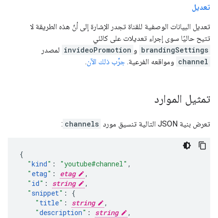
تعديل
تعديل البيانات الوصفية للقناة تجدر الإشارة إلى أنّ هذه الطريقة لا
تتيح حاليًا سوى إجراء تعديلات على كائنَي
brandingSettings
و
invideoPromotion
لمصدر
channel
ومواقعه الفرعية.
جرِّب ذلك الآن
.
تمثيل الموارد
تعرض بنية JSON التالية تنسيق مورد
channels
:
"
kind
"
:
"youtube#channel"
,
"
etag
"
:
etag
,
"
id
"
:
string
,
"
snippet
"
:
"
title
"
:
string
,
"
description
"
:
string
,