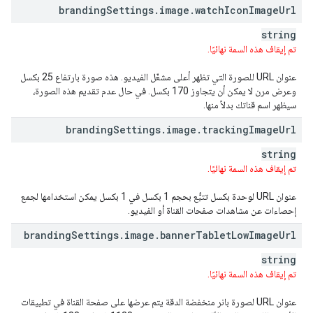
branding
Settings
.
image
.
watch
Icon
Image
Url
string
تم إيقاف هذه السمة نهائيًا.
عنوان URL للصورة التي تظهر أعلى مشغّل الفيديو. هذه صورة بارتفاع 25 بكسل
وعرض مرن لا يمكن أن يتجاوز 170 بكسل. في حال عدم تقديم هذه الصورة،
سيظهر اسم قناتك بدلاً منها.
branding
Settings
.
image
.
tracking
Image
Url
string
تم إيقاف هذه السمة نهائيًا.
عنوان URL لوحدة بكسل تتبُّع بحجم 1 بكسل في 1 بكسل يمكن استخدامها لجمع
إحصاءات عن مشاهدات صفحات القناة أو الفيديو.
branding
Settings
.
image
.
banner
Tablet
Low
Image
Url
string
تم إيقاف هذه السمة نهائيًا.
عنوان URL لصورة بانر منخفضة الدقة يتم عرضها على صفحة القناة في تطبيقات