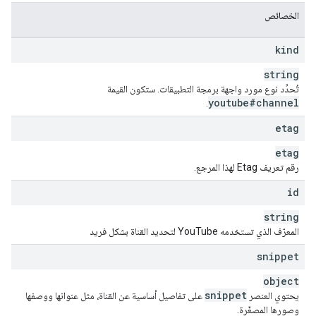
}
,
"
statistics
"
:
الخصائص
"
viewCount
"
:
unsigned long
,
"
subscriberCount
"
:
unsigned long
,
//
this
v
kind
"
hiddenSubscriberCount
"
:
boolean
,
"
videoCount
"
:
unsigned long
string
}
,
تُحدِّد نوع مورد واجهة برمجة التطبيقات. ستكون القيمة
"
topicDetails
"
:
youtube#channel
.
"
topicIds
"
:
[
string
etag
],
etag
"
topicCategories
"
:
[
رقم تعريف Etag لهذا المرجع.
string
]
id
}
,
"
status
"
:
string
"
privacyStatus
"
:
string
,
المعرّف الذي تستخدمه YouTube لتحديد القناة بشكل فريد
"
isLinked
"
:
boolean
,
"
longUploadsStatus
"
:
string
,
snippet
"
madeForKids
"
:
boolean
,
object
"
selfDeclaredMadeForKids
"
:
boolean
snippet
يحتوي العنصر
,
}
على تفاصيل أساسية عن القناة، مثل عنوانها ووصفها
وصورها المصغّرة.
:
"
brandingSettings
"