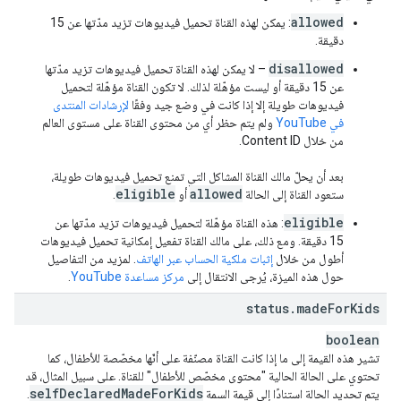
allowed
: يمكن لهذه القناة تحميل فيديوهات تزيد مدّتها عن 15
دقيقة.
disallowed
– لا يمكن لهذه القناة تحميل فيديوهات تزيد مدّتها
عن 15 دقيقة أو ليست مؤهّلة لذلك. لا تكون القناة مؤهّلة لتحميل
فيديوهات طويلة إلا إذا كانت في وضع جيد وفقًا
لإرشادات المنتدى
في YouTube
ولم يتم حظر أي من محتوى القناة على مستوى العالم
من خلال Content ID.
بعد أن يحلّ مالك القناة المشاكل التي تمنع تحميل فيديوهات طويلة،
eligible
allowed
ستعود القناة إلى الحالة
أو
.
eligible
: هذه القناة مؤهّلة لتحميل فيديوهات تزيد مدّتها عن
15 دقيقة. ومع ذلك، على مالك القناة تفعيل إمكانية تحميل فيديوهات
أطول من خلال
إثبات ملكية الحساب عبر الهاتف
. لمزيد من التفاصيل
حول هذه الميزة، يُرجى الانتقال إلى
مركز مساعدة YouTube
.
status
.
made
For
Kids
boolean
تشير هذه القيمة إلى ما إذا كانت القناة مصنّفة على أنّها مخصّصة للأطفال، كما
تحتوي على الحالة الحالية "محتوى مخصّص للأطفال" للقناة. على سبيل المثال، قد
self
Declared
Made
For
Kids
يتم تحديد الحالة استنادًا إلى قيمة السمة
.