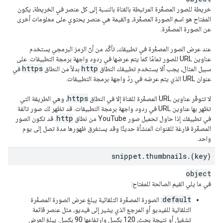
"
contentOwner
"
:
string
,
خريطة للصور المصغّرة المرتبطة بالقناة بالنسبة إلى كل عنصر في الخريطة، يكون
"
timeLinked
"
:
datetime
المفتاح هو اسم الصورة المصغّرة، والقيمة هي عنصر يحتوي على معلومات أخرى
}
,
عن الصورة المصغّرة.
"
localizations
"
:
(key)
:
عند عرض الصور المصغّرة في تطبيقك، تأكَّد من أنّ الرمز البرمجي يستخدم
"
title
"
:
string
,
عناوين URL للصور تمامًا كما يتم عرضها في ردود واجهة برمجة التطبيقات. على
"
description
"
:
string
https
http
سبيل المثال، يجب ألا يستخدم تطبيقك النطاق
بدلاً من النطاق
في
عنوان URL الذي يتم عرضه في ردّ واجهة برمجة التطبيقات.
}

}
https
لا تتوفّر عناوين URL المصغّرة للقناة إلا في النطاق
، وهي الطريقة التي
تظهر بها عناوين URL في ردود واجهة برمجة التطبيقات. قد تظهر لك صور تالفة
http
في تطبيقك إذا حاول تحميل صور YouTube من نطاق
. قد تكون الصور
المصغّرة فارغة للقنوات المنشأة حديثًا وقد يستغرق ظهورها مدة تصل إلى يوم
واحد.
snippet
.
thumbnails
.
(key)
object
في ما يلي القيم الصالحة للمفتاح:
default
: الصورة المصغّرة التلقائية يبلغ عرض الصورة المصغّرة
التلقائية للفيديو أو المرجع الذي يشير إلى فيديو، مثل عنصر قائمة
تشغيل أو نتيجة بحث، 120 بكسل وارتفاعها 90 بكسل. يبلغ العرض