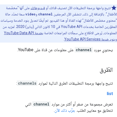
تتيح واجهة برمجة التطبيقات الآن تصنيف قناتك أو
فيديوهاتك
على أنّها "مخصّصة
للأطفال". بالإضافة إلى ذلك، تتضمّن الآن المرجعَين
channel
و
video
سمة تحدّد حالة
"محتوى مخصّص للأطفال" لهذه القناة أو هذا الفيديو. تم أيضًا تعديل بنود الخدمة وسياسات
المطوّرين الخاصة بخدمات YouTube API في 10 كانون الثاني (يناير) 2020. لمزيد من
المعلومات، يُرجى الاطّلاع على سجلّات المراجعات الخاصة ب
خدمة YouTube Data API
و
بنود خدمة YouTube API Services
.
يحتوي مورد
channel
على معلومات عن قناة على YouTube.
الطُرق
تتيح واجهة برمجة التطبيقات الطرق التالية لموارد
channels
:
list
تعرض مجموعة من صفر أو أكثر من موارد
channel
التي
تتطابق مع معايير الطلب.
جرِّب ذلك الآن
.