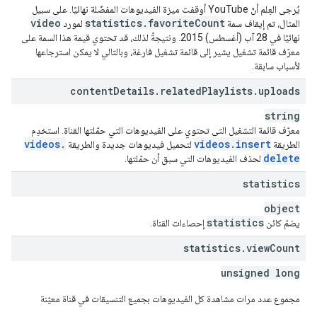
يُرجى العِلم أنّ YouTube أوقفت ميزة الفيديوهات المفضّلة نهائيًا. على سبيل
video
statistics
.
favorite
Count
المثال، تم إيقاف سمة
لمورد
نهائيًا في 28 آب (أغسطس) 2015. ونتيجةً لذلك، قد تحتوي قيمة هذا السمة على
معرّف قائمة تشغيل يشير إلى قائمة تشغيل فارغة، وبالتالي لا يمكن استرجاعها
لأسباب سابقة.
content
Details
.
related
Playlists
.
uploads
string
معرّف قائمة التشغيل التي تحتوي على الفيديوهات التي حمّلتها القناة. استخدِم
videos
.
videos
.
insert
الطريقة
لتحميل فيديوهات جديدة والطريقة
delete
لحذف الفيديوهات التي سبق أن حمّلتها.
statistics
object
statistics
يضمّ كائن
إحصاءات القناة.
statistics
.
view
Count
unsigned long
مجموع عدد مرات مشاهدة كل الفيديوهات بجميع التنسيقات في قناة معيّنة