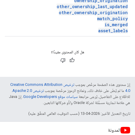
ownership
_
origination
other
_
ownership
_
last
_
updated
other
_
ownership
_
origination
match
_
policy
is
_
merged
asset
_
labels
هل كان المحتوى مفيدًا؟
إنّ محتوى هذه الصفحة مرخّص بموجب
ترخيص Creative Commons Attribution
4.0‏
ما لم يُنصّ على خلاف ذلك، ونماذج الرموز مرخّصة بموجب
ترخيص Apache 2.0‏
.
للاطّلاع على التفاصيل، يُرجى مراجعة
سياسات موقع Google Developers‏
. إنّ Java
هي علامة تجارية مسجَّلة لشركة Oracle و/أو شركائها التابعين.
تاريخ التعديل الأخير: 2026-04-13 (حسب التوقيت العالمي المتفَّق عليه)
المدونة