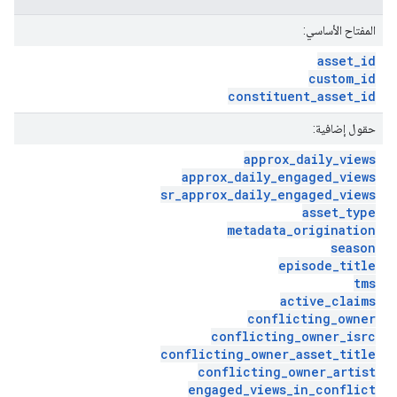
المفتاح الأساسي:
asset
_
id
custom
_
id
constituent
_
asset
_
id
حقول إضافية:
approx
_
daily
_
views
approx
_
daily
_
engaged
_
views
sr
_
approx
_
daily
_
engaged
_
views
asset
_
type
metadata
_
origination
season
episode
_
title
tms
active
_
claims
conflicting
_
owner
conflicting
_
owner
_
isrc
conflicting
_
owner
_
asset
_
title
conflicting
_
owner
_
artist
engaged
_
views
_
in
_
conflict