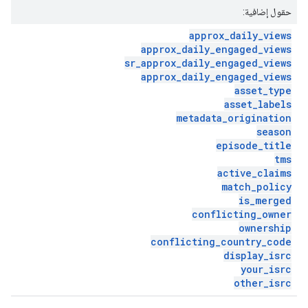
حقول إضافية:
approx
_
daily
_
views
approx
_
daily
_
engaged
_
views
sr
_
approx
_
daily
_
engaged
_
views
approx
_
daily
_
engaged
_
views
asset
_
type
asset
_
labels
metadata
_
origination
season
episode
_
title
tms
active
_
claims
match
_
policy
is
_
merged
conflicting
_
owner
ownership
conflicting
_
country
_
code
display
_
isrc
your
_
isrc
other
_
isrc