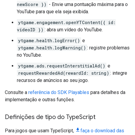
newScore })
- Envie uma pontuação máxima para o
YouTube para que ela seja exibida.
ytgame.engagement.openYTContent({ id:
videoID })
: abra um vídeo do YouTube.
ytgame.health.logError()
e
ytgame.health.logWarning()
: registre problemas
no YouTube.
ytgame.ads.requestInterstitialAd()
e
requestRewardedAd(rewardId: string)
: integre
recursos de anúncios ao seu jogo.
Consulte a
referência do SDK Playables
para detalhes da
implementação e outras funções.
Definições de tipo do Type
Script
Para jogos que usam TypeScript,
faça o download das