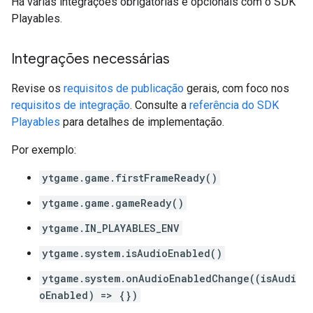
Há várias integrações obrigatórias e opcionais com o SDK
Playables.
Integrações necessárias
Revise os
requisitos de publicação
gerais, com foco nos
requisitos de integração
. Consulte a
referência do SDK
Playables
para detalhes de implementação.
Por exemplo:
ytgame.game.firstFrameReady()
ytgame.game.gameReady()
ytgame.IN_PLAYABLES_ENV
ytgame.system.isAudioEnabled()
ytgame.system.onAudioEnabledChange((isAudi
oEnabled) => {})