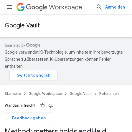
Workspace
Anmelden
Google Vault
Google verwendet KI-Technologie, um Inhalte in Ihre bevorzugte
Sprache zu übersetzen. KI-Übersetzungen können Fehler
enthalten.
Startseite
Google Workspace
Google Vault
Referenzen
War das hilfreich?
Feedback geben
Method: matters
.
holds
.
add
Held