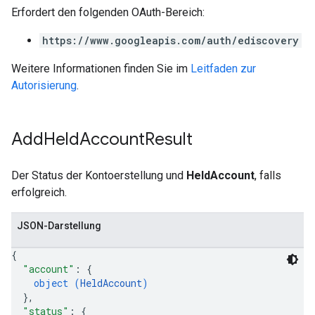
Erfordert den folgenden OAuth-Bereich:
https://www.googleapis.com/auth/ediscovery
Weitere Informationen finden Sie im
Leitfaden zur
Autorisierung
.
Add
Held
Account
Result
Der Status der Kontoerstellung und
HeldAccount
, falls
erfolgreich.
JSON-Darstellung
{
"account"
: 
{
object (
HeldAccount
)
}
,
"status"
: 
{