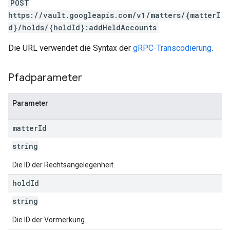
POST
https://vault.googleapis.com/v1/matters/{matterI
d}/holds/{holdId}:addHeldAccounts
Die URL verwendet die Syntax der
gRPC-Transcodierung
.
Pfadparameter
Parameter
matter
Id
string
Die ID der Rechtsangelegenheit.
hold
Id
string
Die ID der Vormerkung.