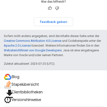
War das hilfreich?
Feedback geben
Sofern nicht anders angegeben, sind die Inhalte dieser Seite unter der
Creative Commons Attribution 4.0 License
und Codebeispiele unter der
Apache 2.0 License
lizenziert. Weitere Informationen finden Sie in den
Websiterichtlinien von Google Developers
. Java ist eine eingetragene
Marke von Oracle und/oder seinen Partnern.
Zuletzt aktualisiert: 2025-07-25 (UTC).
Blog
Stapelübersicht
file_download
Clientbibliotheken
Versionshinweise