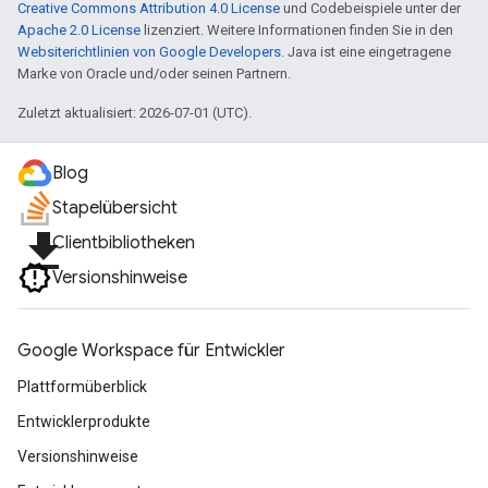
Creative Commons Attribution 4.0 License
und Codebeispiele unter der
Apache 2.0 License
lizenziert. Weitere Informationen finden Sie in den
Websiterichtlinien von Google Developers
. Java ist eine eingetragene
Marke von Oracle und/oder seinen Partnern.
Zuletzt aktualisiert: 2026-07-01 (UTC).
Blog
Stapelübersicht
file_download
Clientbibliotheken
Versionshinweise
Google Workspace für Entwickler
Plattformüberblick
Entwicklerprodukte
Versionshinweise