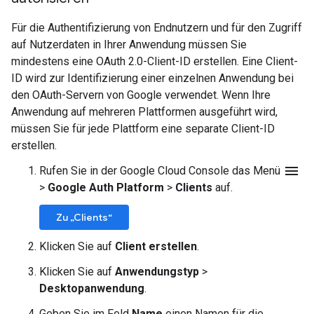
Für die Authentifizierung von Endnutzern und für den Zugriff
auf Nutzerdaten in Ihrer Anwendung müssen Sie
mindestens eine OAuth 2.0-Client-ID erstellen. Eine Client-
ID wird zur Identifizierung einer einzelnen Anwendung bei
den OAuth-Servern von Google verwendet. Wenn Ihre
Anwendung auf mehreren Plattformen ausgeführt wird,
müssen Sie für jede Plattform eine separate Client-ID
erstellen.
menu
Rufen Sie in der Google Cloud Console das Menü
>
Google Auth Platform
>
Clients
auf.
Zu „Clients“
Klicken Sie auf
Client erstellen
.
Klicken Sie auf
Anwendungstyp
>
Desktopanwendung
.
Geben Sie im Feld
Name
einen Namen für die