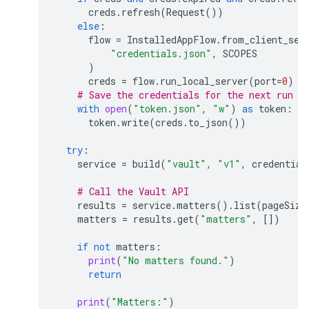
creds
.
refresh
(
Request
())
else
:
flow
=
InstalledAppFlow
.
from_client_sec
"credentials.json"
,
SCOPES
)
creds
=
flow
.
run_local_server
(
port
=
0
)
# Save the credentials for the next run
with
open
(
"token.json"
,
"w"
)
as
token
:
token
.
write
(
creds
.
to_json
())
try
:
service
=
build
(
"vault"
,
"v1"
,
credential
# Call the Vault API
results
=
service
.
matters
()
.
list
(
pageSize
matters
=
results
.
get
(
"matters"
,
[])
if
not
matters
:
print
(
"No matters found."
)
return
print
(
"Matters:"
)