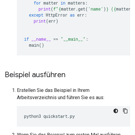
for
matter
in
matters
:
print
(
f
"
{
matter
.
get
(
'name'
)
}
 (
{
matter
.
except
HttpError
as
err
:
print
(
err
)
if
__name__
==
"__main__"
:
main
()
Beispiel ausführen
Erstellen Sie das Beispiel in Ihrem
Arbeitsverzeichnis und führen Sie es aus:
python3
quickstart
.
py
Wenn Sie das Beispiel zum ersten Mal ausführen,