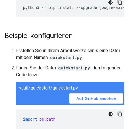
python3
-
m
pip
install
--
upgrade
google
-
api
-
p
Beispiel konfigurieren
Erstellen Sie in Ihrem Arbeitsverzeichnis eine Datei
mit dem Namen
quickstart.py
.
Fügen Sie der Datei
quickstart.py
den folgenden
Code hinzu:
vault/quickstart/quickstart.py
Auf GitHub ansehen
import
os.path