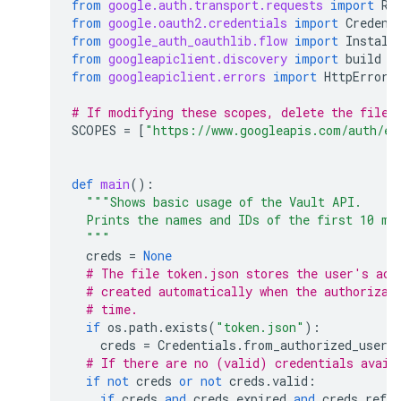
from
google.auth.transport.requests
import
Re
from
google.oauth2.credentials
import
Credent
from
google_auth_oauthlib.flow
import
Install
from
googleapiclient.discovery
import
build
from
googleapiclient.errors
import
HttpError
# If modifying these scopes, delete the file 
SCOPES
=
[
"https://www.googleapis.com/auth/ed
def
main
():
"""Shows basic usage of the Vault API.
  Prints the names and IDs of the first 10 ma
  """
creds
=
None
# The file token.json stores the user's acc
# created automatically when the authorizat
# time.
if
os
.
path
.
exists
(
"token.json"
):
creds
=
Credentials
.
from_authorized_user_
# If there are no (valid) credentials avail
if
not
creds
or
not
creds
.
valid
:
if
creds
and
creds
.
expired
and
creds
.
refre