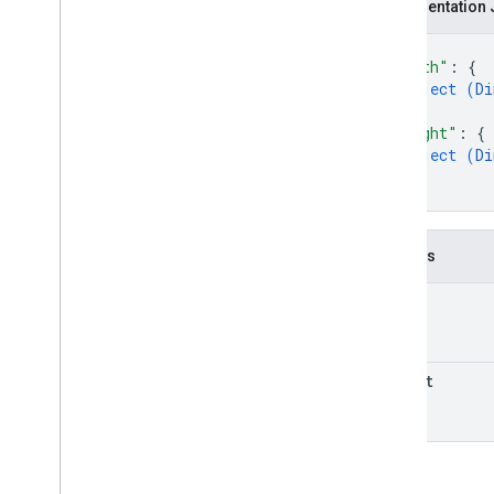
Dimension
Représentation
Size
{
Unité
"width"
: 
{
Bibliothèques clientes
object (
Di
Limites d'utilisation
}
,
"height"
: 
{
object (
Di
}
}
Champs
width
height