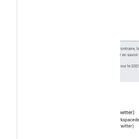
Sauf indication contraire, 
Apache 2.0
. Pour en savoir
Dernière mise à jour le 202
Blog
X (Twitter)
Lire le blog des développeurs
Suivez @workspacede
Google Workspace
X (Twitter)