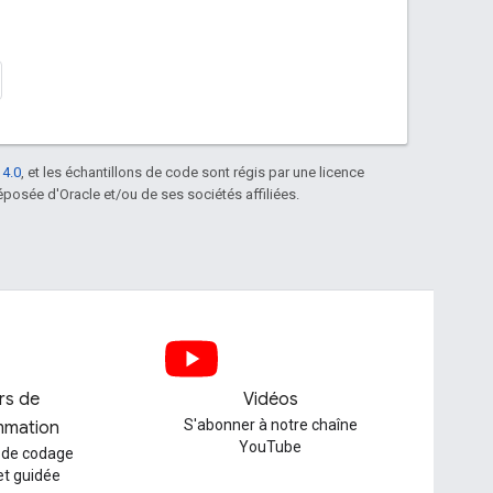
 4.0
, et les échantillons de code sont régis par une licence
posée d'Oracle et/ou de ses sociétés affiliées.
ers de
Vidéos
S'abonner à notre chaîne
mmation
YouTube
 de codage
et guidée