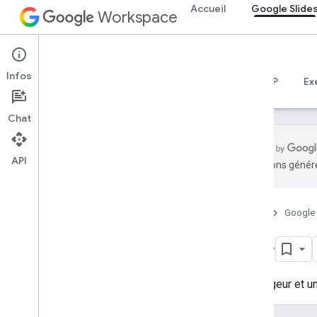
Accueil
Google Slide
Workspace
Google Slides
Infos
Aperçu
Guides
Référence
Serveur MCP
Ex
Chat
API
traductions généré
API Google Slides
v1
Accueil
Google
Aperçu
Size
Ressources REST
présentations
présentations
.
pages
Une largeur et u
Types