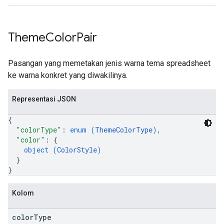
Theme
Color
Pair
Pasangan yang memetakan jenis warna tema spreadsheet
ke warna konkret yang diwakilinya.
Representasi JSON
{
"colorType"
: 
enum (
ThemeColorType
)
,
"color"
: 
{
object (
ColorStyle
)
}
}
Kolom
color
Type