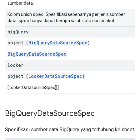
sumber data.
spec
Kolom union
. Spesifikasi sebenarnya per jenis sumber
spec
data.
hanya dapat berupa salah satu dari berikut:
big
Query
object (
BigQueryDataSourceSpec
)
BigQueryDataSourceSpec
.
looker
object (
LookerDataSourceSpec
)
[LookerDatasourceSpec][].
Big
Query
Data
Source
Spec
Spesifikasi sumber data BigQuery yang terhubung ke sheet.