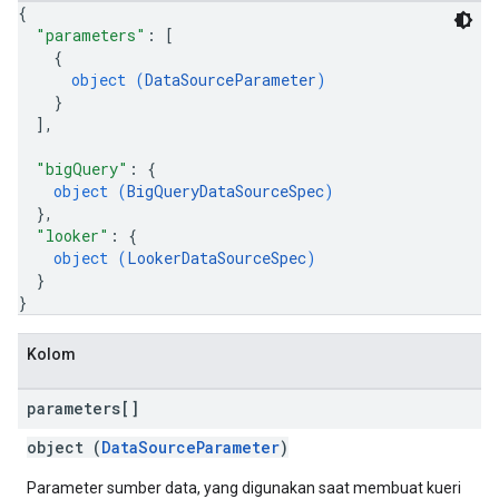
{
"parameters"
: 
[
{
object (
DataSourceParameter
)
}
]
,
"bigQuery"
: 
{
object (
BigQueryDataSourceSpec
)
}
,
"looker"
: 
{
object (
LookerDataSourceSpec
)
}
}
Kolom
parameters[]
object (
DataSourceParameter
)
Parameter sumber data, yang digunakan saat membuat kueri