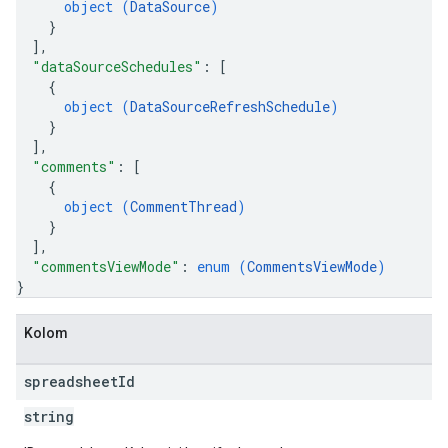
object (
DataSource
)
}
]
,
"dataSourceSchedules"
: 
[
{
object (
DataSourceRefreshSchedule
)
}
]
,
"comments"
: 
[
{
object (
CommentThread
)
}
]
,
"commentsViewMode"
: 
enum (
CommentsViewMode
)
}
Kolom
spreadsheet
Id
string