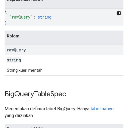
{
"rawQuery"
: 
string
}
Kolom
raw
Query
string
String kueri mentah.
Big
Query
Table
Spec
Menentukan definisi tabel BigQuery. Hanya
tabel native
yang diizinkan.