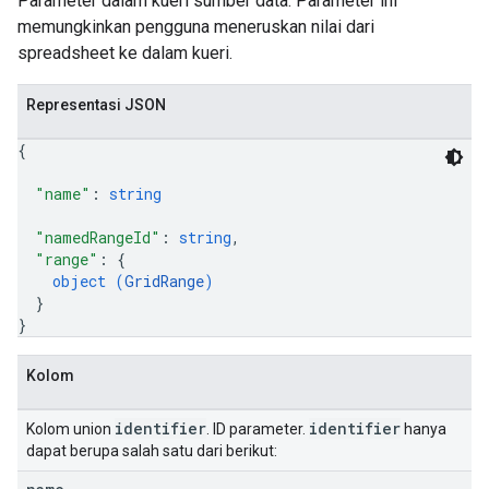
Parameter dalam kueri sumber data. Parameter ini
memungkinkan pengguna meneruskan nilai dari
spreadsheet ke dalam kueri.
Representasi JSON
{
"name"
: 
string
"namedRangeId"
: 
string
,
"range"
: 
{
object (
GridRange
)
}
}
Kolom
identifier
identifier
Kolom union
. ID parameter.
hanya
dapat berupa salah satu dari berikut: