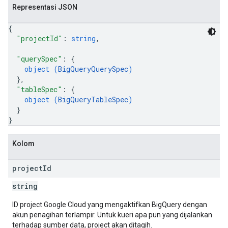
Representasi JSON
{
"projectId"
: 
string
,
"querySpec"
: 
{
object (
BigQueryQuerySpec
)
}
,
"tableSpec"
: 
{
object (
BigQueryTableSpec
)
}
}
Kolom
project
Id
string
ID project Google Cloud yang mengaktifkan BigQuery dengan
akun penagihan terlampir. Untuk kueri apa pun yang dijalankan
terhadap sumber data, project akan ditagih.