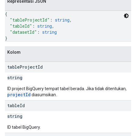
Representasi JSON
{
"tableProjectId"
: 
string
,
"tableId"
: 
string
,
"datasetId"
: 
string
}
Kolom
table
Project
Id
string
ID project BigQuery tempat tabel berada. Jika tidak ditentukan,
projectId
diasumsikan.
table
Id
string
ID tabel BigQuery.