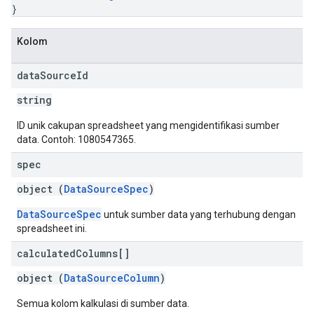
}
Kolom
data
Source
Id
string
ID unik cakupan spreadsheet yang mengidentifikasi sumber
data. Contoh: 1080547365.
spec
object (
DataSourceSpec
)
DataSourceSpec
untuk sumber data yang terhubung dengan
spreadsheet ini.
calculated
Columns[]
object (
DataSourceColumn
)
Semua kolom kalkulasi di sumber data.