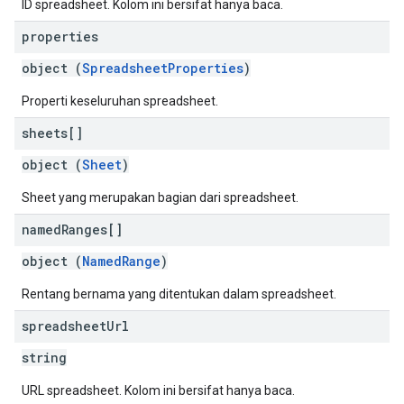
ID spreadsheet. Kolom ini bersifat hanya baca.
properties
object (
SpreadsheetProperties
)
Properti keseluruhan spreadsheet.
sheets[]
object (
Sheet
)
Sheet yang merupakan bagian dari spreadsheet.
named
Ranges[]
object (
NamedRange
)
Rentang bernama yang ditentukan dalam spreadsheet.
spreadsheet
Url
string
URL spreadsheet. Kolom ini bersifat hanya baca.