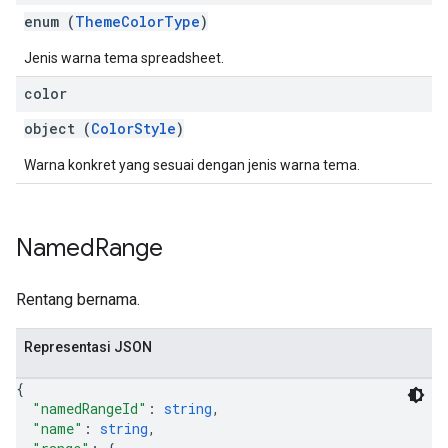
enum (
ThemeColorType
)
Jenis warna tema spreadsheet.
color
object (
ColorStyle
)
Warna konkret yang sesuai dengan jenis warna tema.
Named
Range
Rentang bernama.
Representasi JSON
{
"namedRangeId"
: 
string
,
"name"
: 
string
,