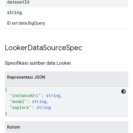
dataset
Id
string
ID set data BigQuery.
Looker
Data
Source
Spec
Spesifikasi sumber data Looker.
Representasi JSON
{
"instanceUri"
: 
string
,
"model"
: 
string
,
"explore"
: 
string
}
Kolom