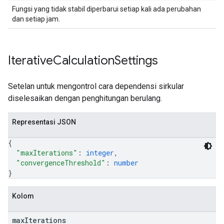
Fungsi yang tidak stabil diperbarui setiap kali ada perubahan
dan setiap jam.
Iterative
Calculation
Settings
Setelan untuk mengontrol cara dependensi sirkular
diselesaikan dengan penghitungan berulang.
Representasi JSON
{
"maxIterations"
: 
integer
,
"convergenceThreshold"
: 
number
}
Kolom
max
Iterations