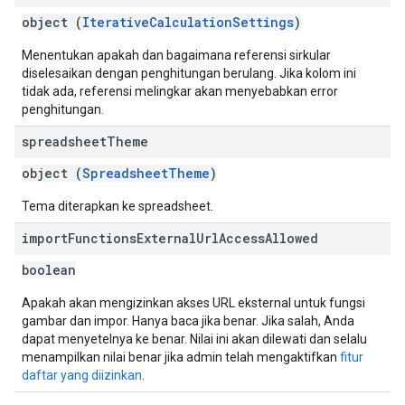
object (
IterativeCalculationSettings
)
Menentukan apakah dan bagaimana referensi sirkular
diselesaikan dengan penghitungan berulang. Jika kolom ini
tidak ada, referensi melingkar akan menyebabkan error
penghitungan.
spreadsheet
Theme
object (
SpreadsheetTheme
)
Tema diterapkan ke spreadsheet.
import
Functions
External
Url
Access
Allowed
boolean
Apakah akan mengizinkan akses URL eksternal untuk fungsi
gambar dan impor. Hanya baca jika benar. Jika salah, Anda
dapat menyetelnya ke benar. Nilai ini akan dilewati dan selalu
menampilkan nilai benar jika admin telah mengaktifkan
fitur
daftar yang diizinkan
.