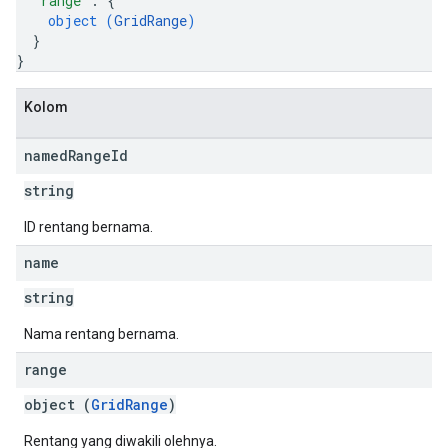
"range"
: 
{
object (
GridRange
)
}
}
Kolom
named
Range
Id
string
ID rentang bernama.
name
string
Nama rentang bernama.
range
object (
GridRange
)
Rentang yang diwakili olehnya.