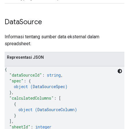
Data
Source
Informasi tentang sumber data eksternal dalam
spreadsheet.
Representasi JSON
{
"dataSourceId"
: 
string
,
"spec"
: 
{
object (
DataSourceSpec
)
}
,
"calculatedColumns"
: 
[
{
object (
DataSourceColumn
)
}
]
,
"sheetId"
: 
integer