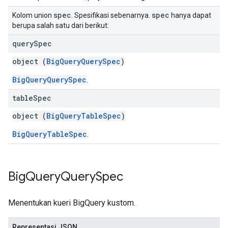
spec
spec
Kolom union
. Spesifikasi sebenarnya.
hanya dapat
berupa salah satu dari berikut:
query
Spec
object (
BigQueryQuerySpec
)
BigQueryQuerySpec
.
table
Spec
object (
BigQueryTableSpec
)
BigQueryTableSpec
.
Big
Query
Query
Spec
Menentukan kueri BigQuery kustom.
Representasi JSON