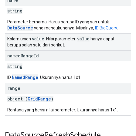
name
string
Parameter bernama. Harus berupa ID yang sah untuk
DataSource
yang mendukungnya. Misalnya,
ID BigQuery
.
value
value
Kolom union
. Nilai parameter.
hanya dapat
berupa salah satu dari berikut:
named
Range
Id
string
NamedRange
ID
. Ukurannya harus 1x1.
range
object (
GridRange
)
Rentang yang berisi nilai parameter. Ukurannya harus 1x1.
Data
Source
Refresh
Schedule