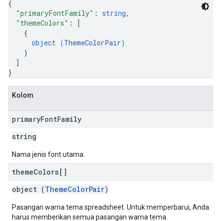
{
"primaryFontFamily"
: 
string
,
"themeColors"
: 
[
{
object (
ThemeColorPair
)
}
]
}
Kolom
primary
Font
Family
string
Nama jenis font utama.
theme
Colors[]
object (
ThemeColorPair
)
Pasangan warna tema spreadsheet. Untuk memperbarui, Anda
harus memberikan semua pasangan warna tema.