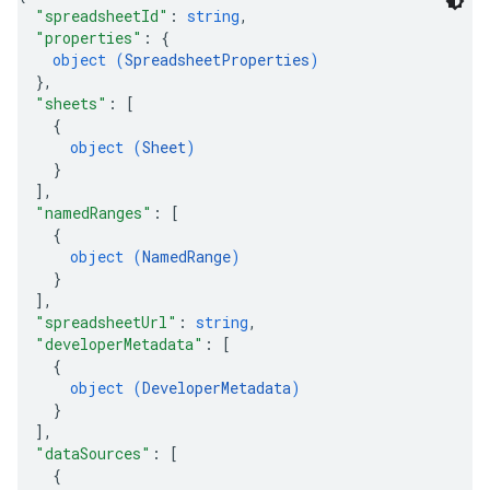
"spreadsheetId"
: 
string
,
"properties"
: 
{
object (
SpreadsheetProperties
)
}
,
"sheets"
: 
[
{
object (
Sheet
)
}
]
,
"namedRanges"
: 
[
{
object (
NamedRange
)
}
]
,
"spreadsheetUrl"
: 
string
,
"developerMetadata"
: 
[
{
object (
DeveloperMetadata
)
}
]
,
"dataSources"
: 
[
{