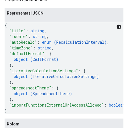
Representasi JSON
{
"title"
: 
string
,
"locale"
: 
string
,
"autoRecalc"
: 
enum (
RecalculationInterval
)
,
"timeZone"
: 
string
,
"defaultFormat"
: 
{
object (
CellFormat
)
}
,
"iterativeCalculationSettings"
: 
{
object (
IterativeCalculationSettings
)
}
,
"spreadsheetTheme"
: 
{
object (
SpreadsheetTheme
)
}
,
"importFunctionsExternalUrlAccessAllowed"
: 
boolean
}
Kolom