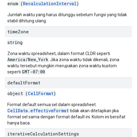
enum (
RecalculationInterval
)
Jumlah waktu yang harus ditunggu sebelum fungsi yang tidak
stabil dihitung ulang.
time
Zone
string
Zona waktu spreadsheet, dalam format CLDR seperti
America/New_York
. Jika zona waktu tidak dikenali, zona
waktu tersebut mungkin merupakan zona waktu kustom
GMT-07:00
seperti
.
default
Format
object (
CellFormat
)
Format default semua sel dalam spreadsheet.
CellData.effectiveFormat
tidak akan ditetapkan jika
format sel sama dengan format default ini. Kolom ini bersifat
hanya baca.
iterative
Calculation
Settings